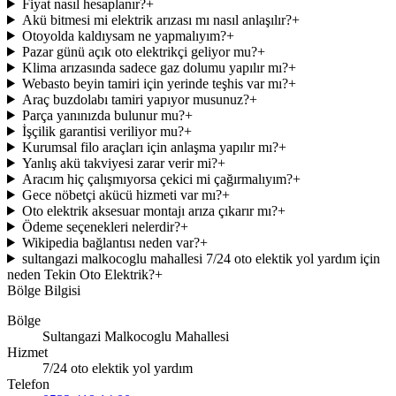
Fiyat nasıl hesaplanır?
+
Akü bitmesi mi elektrik arızası mı nasıl anlaşılır?
+
Otoyolda kaldıysam ne yapmalıyım?
+
Pazar günü açık oto elektrikçi geliyor mu?
+
Klima arızasında sadece gaz dolumu yapılır mı?
+
Webasto beyin tamiri için yerinde teşhis var mı?
+
Araç buzdolabı tamiri yapıyor musunuz?
+
Parça yanınızda bulunur mu?
+
İşçilik garantisi veriliyor mu?
+
Kurumsal filo araçları için anlaşma yapılır mı?
+
Yanlış akü takviyesi zarar verir mi?
+
Aracım hiç çalışmıyorsa çekici mi çağırmalıyım?
+
Gece nöbetçi akücü hizmeti var mı?
+
Oto elektrik aksesuar montajı arıza çıkarır mı?
+
Ödeme seçenekleri nelerdir?
+
Wikipedia bağlantısı neden var?
+
sultangazi malkocoglu mahallesi 7/24 oto elektik yol yardım için
neden Tekin Oto Elektrik?
+
Bölge Bilgisi
Bölge
Sultangazi Malkocoglu Mahallesi
Hizmet
7/24 oto elektik yol yardım
Telefon