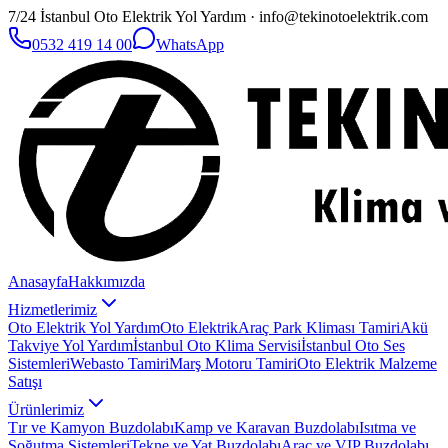
7/24 İstanbul Oto Elektrik Yol Yardım · info@tekinotoelektrik.com
0532 419 14 00
WhatsApp
Anasayfa
Hakkımızda
Hizmetlerimiz
Oto Elektrik Yol Yardım
Oto Elektrik
Araç Park Kliması Tamiri
Akü
Takviye Yol Yardım
İstanbul Oto Klima Servisi
İstanbul Oto Ses
Sistemleri
Webasto Tamiri
Marş Motoru Tamiri
Oto Elektrik Malzeme
Satışı
Ürünlerimiz
Tır ve Kamyon Buzdolabı
Kamp ve Karavan Buzdolabı
Isıtma ve
Soğutma Sistemleri
Tekne ve Yat Buzdolabı
Araç ve VIP Buzdolabı