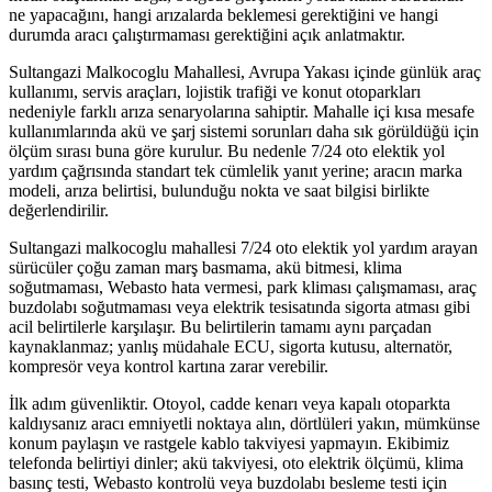
ne yapacağını, hangi arızalarda beklemesi gerektiğini ve hangi
durumda aracı çalıştırmaması gerektiğini açık anlatmaktır.
Sultangazi Malkocoglu Mahallesi, Avrupa Yakası içinde günlük araç
kullanımı, servis araçları, lojistik trafiği ve konut otoparkları
nedeniyle farklı arıza senaryolarına sahiptir. Mahalle içi kısa mesafe
kullanımlarında akü ve şarj sistemi sorunları daha sık görüldüğü için
ölçüm sırası buna göre kurulur. Bu nedenle 7/24 oto elektik yol
yardım çağrısında standart tek cümlelik yanıt yerine; aracın marka
modeli, arıza belirtisi, bulunduğu nokta ve saat bilgisi birlikte
değerlendirilir.
Sultangazi malkocoglu mahallesi 7/24 oto elektik yol yardım arayan
sürücüler çoğu zaman marş basmama, akü bitmesi, klima
soğutmaması, Webasto hata vermesi, park kliması çalışmaması, araç
buzdolabı soğutmaması veya elektrik tesisatında sigorta atması gibi
acil belirtilerle karşılaşır. Bu belirtilerin tamamı aynı parçadan
kaynaklanmaz; yanlış müdahale ECU, sigorta kutusu, alternatör,
kompresör veya kontrol kartına zarar verebilir.
İlk adım güvenliktir. Otoyol, cadde kenarı veya kapalı otoparkta
kaldıysanız aracı emniyetli noktaya alın, dörtlüleri yakın, mümkünse
konum paylaşın ve rastgele kablo takviyesi yapmayın. Ekibimiz
telefonda belirtiyi dinler; akü takviyesi, oto elektrik ölçümü, klima
basınç testi, Webasto kontrolü veya buzdolabı besleme testi için