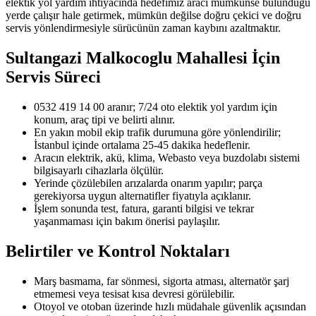
elektik yol yardım ihtiyacında hedefimiz aracı mümkünse bulunduğu
yerde çalışır hale getirmek, mümkün değilse doğru çekici ve doğru
servis yönlendirmesiyle sürücünün zaman kaybını azaltmaktır.
Sultangazi Malkocoglu Mahallesi
İçin
Servis Süreci
0532 419 14 00 aranır; 7/24 oto elektik yol yardım için
konum, araç tipi ve belirti alınır.
En yakın mobil ekip trafik durumuna göre yönlendirilir;
İstanbul içinde ortalama 25-45 dakika hedeflenir.
Aracın elektrik, akü, klima, Webasto veya buzdolabı sistemi
bilgisayarlı cihazlarla ölçülür.
Yerinde çözülebilen arızalarda onarım yapılır; parça
gerekiyorsa uygun alternatifler fiyatıyla açıklanır.
İşlem sonunda test, fatura, garanti bilgisi ve tekrar
yaşanmaması için bakım önerisi paylaşılır.
Belirtiler ve Kontrol Noktaları
Marş basmama, far sönmesi, sigorta atması, alternatör şarj
etmemesi veya tesisat kısa devresi görülebilir.
Otoyol ve otoban üzerinde hızlı müdahale güvenlik açısından