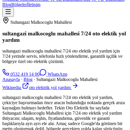
Blog
Bölgeler
İletişim
Sultangazi Malkocoglu Mahallesi
sultangazi malkocoglu mahallesi 7/24 oto elektik yol
yardım
sultangazi malkocoglu mahallesi 7/24 oto elektik yol yardım için
7/24 yerinde servis, telefonla hızlı yönlendirme, garantili işçilik ve
bölgeye özel oto elektrik çözümü.
0532 419 14 00
WhatsApp
Anasayfa
·
Blog
·
Sultangazi Malkocoglu Mahallesi
Wikipedia
oto elektrik yol yardım
sultangazi malkocoglu mahallesi 7/24 oto elektik yol yardım,
çekiciye başvurmadan önce aracın bulunduğu noktada gerçek arıza
kaynağını bulmayı hedefler. Tekin Oto Elektrik bu sayfada
Sultangazi Malkocoglu Mahallesi için 7/24 oto elektik yol yardım
ihtiyacını; ulaşım, teşhis, fiyatlandırma, güvenlik ve garanti
başlıklarıyla ayrı ayrı ele alır. Amaç sadece Google'da görünen bir
metin oluşturmak değil, bölgede gerçekten yolda kalan sürücünün