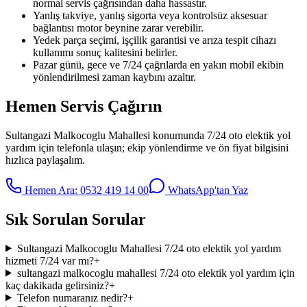
normal servis çağrısından daha hassastır.
Yanlış takviye, yanlış sigorta veya kontrolsüz aksesuar
bağlantısı motor beynine zarar verebilir.
Yedek parça seçimi, işçilik garantisi ve arıza tespit cihazı
kullanımı sonuç kalitesini belirler.
Pazar günü, gece ve 7/24 çağrılarda en yakın mobil ekibin
yönlendirilmesi zaman kaybını azaltır.
Hemen Servis Çağırın
Sultangazi Malkocoglu Mahallesi
konumunda
7/24 oto elektik yol
yardım
için telefonla ulaşın; ekip yönlendirme ve ön fiyat bilgisini
hızlıca paylaşalım.
Hemen Ara:
0532 419 14 00
WhatsApp'tan Yaz
Sık Sorulan Sorular
Sultangazi Malkocoglu Mahallesi 7/24 oto elektik yol yardım
hizmeti 7/24 var mı?
+
sultangazi malkocoglu mahallesi 7/24 oto elektik yol yardım için
kaç dakikada gelirsiniz?
+
Telefon numaranız nedir?
+