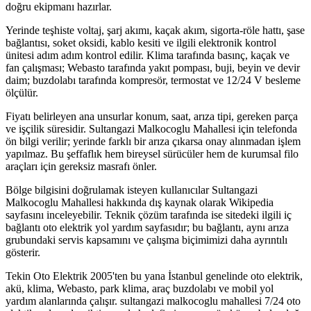
doğru ekipmanı hazırlar.
Yerinde teşhiste voltaj, şarj akımı, kaçak akım, sigorta-röle hattı, şase
bağlantısı, soket oksidi, kablo kesiti ve ilgili elektronik kontrol
ünitesi adım adım kontrol edilir. Klima tarafında basınç, kaçak ve
fan çalışması; Webasto tarafında yakıt pompası, buji, beyin ve devir
daim; buzdolabı tarafında kompresör, termostat ve 12/24 V besleme
ölçülür.
Fiyatı belirleyen ana unsurlar konum, saat, arıza tipi, gereken parça
ve işçilik süresidir. Sultangazi Malkocoglu Mahallesi için telefonda
ön bilgi verilir; yerinde farklı bir arıza çıkarsa onay alınmadan işlem
yapılmaz. Bu şeffaflık hem bireysel sürücüler hem de kurumsal filo
araçları için gereksiz masrafı önler.
Bölge bilgisini doğrulamak isteyen kullanıcılar Sultangazi
Malkocoglu Mahallesi hakkında dış kaynak olarak Wikipedia
sayfasını inceleyebilir. Teknik çözüm tarafında ise sitedeki ilgili iç
bağlantı oto elektrik yol yardım sayfasıdır; bu bağlantı, aynı arıza
grubundaki servis kapsamını ve çalışma biçimimizi daha ayrıntılı
gösterir.
Tekin Oto Elektrik 2005'ten bu yana İstanbul genelinde oto elektrik,
akü, klima, Webasto, park klima, araç buzdolabı ve mobil yol
yardım alanlarında çalışır. sultangazi malkocoglu mahallesi 7/24 oto