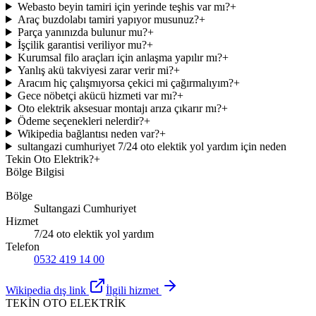
Webasto beyin tamiri için yerinde teşhis var mı?
+
Araç buzdolabı tamiri yapıyor musunuz?
+
Parça yanınızda bulunur mu?
+
İşçilik garantisi veriliyor mu?
+
Kurumsal filo araçları için anlaşma yapılır mı?
+
Yanlış akü takviyesi zarar verir mi?
+
Aracım hiç çalışmıyorsa çekici mi çağırmalıyım?
+
Gece nöbetçi akücü hizmeti var mı?
+
Oto elektrik aksesuar montajı arıza çıkarır mı?
+
Ödeme seçenekleri nelerdir?
+
Wikipedia bağlantısı neden var?
+
sultangazi cumhuriyet 7/24 oto elektik yol yardım için neden
Tekin Oto Elektrik?
+
Bölge Bilgisi
Bölge
Sultangazi Cumhuriyet
Hizmet
7/24 oto elektik yol yardım
Telefon
0532 419 14 00
Wikipedia dış link
İlgili hizmet
TEKİN OTO ELEKTRİK