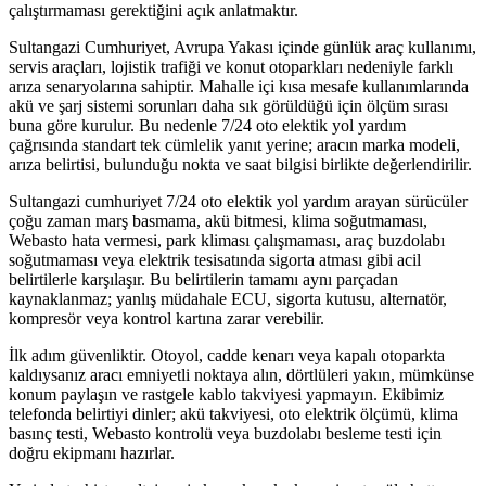
çalıştırmaması gerektiğini açık anlatmaktır.
Sultangazi Cumhuriyet, Avrupa Yakası içinde günlük araç kullanımı,
servis araçları, lojistik trafiği ve konut otoparkları nedeniyle farklı
arıza senaryolarına sahiptir. Mahalle içi kısa mesafe kullanımlarında
akü ve şarj sistemi sorunları daha sık görüldüğü için ölçüm sırası
buna göre kurulur. Bu nedenle 7/24 oto elektik yol yardım
çağrısında standart tek cümlelik yanıt yerine; aracın marka modeli,
arıza belirtisi, bulunduğu nokta ve saat bilgisi birlikte değerlendirilir.
Sultangazi cumhuriyet 7/24 oto elektik yol yardım arayan sürücüler
çoğu zaman marş basmama, akü bitmesi, klima soğutmaması,
Webasto hata vermesi, park kliması çalışmaması, araç buzdolabı
soğutmaması veya elektrik tesisatında sigorta atması gibi acil
belirtilerle karşılaşır. Bu belirtilerin tamamı aynı parçadan
kaynaklanmaz; yanlış müdahale ECU, sigorta kutusu, alternatör,
kompresör veya kontrol kartına zarar verebilir.
İlk adım güvenliktir. Otoyol, cadde kenarı veya kapalı otoparkta
kaldıysanız aracı emniyetli noktaya alın, dörtlüleri yakın, mümkünse
konum paylaşın ve rastgele kablo takviyesi yapmayın. Ekibimiz
telefonda belirtiyi dinler; akü takviyesi, oto elektrik ölçümü, klima
basınç testi, Webasto kontrolü veya buzdolabı besleme testi için
doğru ekipmanı hazırlar.