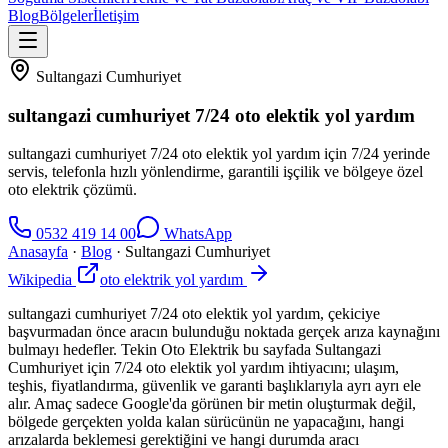
Blog
Bölgeler
İletişim
Sultangazi Cumhuriyet
sultangazi cumhuriyet 7/24 oto elektik yol yardım
sultangazi cumhuriyet 7/24 oto elektik yol yardım için 7/24 yerinde
servis, telefonla hızlı yönlendirme, garantili işçilik ve bölgeye özel
oto elektrik çözümü.
0532 419 14 00
WhatsApp
Anasayfa
·
Blog
·
Sultangazi Cumhuriyet
Wikipedia
oto elektrik yol yardım
sultangazi cumhuriyet 7/24 oto elektik yol yardım, çekiciye
başvurmadan önce aracın bulunduğu noktada gerçek arıza kaynağını
bulmayı hedefler. Tekin Oto Elektrik bu sayfada Sultangazi
Cumhuriyet için 7/24 oto elektik yol yardım ihtiyacını; ulaşım,
teşhis, fiyatlandırma, güvenlik ve garanti başlıklarıyla ayrı ayrı ele
alır. Amaç sadece Google'da görünen bir metin oluşturmak değil,
bölgede gerçekten yolda kalan sürücünün ne yapacağını, hangi
arızalarda beklemesi gerektiğini ve hangi durumda aracı