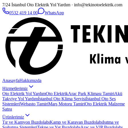
7/24 İstanbul Oto Elektrik Yol Yardım · info@tekinotoelektrik.com
0532 419 14 00
WhatsApp
Anasayfa
Hakkımızda
Hizmetlerimiz
Oto Elektrik Yol Yardım
Oto Elektrik
Araç Park Kliması Tamiri
Akü
Takviye Yol Yardım
İstanbul Oto Klima Servisi
İstanbul Oto Ses
Sistemleri
Webasto Tamiri
Marş Motoru Tamiri
Oto Elektrik Malzeme
Satışı
Ürünlerimiz
Tır ve Kamyon Buzdolabı
Kamp ve Karavan Buzdolabı
Isıtma ve
Soğutma Sistemleri
Tekne ve Yat Buzdolabı
Araç ve VIP Buzdolabı