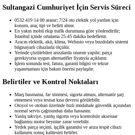
Sultangazi Cumhuriyet
İçin Servis Süreci
0532 419 14 00 aranır; 7/24 oto elektik yol yardım için
konum, araç tipi ve belirti alınır.
En yakın mobil ekip trafik durumuna göre yönlendirilir;
İstanbul içinde ortalama 25-45 dakika hedeflenir.
Aracın elektrik, akü, klima, Webasto veya buzdolabı sistemi
bilgisayarlı cihazlarla ölçülür.
Yerinde çözülebilen arızalarda onarım yapılır; parça
gerekiyorsa uygun alternatifler fiyatıyla açıklanır.
İşlem sonunda test, fatura, garanti bilgisi ve tekrar
yaşanmaması için bakım önerisi paylaşılır.
Belirtiler ve Kontrol Noktaları
Marş basmama, far sönmesi, sigorta atması, alternatör şarj
etmemesi veya tesisat kısa devresi görülebilir.
Otoyol ve otoban üzerinde hızlı müdahale güvenlik açısından
normal servis çağrısından daha hassastır.
Yanlış takviye, yanlış sigorta veya kontrolsüz aksesuar
bağlantısı motor beynine zarar verebilir.
Yedek parça seçimi, işçilik garantisi ve arıza tespit cihazı
kullanımı sonuç kalitesini belirler.