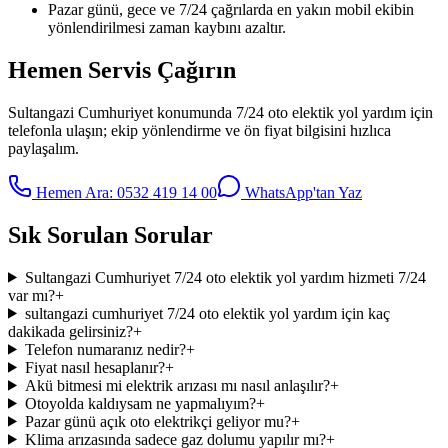
Pazar günü, gece ve 7/24 çağrılarda en yakın mobil ekibin
yönlendirilmesi zaman kaybını azaltır.
Hemen Servis Çağırın
Sultangazi Cumhuriyet
konumunda
7/24 oto elektik yol yardım
için
telefonla ulaşın; ekip yönlendirme ve ön fiyat bilgisini hızlıca
paylaşalım.
Hemen Ara:
0532 419 14 00
WhatsApp'tan Yaz
Sık Sorulan Sorular
Sultangazi Cumhuriyet 7/24 oto elektik yol yardım hizmeti 7/24
var mı?
+
sultangazi cumhuriyet 7/24 oto elektik yol yardım için kaç
dakikada gelirsiniz?
+
Telefon numaranız nedir?
+
Fiyat nasıl hesaplanır?
+
Akü bitmesi mi elektrik arızası mı nasıl anlaşılır?
+
Otoyolda kaldıysam ne yapmalıyım?
+
Pazar günü açık oto elektrikçi geliyor mu?
+
Klima arızasında sadece gaz dolumu yapılır mı?
+