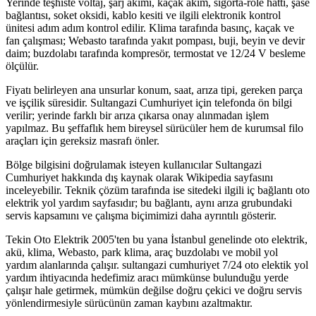
Yerinde teşhiste voltaj, şarj akımı, kaçak akım, sigorta-röle hattı, şase
bağlantısı, soket oksidi, kablo kesiti ve ilgili elektronik kontrol
ünitesi adım adım kontrol edilir. Klima tarafında basınç, kaçak ve
fan çalışması; Webasto tarafında yakıt pompası, buji, beyin ve devir
daim; buzdolabı tarafında kompresör, termostat ve 12/24 V besleme
ölçülür.
Fiyatı belirleyen ana unsurlar konum, saat, arıza tipi, gereken parça
ve işçilik süresidir. Sultangazi Cumhuriyet için telefonda ön bilgi
verilir; yerinde farklı bir arıza çıkarsa onay alınmadan işlem
yapılmaz. Bu şeffaflık hem bireysel sürücüler hem de kurumsal filo
araçları için gereksiz masrafı önler.
Bölge bilgisini doğrulamak isteyen kullanıcılar Sultangazi
Cumhuriyet hakkında dış kaynak olarak Wikipedia sayfasını
inceleyebilir. Teknik çözüm tarafında ise sitedeki ilgili iç bağlantı oto
elektrik yol yardım sayfasıdır; bu bağlantı, aynı arıza grubundaki
servis kapsamını ve çalışma biçimimizi daha ayrıntılı gösterir.
Tekin Oto Elektrik 2005'ten bu yana İstanbul genelinde oto elektrik,
akü, klima, Webasto, park klima, araç buzdolabı ve mobil yol
yardım alanlarında çalışır. sultangazi cumhuriyet 7/24 oto elektik yol
yardım ihtiyacında hedefimiz aracı mümkünse bulunduğu yerde
çalışır hale getirmek, mümkün değilse doğru çekici ve doğru servis
yönlendirmesiyle sürücünün zaman kaybını azaltmaktır.