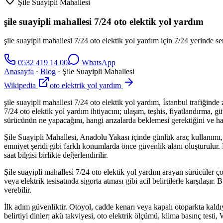
Şile Suayipli Mahallesi
şile suayipli mahallesi 7/24 oto elektik yol yardım
şile suayipli mahallesi 7/24 oto elektik yol yardım için 7/24 yerinde se
0532 419 14 00
WhatsApp
Anasayfa
·
Blog
·
Şile Suayipli Mahallesi
Wikipedia
oto elektrik yol yardım
şile suayipli mahallesi 7/24 oto elektik yol yardım, İstanbul trafiğin
7/24 oto elektik yol yardım ihtiyacını; ulaşım, teşhis, fiyatlandırma, 
sürücünün ne yapacağını, hangi arızalarda beklemesi gerektiğini ve ha
Şile Suayipli Mahallesi, Anadolu Yakası içinde günlük araç kullanımı, s
emniyet şeridi gibi farklı konumlarda önce güvenlik alanı oluşturulur.
saat bilgisi birlikte değerlendirilir.
Şile suayipli mahallesi 7/24 oto elektik yol yardım arayan sürücüle
veya elektrik tesisatında sigorta atması gibi acil belirtilerle karşıla
verebilir.
İlk adım güvenliktir. Otoyol, cadde kenarı veya kapalı otoparkta kald
belirtiyi dinler; akü takviyesi, oto elektrik ölçümü, klima basınç test