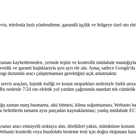
rvis, telefonla hızlı yönlendirme, garantili işçilik ve bölgeye özel oto e
de zaman kaybettirmeden, yerinde teşhis ve kontrollü müdahale mantığıyla
güvenlik ve garanti başlıklarıyla ayrı ayrı ele alır. Amaç sadece Google
ngi durumda aracı çalıştırmaması gerektiğini açık anlatmaktır.
ervis araçları, lojistik trafiği ve konut otoparkları nedeniyle farklı arı
 Bu nedenle 7/24 oto elektik yol yardım çağrısında standart tek cümlelik 
r çoğu zaman marş basmama, akü bitmesi, klima soğutmaması, Webasto ha
şır. Bu belirtilerin tamamı aynı parçadan kaynaklanmaz; yanlış müdahale E
ıysanız aracı emniyetli noktaya alın, dörtlüleri yakın, mümkünse konum
i, Webasto kontrolü veya buzdolabı besleme testi için doğru ekipmanı hazır