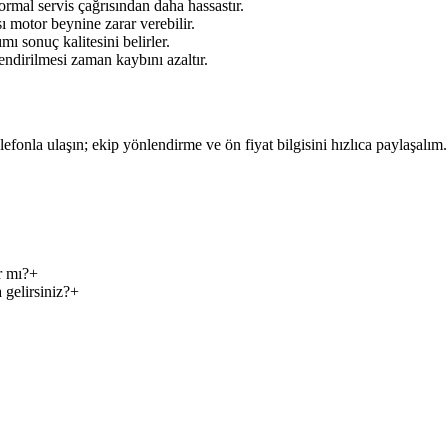
rmal servis çağrısından daha hassastır.
ı motor beynine zarar verebilir.
mı sonuç kalitesini belirler.
ndirilmesi zaman kaybını azaltır.
elefonla ulaşın; ekip yönlendirme ve ön fiyat bilgisini hızlıca paylaşalım.
r mı?
+
 gelirsiniz?
+