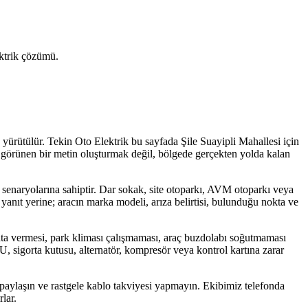
lektrik çözümü.
 yürütülür. Tekin Oto Elektrik bu sayfada Şile Suayipli Mahallesi için
'da görünen bir metin oluşturmak değil, bölgede gerçekten yolda kalan
za senaryolarına sahiptir. Dar sokak, site otoparkı, AVM otoparkı veya
yanıt yerine; aracın marka modeli, arıza belirtisi, bulunduğu nokta ve
ta vermesi, park kliması çalışmaması, araç buzdolabı soğutmaması
CU, sigorta kutusu, alternatör, kompresör veya kontrol kartına zarar
 paylaşın ve rastgele kablo takviyesi yapmayın. Ekibimiz telefonda
lar.