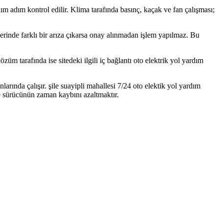
 adım adım kontrol edilir. Klima tarafında basınç, kaçak ve fan çalışması;
; yerinde farklı bir arıza çıkarsa onay alınmadan işlem yapılmaz. Bu
üm tarafında ise sitedeki ilgili iç bağlantı oto elektrik yol yardım
arında çalışır. şile suayipli mahallesi 7/24 oto elektik yol yardım
e sürücünün zaman kaybını azaltmaktır.