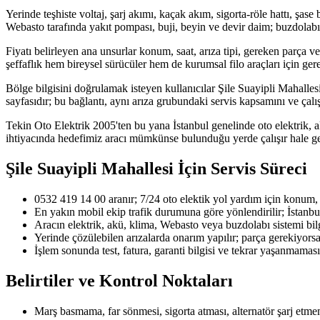
Yerinde teşhiste voltaj, şarj akımı, kaçak akım, sigorta-röle hattı, şase
Webasto tarafında yakıt pompası, buji, beyin ve devir daim; buzdolabı
Fiyatı belirleyen ana unsurlar konum, saat, arıza tipi, gereken parça ve
şeffaflık hem bireysel sürücüler hem de kurumsal filo araçları için gere
Bölge bilgisini doğrulamak isteyen kullanıcılar Şile Suayipli Mahallesi
sayfasıdır; bu bağlantı, aynı arıza grubundaki servis kapsamını ve çalış
Tekin Oto Elektrik 2005'ten bu yana İstanbul genelinde oto elektrik, a
ihtiyacında hedefimiz aracı mümkünse bulunduğu yerde çalışır hale g
Şile Suayipli Mahallesi
İçin Servis Süreci
0532 419 14 00 aranır; 7/24 oto elektik yol yardım için konum, ara
En yakın mobil ekip trafik durumuna göre yönlendirilir; İstanbu
Aracın elektrik, akü, klima, Webasto veya buzdolabı sistemi bilgi
Yerinde çözülebilen arızalarda onarım yapılır; parça gerekiyorsa u
İşlem sonunda test, fatura, garanti bilgisi ve tekrar yaşanmaması 
Belirtiler ve Kontrol Noktaları
Marş basmama, far sönmesi, sigorta atması, alternatör şarj etmeme