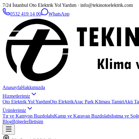
7/24 İstanbul Oto Elektrik Yol Yardım · info@tekinotoelektrik.com
0532 419 14 00
WhatsApp
Anasayfa
Hakkımızda
Hizmetlerimiz
Oto Elektrik Yol Yardım
Oto Elektrik
Araç Park Kliması Tamiri
Akü Ta
Ürünlerimiz
Tır ve Kamyon Buzdolabı
Kamp ve Karavan Buzdolabı
Isıtma ve Soğ
Blog
Bölgeler
İletişim