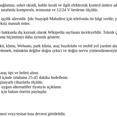
 bağlantısı, soket oksidi, kablo kesiti ve ilgili elektronik kontrol ünitesi
 tarafında kompresör, termostat ve 12/24 V besleme ölçülür.
 işçilik süresidir. Şile Suayipli Mahallesi için telefonda ön bilgi verilir
ksiz masrafı önler.
 hakkında dış kaynak olarak Wikipedia sayfasını inceleyebilir. Teknik çöz
ma biçimimizi daha ayrıntılı gösterir.
kü, klima, Webasto, park klima, araç buzdolabı ve mobil yol yardım alanl
etirmek, mümkün değilse doğru çekici ve doğru servis yönlendirmesiyl
ç tipi ve belirti alınır.
l içinde ortalama 25-45 dakika hedeflenir.
sayarlı cihazlarla ölçülür.
ygun alternatifler fiyatıyla açıklanır.
için bakım önerisi paylaşılır.
si veya tesisat kısa devresi görülebilir.