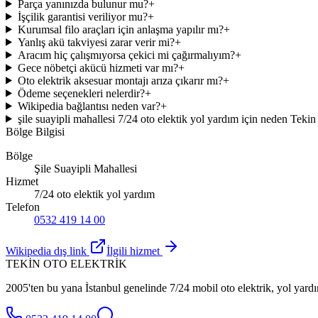
Parça yanınızda bulunur mu?
+
İşçilik garantisi veriliyor mu?
+
Kurumsal filo araçları için anlaşma yapılır mı?
+
Yanlış akü takviyesi zarar verir mi?
+
Aracım hiç çalışmıyorsa çekici mi çağırmalıyım?
+
Gece nöbetçi akücü hizmeti var mı?
+
Oto elektrik aksesuar montajı arıza çıkarır mı?
+
Ödeme seçenekleri nelerdir?
+
Wikipedia bağlantısı neden var?
+
şile suayipli mahallesi 7/24 oto elektik yol yardım için neden Tekin
Bölge Bilgisi
Bölge
Şile Suayipli Mahallesi
Hizmet
7/24 oto elektik yol yardım
Telefon
0532 419 14 00
Wikipedia dış link
İlgili hizmet
TEKİN OTO ELEKTRİK
2005'ten bu yana İstanbul genelinde 7/24 mobil oto elektrik, yol yardı