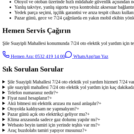
Otoyol ve otoban üzerinde hızlı müdahale güvenlik açısından no
Yanlış takviye, yanlış sigorta veya kontrolsüz aksesuar bağlantıs
Yedek parça seçimi, işçilik garantisi ve arıza tespit cihazı kullanı
Pazar günü, gece ve 7/24 çağrılarda en yakın mobil ekibin yönle
Hemen Servis Çağırın
Şile Suayipli Mahallesi
konumunda
7/24 oto elektik yol yardım
için t
Hemen Ara:
0532 419 14 00
WhatsApp'tan Yaz
Sık Sorulan Sorular
Şile Suayipli Mahallesi 7/24 oto elektik yol yardım hizmeti 7/24 va
şile suayipli mahallesi 7/24 oto elektik yol yardım için kaç dakikada
Telefon numaranız nedir?
+
Fiyat nasıl hesaplanır?
+
Akü bitmesi mi elektrik arızası mı nasıl anlaşılır?
+
Otoyolda kaldıysam ne yapmalıyım?
+
Pazar günü açık oto elektrikçi geliyor mu?
+
Klima arızasında sadece gaz dolumu yapılır mı?
+
Webasto beyin tamiri için yerinde teşhis var mı?
+
Araç buzdolabı tamiri yapıyor musunuz?
+