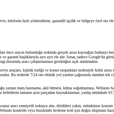
vis, telefonla hızlı yönlendirme, garantili işçilik ve bölgeye özel oto e
adan önce aracın bulunduğu noktada gerçek arıza kaynağını bulmayı hed
lik ve garanti başlıklarıyla ayrı ayrı ele alır. Amaç sadece Google'da g
ngi durumda aracı çalıştırmaması gerektiğini açık anlatmaktır.
is araçları, lojistik trafiği ve konut otoparkları nedeniyle farklı arıza
urulur. Bu nedenle 7/24 oto elektik yol yardım çağrısında standart tek c
 çoğu zaman marş basmama, akü bitmesi, klima soğutmaması, Webasto ha
şır. Bu belirtilerin tamamı aynı parçadan kaynaklanmaz; yanlış müdahale E
ıysanız aracı emniyetli noktaya alın, dörtlüleri yakın, mümkünse konum
i, Webasto kontrolü veya buzdolabı besleme testi için doğru ekipmanı hazır