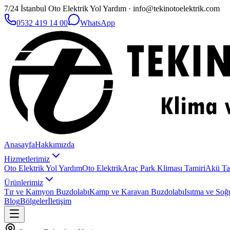
7/24 İstanbul Oto Elektrik Yol Yardım · info@tekinotoelektrik.com
0532 419 14 00
WhatsApp
Anasayfa
Hakkımızda
Hizmetlerimiz
Oto Elektrik Yol Yardım
Oto Elektrik
Araç Park Kliması Tamiri
Akü Ta
Ürünlerimiz
Tır ve Kamyon Buzdolabı
Kamp ve Karavan Buzdolabı
Isıtma ve Soğ
Blog
Bölgeler
İletişim