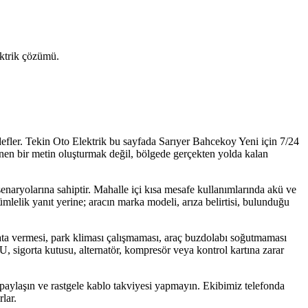
lektrik çözümü.
efler. Tekin Oto Elektrik bu sayfada Sarıyer Bahcekoy Yeni için 7/24
örünen bir metin oluşturmak değil, bölgede gerçekten yolda kalan
 senaryolarına sahiptir. Mahalle içi kısa mesafe kullanımlarında akü ve
ümlelik yanıt yerine; aracın marka modeli, arıza belirtisi, bulunduğu
ta vermesi, park kliması çalışmaması, araç buzdolabı soğutmaması
CU, sigorta kutusu, alternatör, kompresör veya kontrol kartına zarar
 paylaşın ve rastgele kablo takviyesi yapmayın. Ekibimiz telefonda
lar.