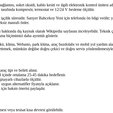
 bağlantısı, soket oksidi, kablo kesiti ve ilgili elektronik kontrol ünitesi
 tarafında kompresör, termostat ve 12/24 V besleme ölçülür.
 işçilik süresidir. Sarıyer Bahcekoy Yeni için telefonda ön bilgi verilir
ksiz masrafı önler.
hakkında dış kaynak olarak Wikipedia sayfasını inceleyebilir. Teknik çözü
ma biçimimizi daha ayrıntılı gösterir.
kü, klima, Webasto, park klima, araç buzdolabı ve mobil yol yardım alan
etirmek, mümkün değilse doğru çekici ve doğru servis yönlendirmesiyl
ç tipi ve belirti alınır.
l içinde ortalama 25-45 dakika hedeflenir.
sayarlı cihazlarla ölçülür.
ygun alternatifler fiyatıyla açıklanır.
için bakım önerisi paylaşılır.
si veya tesisat kısa devresi görülebilir.