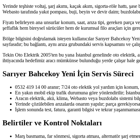
Yerinde teşhiste voltaj, şarj akımı, kaçak akım, sigorta-röle hattı, şase
Webasto tarafında yakıt pompası, buji, beyin ve devir daim; buzdolabı
Fiyatı belirleyen ana unsurlar konum, saat, arıza tipi, gereken parça ve
şeffaflık hem bireysel sürücüler hem de kurumsal filo araçları için gere
Bölge bilgisini doğrulamak isteyen kullanıcılar Sarıyer Bahcekoy Yeni 
sayfasıdır; bu bağlantı, aynı arıza grubundaki servis kapsamını ve çalış
Tekin Oto Elektrik 2005'ten bu yana İstanbul genelinde oto elektrik, a
ihtiyacında hedefimiz aracı mümkünse bulunduğu yerde çalışır hale g
Sarıyer Bahcekoy Yeni
İçin Servis Süreci
0532 419 14 00 aranır; 7/24 oto elektik yol yardım için konum, ara
En yakın mobil ekip trafik durumuna göre yönlendirilir; İstanbu
Aracın elektrik, akü, klima, Webasto veya buzdolabı sistemi bilgi
Yerinde çözülebilen arızalarda onarım yapılır; parça gerekiyorsa u
İşlem sonunda test, fatura, garanti bilgisi ve tekrar yaşanmaması 
Belirtiler ve Kontrol Noktaları
Marş basmama, far sönmesi, sigorta atması, alternatör şarj etmeme