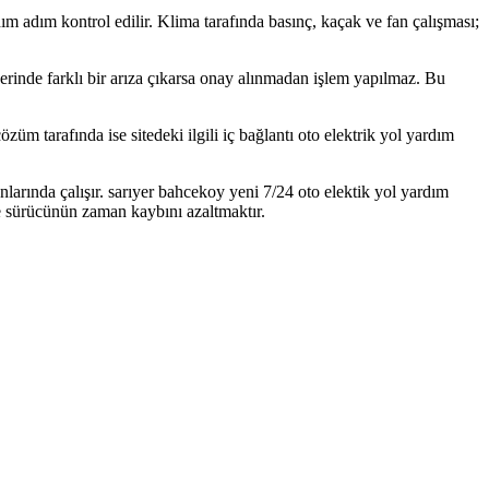
 adım adım kontrol edilir. Klima tarafında basınç, kaçak ve fan çalışması;
; yerinde farklı bir arıza çıkarsa onay alınmadan işlem yapılmaz. Bu
m tarafında ise sitedeki ilgili iç bağlantı oto elektrik yol yardım
larında çalışır. sarıyer bahcekoy yeni 7/24 oto elektik yol yardım
e sürücünün zaman kaybını azaltmaktır.