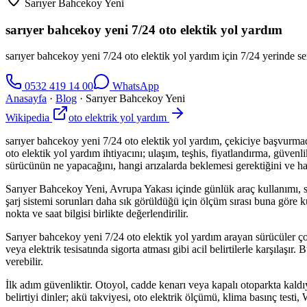
Sarıyer Bahcekoy Yeni
sarıyer bahcekoy yeni 7/24 oto elektik yol yardım
sarıyer bahcekoy yeni 7/24 oto elektik yol yardım için 7/24 yerinde ser
0532 419 14 00
WhatsApp
Anasayfa
·
Blog
·
Sarıyer Bahcekoy Yeni
Wikipedia
oto elektrik yol yardım
sarıyer bahcekoy yeni 7/24 oto elektik yol yardım, çekiciye başvurm
oto elektik yol yardım ihtiyacını; ulaşım, teşhis, fiyatlandırma, güven
sürücünün ne yapacağını, hangi arızalarda beklemesi gerektiğini ve ha
Sarıyer Bahcekoy Yeni, Avrupa Yakası içinde günlük araç kullanımı, serv
şarj sistemi sorunları daha sık görüldüğü için ölçüm sırası buna göre k
nokta ve saat bilgisi birlikte değerlendirilir.
Sarıyer bahcekoy yeni 7/24 oto elektik yol yardım arayan sürücüler
veya elektrik tesisatında sigorta atması gibi acil belirtilerle karşıla
verebilir.
İlk adım güvenliktir. Otoyol, cadde kenarı veya kapalı otoparkta kald
belirtiyi dinler; akü takviyesi, oto elektrik ölçümü, klima basınç test