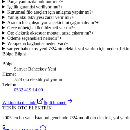
Parça yanınızda bulunur mu?
+
İşçilik garantisi veriliyor mu?
+
Kurumsal filo araçları için anlaşma yapılır mı?
+
Yanlış akü takviyesi zarar verir mi?
+
Aracım hiç çalışmıyorsa çekici mi çağırmalıyım?
+
Gece nöbetçi akücü hizmeti var mı?
+
Oto elektrik aksesuar montajı arıza çıkarır mı?
+
Ödeme seçenekleri nelerdir?
+
Wikipedia bağlantısı neden var?
+
sarıyer bahcekoy yeni 7/24 oto elektik yol yardım için neden Tekin
Bölge Bilgisi
Bölge
Sarıyer Bahcekoy Yeni
Hizmet
7/24 oto elektik yol yardım
Telefon
0532 419 14 00
Wikipedia dış link
İlgili hizmet
TEKİN OTO ELEKTRİK
2005'ten bu yana İstanbul genelinde 7/24 mobil oto elektrik, yol yardı