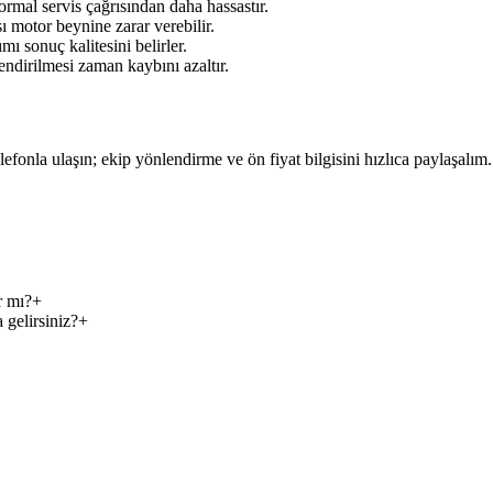
rmal servis çağrısından daha hassastır.
ı motor beynine zarar verebilir.
mı sonuç kalitesini belirler.
ndirilmesi zaman kaybını azaltır.
elefonla ulaşın; ekip yönlendirme ve ön fiyat bilgisini hızlıca paylaşalım.
r mı?
+
 gelirsiniz?
+