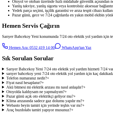
Otoyol ve otoban üzerinde hızlı müdahale güvenlik açısından no
Yanlış takviye, yanlış sigorta veya kontrolsüz aksesuar bağlantıs
Yedek parça seçimi, işçilik garantisi ve arıza tespit cihazı kullanı
Pazar günü, gece ve 7/24 çağrılarda en yakın mobil ekibin yönle
Hemen Servis Çağırın
Sarıyer Bahcekoy Yeni
konumunda
7/24 oto elektik yol yardım
için t
Hemen Ara:
0532 419 14 00
WhatsApp'tan Yaz
Sık Sorulan Sorular
Sarıyer Bahcekoy Yeni 7/24 oto elektik yol yardım hizmeti 7/24 va
sarıyer bahcekoy yeni 7/24 oto elektik yol yardım için kaç dakikada
Telefon numaranız nedir?
+
Fiyat nasıl hesaplanır?
+
Akü bitmesi mi elektrik arızası mı nasıl anlaşılır?
+
Otoyolda kaldıysam ne yapmalıyım?
+
Pazar günü açık oto elektrikçi geliyor mu?
+
Klima arızasında sadece gaz dolumu yapılır mı?
+
Webasto beyin tamiri için yerinde teşhis var mı?
+
Araç buzdolabı tamiri yapıyor musunuz?
+