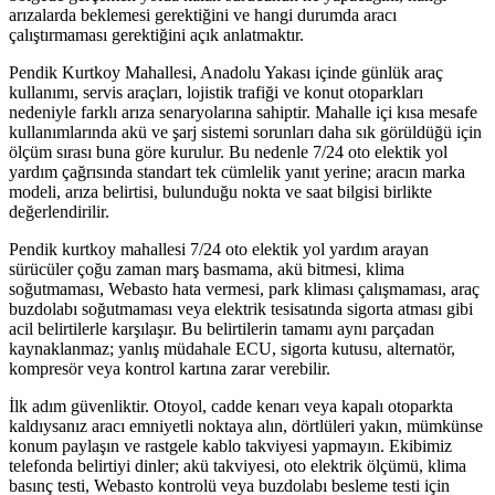
arızalarda beklemesi gerektiğini ve hangi durumda aracı
çalıştırmaması gerektiğini açık anlatmaktır.
Pendik Kurtkoy Mahallesi, Anadolu Yakası içinde günlük araç
kullanımı, servis araçları, lojistik trafiği ve konut otoparkları
nedeniyle farklı arıza senaryolarına sahiptir. Mahalle içi kısa mesafe
kullanımlarında akü ve şarj sistemi sorunları daha sık görüldüğü için
ölçüm sırası buna göre kurulur. Bu nedenle 7/24 oto elektik yol
yardım çağrısında standart tek cümlelik yanıt yerine; aracın marka
modeli, arıza belirtisi, bulunduğu nokta ve saat bilgisi birlikte
değerlendirilir.
Pendik kurtkoy mahallesi 7/24 oto elektik yol yardım arayan
sürücüler çoğu zaman marş basmama, akü bitmesi, klima
soğutmaması, Webasto hata vermesi, park kliması çalışmaması, araç
buzdolabı soğutmaması veya elektrik tesisatında sigorta atması gibi
acil belirtilerle karşılaşır. Bu belirtilerin tamamı aynı parçadan
kaynaklanmaz; yanlış müdahale ECU, sigorta kutusu, alternatör,
kompresör veya kontrol kartına zarar verebilir.
İlk adım güvenliktir. Otoyol, cadde kenarı veya kapalı otoparkta
kaldıysanız aracı emniyetli noktaya alın, dörtlüleri yakın, mümkünse
konum paylaşın ve rastgele kablo takviyesi yapmayın. Ekibimiz
telefonda belirtiyi dinler; akü takviyesi, oto elektrik ölçümü, klima
basınç testi, Webasto kontrolü veya buzdolabı besleme testi için