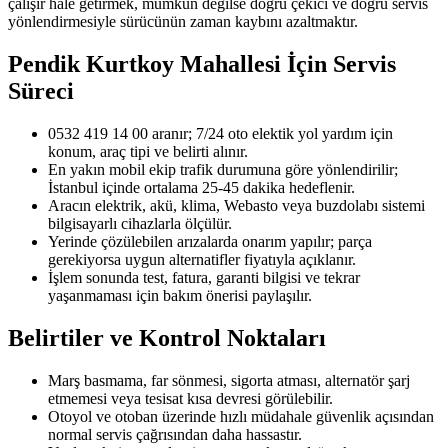
çalışır hale getirmek, mümkün değilse doğru çekici ve doğru servis
yönlendirmesiyle sürücünün zaman kaybını azaltmaktır.
Pendik Kurtkoy Mahallesi
İçin Servis
Süreci
0532 419 14 00 aranır; 7/24 oto elektik yol yardım için
konum, araç tipi ve belirti alınır.
En yakın mobil ekip trafik durumuna göre yönlendirilir;
İstanbul içinde ortalama 25-45 dakika hedeflenir.
Aracın elektrik, akü, klima, Webasto veya buzdolabı sistemi
bilgisayarlı cihazlarla ölçülür.
Yerinde çözülebilen arızalarda onarım yapılır; parça
gerekiyorsa uygun alternatifler fiyatıyla açıklanır.
İşlem sonunda test, fatura, garanti bilgisi ve tekrar
yaşanmaması için bakım önerisi paylaşılır.
Belirtiler ve Kontrol Noktaları
Marş basmama, far sönmesi, sigorta atması, alternatör şarj
etmemesi veya tesisat kısa devresi görülebilir.
Otoyol ve otoban üzerinde hızlı müdahale güvenlik açısından
normal servis çağrısından daha hassastır.