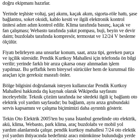
doğru ekipmanı hazırlar.
Yerinde teşhiste voltaj, şarj akımı, kaçak akım, sigorta-röle hattı, şase
bağlantısı, soket oksidi, kablo kesiti ve ilgili elektronik kontrol
ünitesi adım adım kontrol edilir. Klima tarafında basınç, kaçak ve
fan çalışması; Webasto tarafında yakıt pompası, buji, beyin ve devir
daim; buzdolabı tarafında kompresör, termostat ve 12/24 V besleme
ölçülür.
Fiyatı belirleyen ana unsurlar konum, saat, arıza tipi, gereken parça
ve işçilik süresidir. Pendik Kurtkoy Mahallesi için telefonda ön bilgi
verilir; yerinde farklı bir arıza çıkarsa onay alınmadan işlem
yapılmaz. Bu şeffaflık hem bireysel sürücüler hem de kurumsal filo
araçları için gereksiz masrafı önler.
Bölge bilgisini doğrulamak isteyen kullanıcılar Pendik Kurtkoy
Mahallesi hakkında dış kaynak olarak Wikipedia sayfasını
inceleyebilir. Teknik çözüm tarafında ise sitedeki ilgili iç bağlantı oto
elektrik yol yardım sayfasıdır; bu bağlantı, aynı arıza grubundaki
servis kapsamını ve çalışma biçimimizi daha ayrıntılı gösterir.
Tekin Oto Elektrik 2005'ten bu yana İstanbul genelinde oto elektrik,
akü, klima, Webasto, park klima, araç buzdolabı ve mobil yol
yardım alanlarında çalışır. pendik kurtkoy mahallesi 7/24 oto elektik
yol yardım ihtiyacında hedefimiz aracı mümkünse bulunduğu yerde