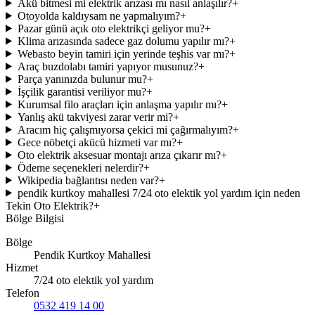
Akü bitmesi mi elektrik arızası mı nasıl anlaşılır?
+
Otoyolda kaldıysam ne yapmalıyım?
+
Pazar günü açık oto elektrikçi geliyor mu?
+
Klima arızasında sadece gaz dolumu yapılır mı?
+
Webasto beyin tamiri için yerinde teşhis var mı?
+
Araç buzdolabı tamiri yapıyor musunuz?
+
Parça yanınızda bulunur mu?
+
İşçilik garantisi veriliyor mu?
+
Kurumsal filo araçları için anlaşma yapılır mı?
+
Yanlış akü takviyesi zarar verir mi?
+
Aracım hiç çalışmıyorsa çekici mi çağırmalıyım?
+
Gece nöbetçi akücü hizmeti var mı?
+
Oto elektrik aksesuar montajı arıza çıkarır mı?
+
Ödeme seçenekleri nelerdir?
+
Wikipedia bağlantısı neden var?
+
pendik kurtkoy mahallesi 7/24 oto elektik yol yardım için neden
Tekin Oto Elektrik?
+
Bölge Bilgisi
Bölge
Pendik Kurtkoy Mahallesi
Hizmet
7/24 oto elektik yol yardım
Telefon
0532 419 14 00