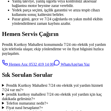
Yanlış takviye, yanlış sigorta veya kontrolsüz aksesuar
bağlantısı motor beynine zarar verebilir.
Yedek parça seçimi, işçilik garantisi ve arıza tespit cihazı
kullanımı sonuç kalitesini belirler.
Pazar günü, gece ve 7/24 çağrılarda en yakın mobil ekibin
yönlendirilmesi zaman kaybını azaltır.
Hemen Servis Çağırın
Pendik Kurtkoy Mahallesi
konumunda
7/24 oto elektik yol yardım
için telefonla ulaşın; ekip yönlendirme ve ön fiyat bilgisini hızlıca
paylaşalım.
Hemen Ara:
0532 419 14 00
WhatsApp'tan Yaz
Sık Sorulan Sorular
Pendik Kurtkoy Mahallesi 7/24 oto elektik yol yardım hizmeti
7/24 var mı?
+
pendik kurtkoy mahallesi 7/24 oto elektik yol yardım için kaç
dakikada gelirsiniz?
+
Telefon numaranız nedir?
+
Fiyat nasıl hesaplanır?
+