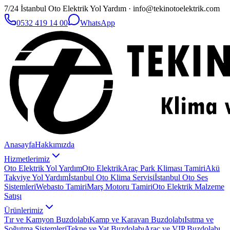
7/24 İstanbul Oto Elektrik Yol Yardım · info@tekinotoelektrik.com
0532 419 14 00
WhatsApp
Anasayfa
Hakkımızda
Hizmetlerimiz
Oto Elektrik Yol Yardım
Oto Elektrik
Araç Park Kliması Tamiri
Akü
Takviye Yol Yardım
İstanbul Oto Klima Servisi
İstanbul Oto Ses
Sistemleri
Webasto Tamiri
Marş Motoru Tamiri
Oto Elektrik Malzeme
Satışı
Ürünlerimiz
Tır ve Kamyon Buzdolabı
Kamp ve Karavan Buzdolabı
Isıtma ve
Soğutma Sistemleri
Tekne ve Yat Buzdolabı
Araç ve VIP Buzdolabı