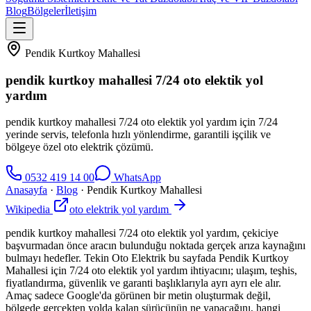
Blog
Bölgeler
İletişim
Pendik Kurtkoy Mahallesi
pendik kurtkoy mahallesi 7/24 oto elektik yol
yardım
pendik kurtkoy mahallesi 7/24 oto elektik yol yardım için 7/24
yerinde servis, telefonla hızlı yönlendirme, garantili işçilik ve
bölgeye özel oto elektrik çözümü.
0532 419 14 00
WhatsApp
Anasayfa
·
Blog
·
Pendik Kurtkoy Mahallesi
Wikipedia
oto elektrik yol yardım
pendik kurtkoy mahallesi 7/24 oto elektik yol yardım, çekiciye
başvurmadan önce aracın bulunduğu noktada gerçek arıza kaynağını
bulmayı hedefler. Tekin Oto Elektrik bu sayfada Pendik Kurtkoy
Mahallesi için 7/24 oto elektik yol yardım ihtiyacını; ulaşım, teşhis,
fiyatlandırma, güvenlik ve garanti başlıklarıyla ayrı ayrı ele alır.
Amaç sadece Google'da görünen bir metin oluşturmak değil,
bölgede gerçekten yolda kalan sürücünün ne yapacağını, hangi