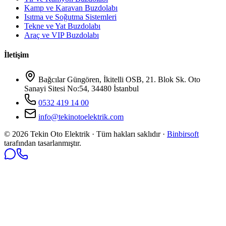
Kamp ve Karavan Buzdolabı
Isıtma ve Soğutma Sistemleri
Tekne ve Yat Buzdolabı
Araç ve VIP Buzdolabı
İletişim
Bağcılar Güngören, İkitelli OSB, 21. Blok Sk. Oto
Sanayi Sitesi No:54, 34480 İstanbul
0532 419 14 00
info@tekinotoelektrik.com
©
2026
Tekin Oto Elektrik · Tüm hakları saklıdır ·
Binbirsoft
tarafından tasarlanmıştır.