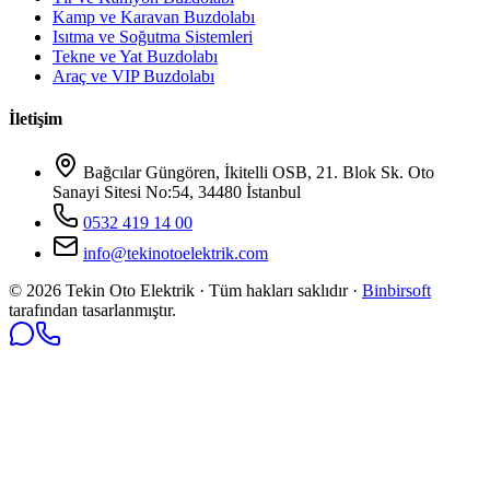
Kamp ve Karavan Buzdolabı
Isıtma ve Soğutma Sistemleri
Tekne ve Yat Buzdolabı
Araç ve VIP Buzdolabı
İletişim
Bağcılar Güngören, İkitelli OSB, 21. Blok Sk. Oto
Sanayi Sitesi No:54, 34480 İstanbul
0532 419 14 00
info@tekinotoelektrik.com
©
2026
Tekin Oto Elektrik · Tüm hakları saklıdır ·
Binbirsoft
tarafından tasarlanmıştır.