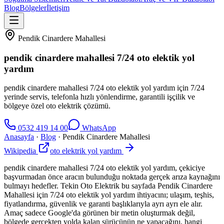
Blog
Bölgeler
İletişim
Pendik Cinardere Mahallesi
pendik cinardere mahallesi 7/24 oto elektik yol
yardım
pendik cinardere mahallesi 7/24 oto elektik yol yardım için 7/24
yerinde servis, telefonla hızlı yönlendirme, garantili işçilik ve
bölgeye özel oto elektrik çözümü.
0532 419 14 00
WhatsApp
Anasayfa
·
Blog
·
Pendik Cinardere Mahallesi
Wikipedia
oto elektrik yol yardım
pendik cinardere mahallesi 7/24 oto elektik yol yardım, çekiciye
başvurmadan önce aracın bulunduğu noktada gerçek arıza kaynağını
bulmayı hedefler. Tekin Oto Elektrik bu sayfada Pendik Cinardere
Mahallesi için 7/24 oto elektik yol yardım ihtiyacını; ulaşım, teşhis,
fiyatlandırma, güvenlik ve garanti başlıklarıyla ayrı ayrı ele alır.
Amaç sadece Google'da görünen bir metin oluşturmak değil,
bölgede gerçekten yolda kalan sürücünün ne yapacağını, hangi