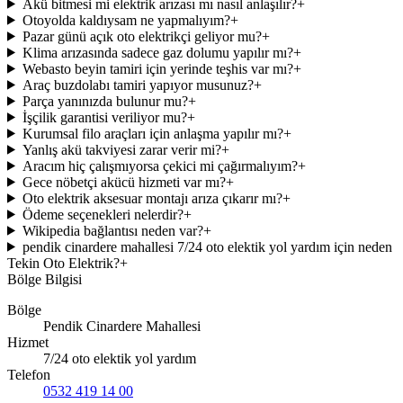
Akü bitmesi mi elektrik arızası mı nasıl anlaşılır?
+
Otoyolda kaldıysam ne yapmalıyım?
+
Pazar günü açık oto elektrikçi geliyor mu?
+
Klima arızasında sadece gaz dolumu yapılır mı?
+
Webasto beyin tamiri için yerinde teşhis var mı?
+
Araç buzdolabı tamiri yapıyor musunuz?
+
Parça yanınızda bulunur mu?
+
İşçilik garantisi veriliyor mu?
+
Kurumsal filo araçları için anlaşma yapılır mı?
+
Yanlış akü takviyesi zarar verir mi?
+
Aracım hiç çalışmıyorsa çekici mi çağırmalıyım?
+
Gece nöbetçi akücü hizmeti var mı?
+
Oto elektrik aksesuar montajı arıza çıkarır mı?
+
Ödeme seçenekleri nelerdir?
+
Wikipedia bağlantısı neden var?
+
pendik cinardere mahallesi 7/24 oto elektik yol yardım için neden
Tekin Oto Elektrik?
+
Bölge Bilgisi
Bölge
Pendik Cinardere Mahallesi
Hizmet
7/24 oto elektik yol yardım
Telefon
0532 419 14 00