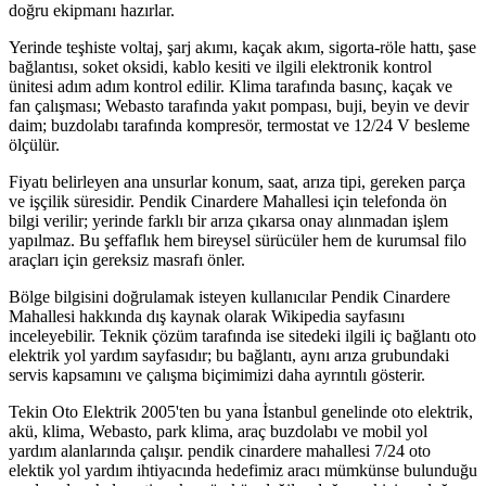
doğru ekipmanı hazırlar.
Yerinde teşhiste voltaj, şarj akımı, kaçak akım, sigorta-röle hattı, şase
bağlantısı, soket oksidi, kablo kesiti ve ilgili elektronik kontrol
ünitesi adım adım kontrol edilir. Klima tarafında basınç, kaçak ve
fan çalışması; Webasto tarafında yakıt pompası, buji, beyin ve devir
daim; buzdolabı tarafında kompresör, termostat ve 12/24 V besleme
ölçülür.
Fiyatı belirleyen ana unsurlar konum, saat, arıza tipi, gereken parça
ve işçilik süresidir. Pendik Cinardere Mahallesi için telefonda ön
bilgi verilir; yerinde farklı bir arıza çıkarsa onay alınmadan işlem
yapılmaz. Bu şeffaflık hem bireysel sürücüler hem de kurumsal filo
araçları için gereksiz masrafı önler.
Bölge bilgisini doğrulamak isteyen kullanıcılar Pendik Cinardere
Mahallesi hakkında dış kaynak olarak Wikipedia sayfasını
inceleyebilir. Teknik çözüm tarafında ise sitedeki ilgili iç bağlantı oto
elektrik yol yardım sayfasıdır; bu bağlantı, aynı arıza grubundaki
servis kapsamını ve çalışma biçimimizi daha ayrıntılı gösterir.
Tekin Oto Elektrik 2005'ten bu yana İstanbul genelinde oto elektrik,
akü, klima, Webasto, park klima, araç buzdolabı ve mobil yol
yardım alanlarında çalışır. pendik cinardere mahallesi 7/24 oto
elektik yol yardım ihtiyacında hedefimiz aracı mümkünse bulunduğu