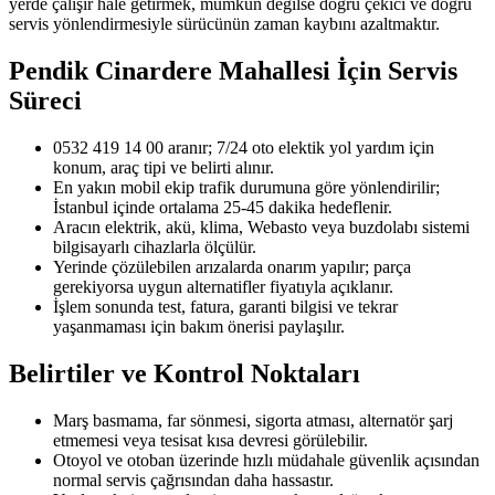
yerde çalışır hale getirmek, mümkün değilse doğru çekici ve doğru
servis yönlendirmesiyle sürücünün zaman kaybını azaltmaktır.
Pendik Cinardere Mahallesi
İçin Servis
Süreci
0532 419 14 00 aranır; 7/24 oto elektik yol yardım için
konum, araç tipi ve belirti alınır.
En yakın mobil ekip trafik durumuna göre yönlendirilir;
İstanbul içinde ortalama 25-45 dakika hedeflenir.
Aracın elektrik, akü, klima, Webasto veya buzdolabı sistemi
bilgisayarlı cihazlarla ölçülür.
Yerinde çözülebilen arızalarda onarım yapılır; parça
gerekiyorsa uygun alternatifler fiyatıyla açıklanır.
İşlem sonunda test, fatura, garanti bilgisi ve tekrar
yaşanmaması için bakım önerisi paylaşılır.
Belirtiler ve Kontrol Noktaları
Marş basmama, far sönmesi, sigorta atması, alternatör şarj
etmemesi veya tesisat kısa devresi görülebilir.
Otoyol ve otoban üzerinde hızlı müdahale güvenlik açısından
normal servis çağrısından daha hassastır.