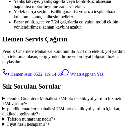
Yanlış takviye, yanlış sigorta veya kontrolsüz aksesuar
bağlantısı motor beynine zarar verebilir.
Yedek parça seçimi, işçilik garantisi ve arıza tespit cihazı
kullanımı sonuç kalitesini belirler.
Pazar günü, gece ve 7/24 çağrılarda en yakın mobil ekibin
yönlendirilmesi zaman kaybını azaltır.
Hemen Servis Çağırın
Pendik Cinardere Mahallesi
konumunda
7/24 oto elektik yol yardım
için telefonla ulaşın; ekip yönlendirme ve ön fiyat bilgisini hızlıca
paylaşalım.
Hemen Ara:
0532 419 14 00
WhatsApp'tan Yaz
Sık Sorulan Sorular
Pendik Cinardere Mahallesi 7/24 oto elektik yol yardım hizmeti
7/24 var mı?
+
pendik cinardere mahallesi 7/24 oto elektik yol yardım için kaç
dakikada gelirsiniz?
+
Telefon numaranız nedir?
+
Fiyat nasıl hesaplanır?
+