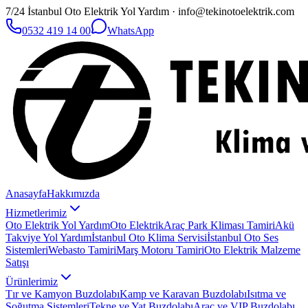
7/24 İstanbul Oto Elektrik Yol Yardım · info@tekinotoelektrik.com
0532 419 14 00
WhatsApp
Anasayfa
Hakkımızda
Hizmetlerimiz
Oto Elektrik Yol Yardım
Oto Elektrik
Araç Park Kliması Tamiri
Akü
Takviye Yol Yardım
İstanbul Oto Klima Servisi
İstanbul Oto Ses
Sistemleri
Webasto Tamiri
Marş Motoru Tamiri
Oto Elektrik Malzeme
Satışı
Ürünlerimiz
Tır ve Kamyon Buzdolabı
Kamp ve Karavan Buzdolabı
Isıtma ve
Soğutma Sistemleri
Tekne ve Yat Buzdolabı
Araç ve VIP Buzdolabı