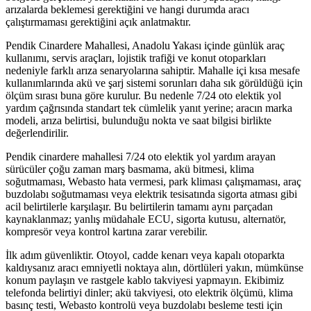
arızalarda beklemesi gerektiğini ve hangi durumda aracı
çalıştırmaması gerektiğini açık anlatmaktır.
Pendik Cinardere Mahallesi, Anadolu Yakası içinde günlük araç
kullanımı, servis araçları, lojistik trafiği ve konut otoparkları
nedeniyle farklı arıza senaryolarına sahiptir. Mahalle içi kısa mesafe
kullanımlarında akü ve şarj sistemi sorunları daha sık görüldüğü için
ölçüm sırası buna göre kurulur. Bu nedenle 7/24 oto elektik yol
yardım çağrısında standart tek cümlelik yanıt yerine; aracın marka
modeli, arıza belirtisi, bulunduğu nokta ve saat bilgisi birlikte
değerlendirilir.
Pendik cinardere mahallesi 7/24 oto elektik yol yardım arayan
sürücüler çoğu zaman marş basmama, akü bitmesi, klima
soğutmaması, Webasto hata vermesi, park kliması çalışmaması, araç
buzdolabı soğutmaması veya elektrik tesisatında sigorta atması gibi
acil belirtilerle karşılaşır. Bu belirtilerin tamamı aynı parçadan
kaynaklanmaz; yanlış müdahale ECU, sigorta kutusu, alternatör,
kompresör veya kontrol kartına zarar verebilir.
İlk adım güvenliktir. Otoyol, cadde kenarı veya kapalı otoparkta
kaldıysanız aracı emniyetli noktaya alın, dörtlüleri yakın, mümkünse
konum paylaşın ve rastgele kablo takviyesi yapmayın. Ekibimiz
telefonda belirtiyi dinler; akü takviyesi, oto elektrik ölçümü, klima
basınç testi, Webasto kontrolü veya buzdolabı besleme testi için