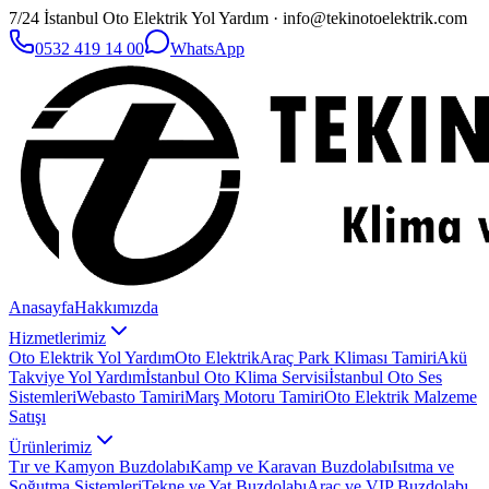
7/24 İstanbul Oto Elektrik Yol Yardım · info@tekinotoelektrik.com
0532 419 14 00
WhatsApp
Anasayfa
Hakkımızda
Hizmetlerimiz
Oto Elektrik Yol Yardım
Oto Elektrik
Araç Park Kliması Tamiri
Akü
Takviye Yol Yardım
İstanbul Oto Klima Servisi
İstanbul Oto Ses
Sistemleri
Webasto Tamiri
Marş Motoru Tamiri
Oto Elektrik Malzeme
Satışı
Ürünlerimiz
Tır ve Kamyon Buzdolabı
Kamp ve Karavan Buzdolabı
Isıtma ve
Soğutma Sistemleri
Tekne ve Yat Buzdolabı
Araç ve VIP Buzdolabı