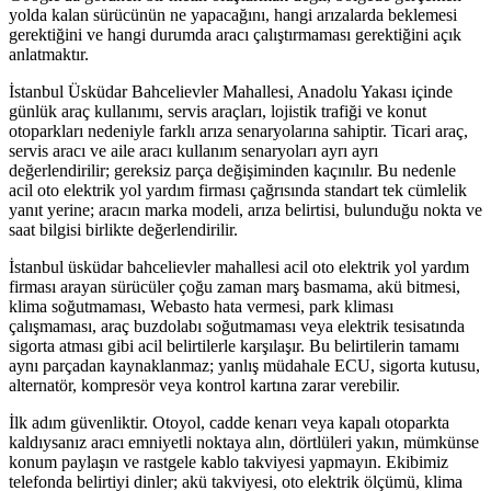
yolda kalan sürücünün ne yapacağını, hangi arızalarda beklemesi
gerektiğini ve hangi durumda aracı çalıştırmaması gerektiğini açık
anlatmaktır.
İstanbul Üsküdar Bahcelievler Mahallesi, Anadolu Yakası içinde
günlük araç kullanımı, servis araçları, lojistik trafiği ve konut
otoparkları nedeniyle farklı arıza senaryolarına sahiptir. Ticari araç,
servis aracı ve aile aracı kullanım senaryoları ayrı ayrı
değerlendirilir; gereksiz parça değişiminden kaçınılır. Bu nedenle
acil oto elektrik yol yardım firması çağrısında standart tek cümlelik
yanıt yerine; aracın marka modeli, arıza belirtisi, bulunduğu nokta ve
saat bilgisi birlikte değerlendirilir.
İstanbul üsküdar bahcelievler mahallesi acil oto elektrik yol yardım
firması arayan sürücüler çoğu zaman marş basmama, akü bitmesi,
klima soğutmaması, Webasto hata vermesi, park kliması
çalışmaması, araç buzdolabı soğutmaması veya elektrik tesisatında
sigorta atması gibi acil belirtilerle karşılaşır. Bu belirtilerin tamamı
aynı parçadan kaynaklanmaz; yanlış müdahale ECU, sigorta kutusu,
alternatör, kompresör veya kontrol kartına zarar verebilir.
İlk adım güvenliktir. Otoyol, cadde kenarı veya kapalı otoparkta
kaldıysanız aracı emniyetli noktaya alın, dörtlüleri yakın, mümkünse
konum paylaşın ve rastgele kablo takviyesi yapmayın. Ekibimiz
telefonda belirtiyi dinler; akü takviyesi, oto elektrik ölçümü, klima