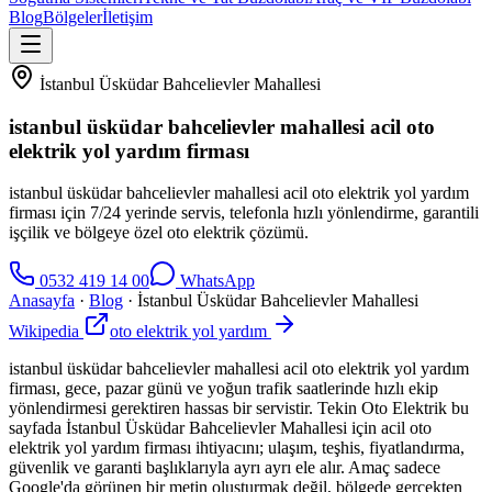
Blog
Bölgeler
İletişim
İstanbul Üsküdar Bahcelievler Mahallesi
istanbul üsküdar bahcelievler mahallesi acil oto
elektrik yol yardım firması
istanbul üsküdar bahcelievler mahallesi acil oto elektrik yol yardım
firması için 7/24 yerinde servis, telefonla hızlı yönlendirme, garantili
işçilik ve bölgeye özel oto elektrik çözümü.
0532 419 14 00
WhatsApp
Anasayfa
·
Blog
·
İstanbul Üsküdar Bahcelievler Mahallesi
Wikipedia
oto elektrik yol yardım
istanbul üsküdar bahcelievler mahallesi acil oto elektrik yol yardım
firması, gece, pazar günü ve yoğun trafik saatlerinde hızlı ekip
yönlendirmesi gerektiren hassas bir servistir. Tekin Oto Elektrik bu
sayfada İstanbul Üsküdar Bahcelievler Mahallesi için acil oto
elektrik yol yardım firması ihtiyacını; ulaşım, teşhis, fiyatlandırma,
güvenlik ve garanti başlıklarıyla ayrı ayrı ele alır. Amaç sadece
Google'da görünen bir metin oluşturmak değil, bölgede gerçekten