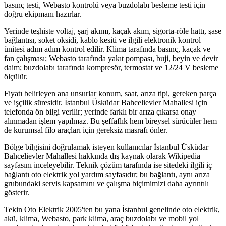
basınç testi, Webasto kontrolü veya buzdolabı besleme testi için
doğru ekipmanı hazırlar.
Yerinde teşhiste voltaj, şarj akımı, kaçak akım, sigorta-röle hattı, şase
bağlantısı, soket oksidi, kablo kesiti ve ilgili elektronik kontrol
ünitesi adım adım kontrol edilir. Klima tarafında basınç, kaçak ve
fan çalışması; Webasto tarafında yakıt pompası, buji, beyin ve devir
daim; buzdolabı tarafında kompresör, termostat ve 12/24 V besleme
ölçülür.
Fiyatı belirleyen ana unsurlar konum, saat, arıza tipi, gereken parça
ve işçilik süresidir. İstanbul Üsküdar Bahcelievler Mahallesi için
telefonda ön bilgi verilir; yerinde farklı bir arıza çıkarsa onay
alınmadan işlem yapılmaz. Bu şeffaflık hem bireysel sürücüler hem
de kurumsal filo araçları için gereksiz masrafı önler.
Bölge bilgisini doğrulamak isteyen kullanıcılar İstanbul Üsküdar
Bahcelievler Mahallesi hakkında dış kaynak olarak Wikipedia
sayfasını inceleyebilir. Teknik çözüm tarafında ise sitedeki ilgili iç
bağlantı oto elektrik yol yardım sayfasıdır; bu bağlantı, aynı arıza
grubundaki servis kapsamını ve çalışma biçimimizi daha ayrıntılı
gösterir.
Tekin Oto Elektrik 2005'ten bu yana İstanbul genelinde oto elektrik,
akü, klima, Webasto, park klima, araç buzdolabı ve mobil yol