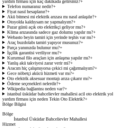
yardım firması için kaç dakikada gelirsiniz?
+
Telefon numaranız nedir?
+
Fiyat nasıl hesaplanır?
+
Akü bitmesi mi elektrik arızası mı nasıl anlaşılır?
+
Otoyolda kaldıysam ne yapmalıyım?
+
Pazar günü açık oto elektrikçi geliyor mu?
+
Klima arızasında sadece gaz dolumu yapılır mı?
+
Webasto beyin tamiri için yerinde teşhis var mı?
+
Araç buzdolabı tamiri yapıyor musunuz?
+
Parça yanınızda bulunur mu?
+
İşçilik garantisi veriliyor mu?
+
Kurumsal filo araçları için anlaşma yapılır mı?
+
Yanlış akü takviyesi zarar verir mi?
+
Aracım hiç çalışmıyorsa çekici mi çağırmalıyım?
+
Gece nöbetçi akücü hizmeti var mı?
+
Oto elektrik aksesuar montajı arıza çıkarır mı?
+
Ödeme seçenekleri nelerdir?
+
Wikipedia bağlantısı neden var?
+
istanbul üsküdar bahcelievler mahallesi acil oto elektrik yol
yardım firması için neden Tekin Oto Elektrik?
+
Bölge Bilgisi
Bölge
İstanbul Üsküdar Bahcelievler Mahallesi
Hizmet