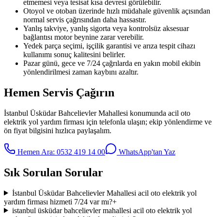
etmemesi veya tesisat kısa devresi görülebilir.
Otoyol ve otoban üzerinde hızlı müdahale güvenlik açısından
normal servis çağrısından daha hassastır.
Yanlış takviye, yanlış sigorta veya kontrolsüz aksesuar
bağlantısı motor beynine zarar verebilir.
Yedek parça seçimi, işçilik garantisi ve arıza tespit cihazı
kullanımı sonuç kalitesini belirler.
Pazar günü, gece ve 7/24 çağrılarda en yakın mobil ekibin
yönlendirilmesi zaman kaybını azaltır.
Hemen Servis Çağırın
İstanbul Üsküdar Bahcelievler Mahallesi
konumunda
acil oto
elektrik yol yardım firması
için telefonla ulaşın; ekip yönlendirme ve
ön fiyat bilgisini hızlıca paylaşalım.
Hemen Ara:
0532 419 14 00
WhatsApp'tan Yaz
Sık Sorulan Sorular
İstanbul Üsküdar Bahcelievler Mahallesi acil oto elektrik yol
yardım firması hizmeti 7/24 var mı?
+
istanbul üsküdar bahcelievler mahallesi acil oto elektrik yol