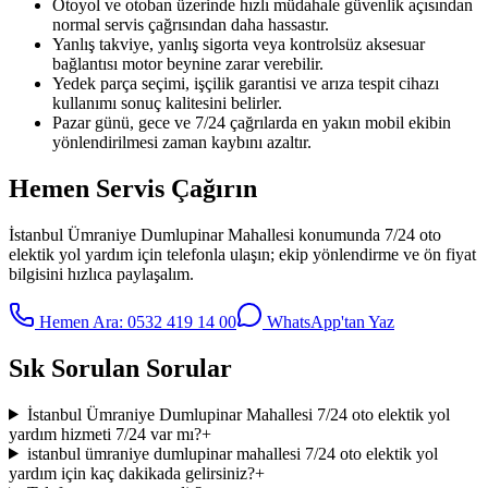
Otoyol ve otoban üzerinde hızlı müdahale güvenlik açısından
normal servis çağrısından daha hassastır.
Yanlış takviye, yanlış sigorta veya kontrolsüz aksesuar
bağlantısı motor beynine zarar verebilir.
Yedek parça seçimi, işçilik garantisi ve arıza tespit cihazı
kullanımı sonuç kalitesini belirler.
Pazar günü, gece ve 7/24 çağrılarda en yakın mobil ekibin
yönlendirilmesi zaman kaybını azaltır.
Hemen Servis Çağırın
İstanbul Ümraniye Dumlupinar Mahallesi
konumunda
7/24 oto
elektik yol yardım
için telefonla ulaşın; ekip yönlendirme ve ön fiyat
bilgisini hızlıca paylaşalım.
Hemen Ara:
0532 419 14 00
WhatsApp'tan Yaz
Sık Sorulan Sorular
İstanbul Ümraniye Dumlupinar Mahallesi 7/24 oto elektik yol
yardım hizmeti 7/24 var mı?
+
istanbul ümraniye dumlupinar mahallesi 7/24 oto elektik yol
yardım için kaç dakikada gelirsiniz?
+