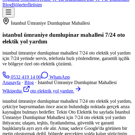
Blog
Bölgeler
İletişim
İstanbul Ümraniye Dumlupinar Mahallesi
istanbul ümraniye dumlupinar mahallesi 7/24 oto
elektik yol yardım
istanbul ümraniye dumlupinar mahallesi 7/24 oto elektik yol yardım
için 7/24 yerinde servis, telefonla hızlı yönlendirme, garantili işçilik
ve bölgeye özel oto elektrik çözümü.
0532 419 14 00
WhatsApp
Anasayfa
·
Blog
·
İstanbul Ümraniye Dumlupinar Mahallesi
Wikipedia
oto elektrik yol yardım
istanbul ümraniye dumlupinar mahallesi 7/24 oto elektik yol yardım,
çekiciye başvurmadan önce aracın bulunduğu noktada gerçek arıza
kaynağını bulmayı hedefler. Tekin Oto Elektrik bu sayfada İstanbul
Ümraniye Dumlupinar Mahallesi için 7/24 oto elektik yol yardım
ihtiyacını; ulaşım, teşhis, fiyatlandırma, güvenlik ve garanti
başlıklarıyla ayrı ayrı ele alır. Amaç sadece Google'da görünen bir
metin oluşturmak değil, bölgede gerçekten yolda kalan sürücünün