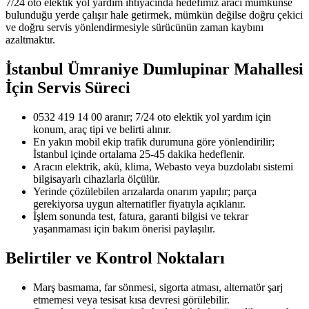
7/24 oto elektik yol yardım ihtiyacında hedefimiz aracı mümkünse
bulunduğu yerde çalışır hale getirmek, mümkün değilse doğru çekici
ve doğru servis yönlendirmesiyle sürücünün zaman kaybını
azaltmaktır.
İstanbul Ümraniye Dumlupinar Mahallesi
İçin Servis Süreci
0532 419 14 00 aranır; 7/24 oto elektik yol yardım için
konum, araç tipi ve belirti alınır.
En yakın mobil ekip trafik durumuna göre yönlendirilir;
İstanbul içinde ortalama 25-45 dakika hedeflenir.
Aracın elektrik, akü, klima, Webasto veya buzdolabı sistemi
bilgisayarlı cihazlarla ölçülür.
Yerinde çözülebilen arızalarda onarım yapılır; parça
gerekiyorsa uygun alternatifler fiyatıyla açıklanır.
İşlem sonunda test, fatura, garanti bilgisi ve tekrar
yaşanmaması için bakım önerisi paylaşılır.
Belirtiler ve Kontrol Noktaları
Marş basmama, far sönmesi, sigorta atması, alternatör şarj
etmemesi veya tesisat kısa devresi görülebilir.