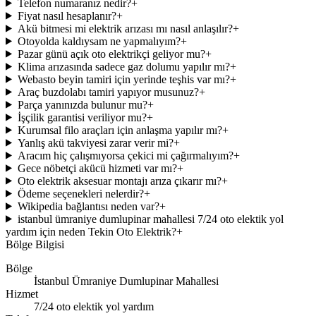
Telefon numaranız nedir?
+
Fiyat nasıl hesaplanır?
+
Akü bitmesi mi elektrik arızası mı nasıl anlaşılır?
+
Otoyolda kaldıysam ne yapmalıyım?
+
Pazar günü açık oto elektrikçi geliyor mu?
+
Klima arızasında sadece gaz dolumu yapılır mı?
+
Webasto beyin tamiri için yerinde teşhis var mı?
+
Araç buzdolabı tamiri yapıyor musunuz?
+
Parça yanınızda bulunur mu?
+
İşçilik garantisi veriliyor mu?
+
Kurumsal filo araçları için anlaşma yapılır mı?
+
Yanlış akü takviyesi zarar verir mi?
+
Aracım hiç çalışmıyorsa çekici mi çağırmalıyım?
+
Gece nöbetçi akücü hizmeti var mı?
+
Oto elektrik aksesuar montajı arıza çıkarır mı?
+
Ödeme seçenekleri nelerdir?
+
Wikipedia bağlantısı neden var?
+
istanbul ümraniye dumlupinar mahallesi 7/24 oto elektik yol
yardım için neden Tekin Oto Elektrik?
+
Bölge Bilgisi
Bölge
İstanbul Ümraniye Dumlupinar Mahallesi
Hizmet
7/24 oto elektik yol yardım