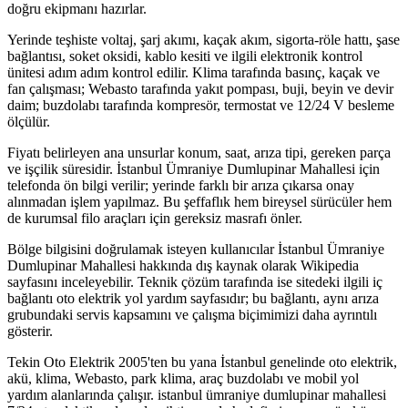
doğru ekipmanı hazırlar.
Yerinde teşhiste voltaj, şarj akımı, kaçak akım, sigorta-röle hattı, şase
bağlantısı, soket oksidi, kablo kesiti ve ilgili elektronik kontrol
ünitesi adım adım kontrol edilir. Klima tarafında basınç, kaçak ve
fan çalışması; Webasto tarafında yakıt pompası, buji, beyin ve devir
daim; buzdolabı tarafında kompresör, termostat ve 12/24 V besleme
ölçülür.
Fiyatı belirleyen ana unsurlar konum, saat, arıza tipi, gereken parça
ve işçilik süresidir. İstanbul Ümraniye Dumlupinar Mahallesi için
telefonda ön bilgi verilir; yerinde farklı bir arıza çıkarsa onay
alınmadan işlem yapılmaz. Bu şeffaflık hem bireysel sürücüler hem
de kurumsal filo araçları için gereksiz masrafı önler.
Bölge bilgisini doğrulamak isteyen kullanıcılar İstanbul Ümraniye
Dumlupinar Mahallesi hakkında dış kaynak olarak Wikipedia
sayfasını inceleyebilir. Teknik çözüm tarafında ise sitedeki ilgili iç
bağlantı oto elektrik yol yardım sayfasıdır; bu bağlantı, aynı arıza
grubundaki servis kapsamını ve çalışma biçimimizi daha ayrıntılı
gösterir.
Tekin Oto Elektrik 2005'ten bu yana İstanbul genelinde oto elektrik,
akü, klima, Webasto, park klima, araç buzdolabı ve mobil yol
yardım alanlarında çalışır. istanbul ümraniye dumlupinar mahallesi