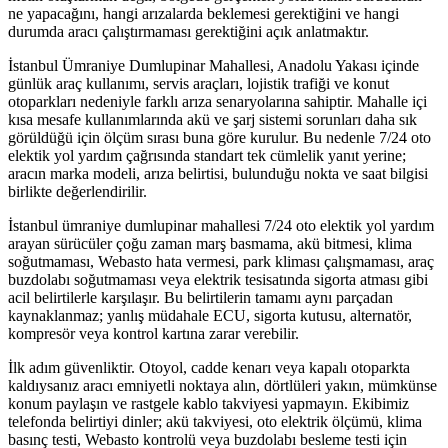
ne yapacağını, hangi arızalarda beklemesi gerektiğini ve hangi
durumda aracı çalıştırmaması gerektiğini açık anlatmaktır.
İstanbul Ümraniye Dumlupinar Mahallesi, Anadolu Yakası içinde
günlük araç kullanımı, servis araçları, lojistik trafiği ve konut
otoparkları nedeniyle farklı arıza senaryolarına sahiptir. Mahalle içi
kısa mesafe kullanımlarında akü ve şarj sistemi sorunları daha sık
görüldüğü için ölçüm sırası buna göre kurulur. Bu nedenle 7/24 oto
elektik yol yardım çağrısında standart tek cümlelik yanıt yerine;
aracın marka modeli, arıza belirtisi, bulunduğu nokta ve saat bilgisi
birlikte değerlendirilir.
İstanbul ümraniye dumlupinar mahallesi 7/24 oto elektik yol yardım
arayan sürücüler çoğu zaman marş basmama, akü bitmesi, klima
soğutmaması, Webasto hata vermesi, park kliması çalışmaması, araç
buzdolabı soğutmaması veya elektrik tesisatında sigorta atması gibi
acil belirtilerle karşılaşır. Bu belirtilerin tamamı aynı parçadan
kaynaklanmaz; yanlış müdahale ECU, sigorta kutusu, alternatör,
kompresör veya kontrol kartına zarar verebilir.
İlk adım güvenliktir. Otoyol, cadde kenarı veya kapalı otoparkta
kaldıysanız aracı emniyetli noktaya alın, dörtlüleri yakın, mümkünse
konum paylaşın ve rastgele kablo takviyesi yapmayın. Ekibimiz
telefonda belirtiyi dinler; akü takviyesi, oto elektrik ölçümü, klima
basınç testi, Webasto kontrolü veya buzdolabı besleme testi için