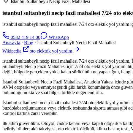
İstanbul Sultanbeyli Necip Fazil Mahallesi
istanbul sultanbeyli necip fazil mahallesi 7/24 oto ele
istanbul sultanbeyli necip fazil mahallesi 7/24 oto elektik yol yardım i
0532 419 14 00
WhatsApp
Anasayfa
·
Blog
·
İstanbul Sultanbeyli Necip Fazil Mahallesi
Wikipedia
oto elektrik yol yardım
istanbul sultanbeyli necip fazil mahallesi 7/24 oto elektik yol yardım
Sultanbeyli Necip Fazil Mahallesi için 7/24 oto elektik yol yardım ihti
değil, bölgede gerçekten yolda kalan sürücünün ne yapacağını, hangi a
İstanbul Sultanbeyli Necip Fazil Mahallesi, Anadolu Yakası içinde günlük
AVM otoparkı veya emniyet şeridi gibi farklı konumlarda önce güvenlik 
bulunduğu nokta ve saat bilgisi birlikte değerlendirilir.
İstanbul sultanbeyli necip fazil mahallesi 7/24 oto elektik yol yard
buzdolabı soğutmaması veya elektrik tesisatında sigorta atması gibi ac
kontrol kartına zarar verebilir.
İlk adım güvenliktir. Otoyol, cadde kenarı veya kapalı otoparkta kald
belirtiyi dinler; akü takviyesi, oto elektrik ölçümü, klima basınç test