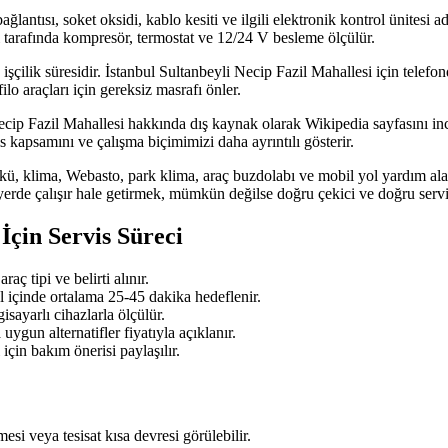
 bağlantısı, soket oksidi, kablo kesiti ve ilgili elektronik kontrol ünitesi
 tarafında kompresör, termostat ve 12/24 V besleme ölçülür.
işçilik süresidir. İstanbul Sultanbeyli Necip Fazil Mahallesi için telefon
o araçları için gereksiz masrafı önler.
cip Fazil Mahallesi hakkında dış kaynak olarak Wikipedia sayfasını incel
s kapsamını ve çalışma biçimimizi daha ayrıntılı gösterir.
kü, klima, Webasto, park klima, araç buzdolabı ve mobil yol yardım alanla
erde çalışır hale getirmek, mümkün değilse doğru çekici ve doğru serv
İçin Servis Süreci
ç tipi ve belirti alınır.
l içinde ortalama 25-45 dakika hedeflenir.
sayarlı cihazlarla ölçülür.
ygun alternatifler fiyatıyla açıklanır.
için bakım önerisi paylaşılır.
si veya tesisat kısa devresi görülebilir.