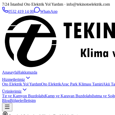
7/24 İstanbul Oto Elektrik Yol Yardım · info@tekinotoelektrik.com
0532 419 14 00
WhatsApp
Anasayfa
Hakkımızda
Hizmetlerimiz
Oto Elektrik Yol Yardım
Oto Elektrik
Araç Park Kliması Tamiri
Akü Ta
Ürünlerimiz
Tır ve Kamyon Buzdolabı
Kamp ve Karavan Buzdolabı
Isıtma ve Soğ
Blog
Bölgeler
İletişim