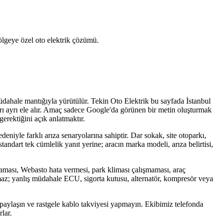
 bölgeye özel oto elektrik çözümü.
müdahale mantığıyla yürütülür. Tekin Oto Elektrik bu sayfada İstanbul
ayrı ayrı ele alır. Amaç sadece Google'da görünen bir metin oluşturmak
erektiğini açık anlatmaktır.
deniyle farklı arıza senaryolarına sahiptir. Dar sokak, site otoparkı,
ndart tek cümlelik yanıt yerine; aracın marka modeli, arıza belirtisi,
aması, Webasto hata vermesi, park kliması çalışmaması, araç
anmaz; yanlış müdahale ECU, sigorta kutusu, alternatör, kompresör veya
 paylaşın ve rastgele kablo takviyesi yapmayın. Ekibimiz telefonda
lar.