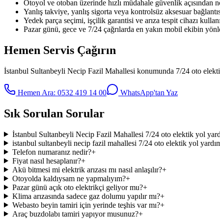
Otoyol ve otoban üzerinde hızlı müdahale güvenlik açısından no
Yanlış takviye, yanlış sigorta veya kontrolsüz aksesuar bağlantıs
Yedek parça seçimi, işçilik garantisi ve arıza tespit cihazı kullanı
Pazar günü, gece ve 7/24 çağrılarda en yakın mobil ekibin yönle
Hemen Servis Çağırın
İstanbul Sultanbeyli Necip Fazil Mahallesi
konumunda
7/24 oto elekt
Hemen Ara:
0532 419 14 00
WhatsApp'tan Yaz
Sık Sorulan Sorular
İstanbul Sultanbeyli Necip Fazil Mahallesi 7/24 oto elektik yol yar
istanbul sultanbeyli necip fazil mahallesi 7/24 oto elektik yol yardı
Telefon numaranız nedir?
+
Fiyat nasıl hesaplanır?
+
Akü bitmesi mi elektrik arızası mı nasıl anlaşılır?
+
Otoyolda kaldıysam ne yapmalıyım?
+
Pazar günü açık oto elektrikçi geliyor mu?
+
Klima arızasında sadece gaz dolumu yapılır mı?
+
Webasto beyin tamiri için yerinde teşhis var mı?
+
Araç buzdolabı tamiri yapıyor musunuz?
+