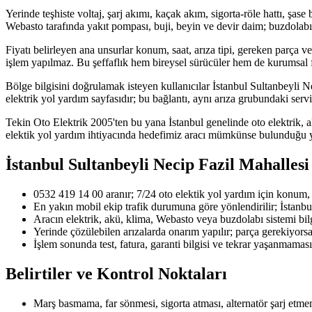
Yerinde teşhiste voltaj, şarj akımı, kaçak akım, sigorta-röle hattı, şase
Webasto tarafında yakıt pompası, buji, beyin ve devir daim; buzdolabı
Fiyatı belirleyen ana unsurlar konum, saat, arıza tipi, gereken parça ve 
işlem yapılmaz. Bu şeffaflık hem bireysel sürücüler hem de kurumsal fil
Bölge bilgisini doğrulamak isteyen kullanıcılar İstanbul Sultanbeyli Ne
elektrik yol yardım sayfasıdır; bu bağlantı, aynı arıza grubundaki servi
Tekin Oto Elektrik 2005'ten bu yana İstanbul genelinde oto elektrik, a
elektik yol yardım ihtiyacında hedefimiz aracı mümkünse bulunduğu y
İstanbul Sultanbeyli Necip Fazil Mahallesi
0532 419 14 00 aranır; 7/24 oto elektik yol yardım için konum, ara
En yakın mobil ekip trafik durumuna göre yönlendirilir; İstanbu
Aracın elektrik, akü, klima, Webasto veya buzdolabı sistemi bilgi
Yerinde çözülebilen arızalarda onarım yapılır; parça gerekiyorsa u
İşlem sonunda test, fatura, garanti bilgisi ve tekrar yaşanmaması 
Belirtiler ve Kontrol Noktaları
Marş basmama, far sönmesi, sigorta atması, alternatör şarj etmeme