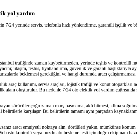
ktik yol yardım
çin 7/24 yerinde servis, telefonla hızlı yönlendirme, garantili işçilik ve
, İstanbul trafiğinde zaman kaybettirmeden, yerinde teşhis ve kontrollü 
yacını; ulaşım, teşhis, fiyatlandırma, güvenlik ve garanti başlıklarıyla 
rızalarda beklemesi gerektiğini ve hangi durumda aracı çalıştırmaması g
 araç kullanımı, servis araçları, lojistik trafiği ve konut otoparkları ne
alanı oluşturulur. Bu nedenle 7/24 oto elektik yol yardım çağrısında sta
ım arayan sürücüler çoğu zaman marş basmama, akü bitmesi, klima soğutm
il belirtilerle karşılaşır. Bu belirtilerin tamamı aynı parçadan kaynakl
ıysanız aracı emniyetli noktaya alın, dörtlüleri yakın, mümkünse konum
i, Webasto kontrolü veya buzdolabı besleme testi için doğru ekipmanı hazır