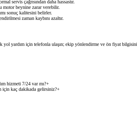
rmal servis çağrısından daha hassastır.
ı motor beynine zarar verebilir.
mı sonuç kalitesini belirler.
ndirilmesi zaman kaybını azaltır.
ik yol yardım
için telefonla ulaşın; ekip yönlendirme ve ön fiyat bilgisin
dım hizmeti 7/24 var mı?
+
m için kaç dakikada gelirsiniz?
+