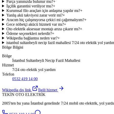
Parça yanınızda bulunur mu?
+
İşçilik garantisi veriliyor mu?
+
Kurumsal filo araçları için anlaşma yapılır mı?
+
Yanlış akü takviyesi zarar verir mi?
+
Aracım hiç çalışmıyorsa çekici mi çağırmalıyım?
+
Gece nöbetçi akücü hizmeti var mı?
+
Oto elektrik aksesuar montajı arıza çıkarır mı?
+
Ödeme seçenekleri nelerdir?
+
Wikipedia bağlantısı neden var?
+
istanbul sultanbeyli necip fazil mahallesi 7/24 oto elektik yol yard
Bölge Bilgisi
Bölge
İstanbul Sultanbeyli Necip Fazil Mahallesi
Hizmet
7/24 oto elektik yol yardım
Telefon
0532 419 14 00
Wikipedia dış link
İlgili hizmet
TEKİN OTO ELEKTRİK
2005'ten bu yana İstanbul genelinde 7/24 mobil oto elektrik, yol yardı