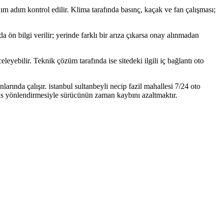
 adım adım kontrol edilir. Klima tarafında basınç, kaçak ve fan çalışması;
da ön bilgi verilir; yerinde farklı bir arıza çıkarsa onay alınmadan
eyebilir. Teknik çözüm tarafında ise sitedeki ilgili iç bağlantı oto
rında çalışır. istanbul sultanbeyli necip fazil mahallesi 7/24 oto
is yönlendirmesiyle sürücünün zaman kaybını azaltmaktır.