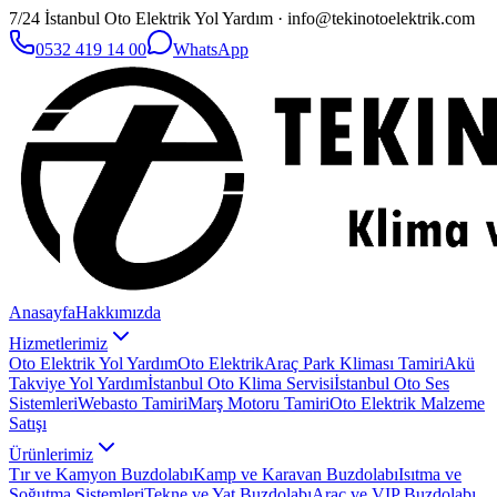
7/24 İstanbul Oto Elektrik Yol Yardım · info@tekinotoelektrik.com
0532 419 14 00
WhatsApp
Anasayfa
Hakkımızda
Hizmetlerimiz
Oto Elektrik Yol Yardım
Oto Elektrik
Araç Park Kliması Tamiri
Akü
Takviye Yol Yardım
İstanbul Oto Klima Servisi
İstanbul Oto Ses
Sistemleri
Webasto Tamiri
Marş Motoru Tamiri
Oto Elektrik Malzeme
Satışı
Ürünlerimiz
Tır ve Kamyon Buzdolabı
Kamp ve Karavan Buzdolabı
Isıtma ve
Soğutma Sistemleri
Tekne ve Yat Buzdolabı
Araç ve VIP Buzdolabı