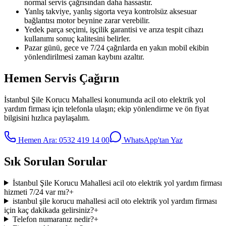
normal servis çağrısından daha hassastır.
Yanlış takviye, yanlış sigorta veya kontrolsüz aksesuar
bağlantısı motor beynine zarar verebilir.
Yedek parça seçimi, işçilik garantisi ve arıza tespit cihazı
kullanımı sonuç kalitesini belirler.
Pazar günü, gece ve 7/24 çağrılarda en yakın mobil ekibin
yönlendirilmesi zaman kaybını azaltır.
Hemen Servis Çağırın
İstanbul Şile Korucu Mahallesi
konumunda
acil oto elektrik yol
yardım firması
için telefonla ulaşın; ekip yönlendirme ve ön fiyat
bilgisini hızlıca paylaşalım.
Hemen Ara:
0532 419 14 00
WhatsApp'tan Yaz
Sık Sorulan Sorular
İstanbul Şile Korucu Mahallesi acil oto elektrik yol yardım firması
hizmeti 7/24 var mı?
+
istanbul şile korucu mahallesi acil oto elektrik yol yardım firması
için kaç dakikada gelirsiniz?
+
Telefon numaranız nedir?
+