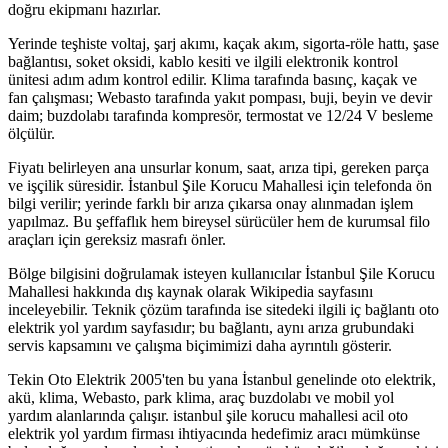
doğru ekipmanı hazırlar.
Yerinde teşhiste voltaj, şarj akımı, kaçak akım, sigorta-röle hattı, şase
bağlantısı, soket oksidi, kablo kesiti ve ilgili elektronik kontrol
ünitesi adım adım kontrol edilir. Klima tarafında basınç, kaçak ve
fan çalışması; Webasto tarafında yakıt pompası, buji, beyin ve devir
daim; buzdolabı tarafında kompresör, termostat ve 12/24 V besleme
ölçülür.
Fiyatı belirleyen ana unsurlar konum, saat, arıza tipi, gereken parça
ve işçilik süresidir. İstanbul Şile Korucu Mahallesi için telefonda ön
bilgi verilir; yerinde farklı bir arıza çıkarsa onay alınmadan işlem
yapılmaz. Bu şeffaflık hem bireysel sürücüler hem de kurumsal filo
araçları için gereksiz masrafı önler.
Bölge bilgisini doğrulamak isteyen kullanıcılar İstanbul Şile Korucu
Mahallesi hakkında dış kaynak olarak Wikipedia sayfasını
inceleyebilir. Teknik çözüm tarafında ise sitedeki ilgili iç bağlantı oto
elektrik yol yardım sayfasıdır; bu bağlantı, aynı arıza grubundaki
servis kapsamını ve çalışma biçimimizi daha ayrıntılı gösterir.
Tekin Oto Elektrik 2005'ten bu yana İstanbul genelinde oto elektrik,
akü, klima, Webasto, park klima, araç buzdolabı ve mobil yol
yardım alanlarında çalışır. istanbul şile korucu mahallesi acil oto
elektrik yol yardım firması ihtiyacında hedefimiz aracı mümkünse