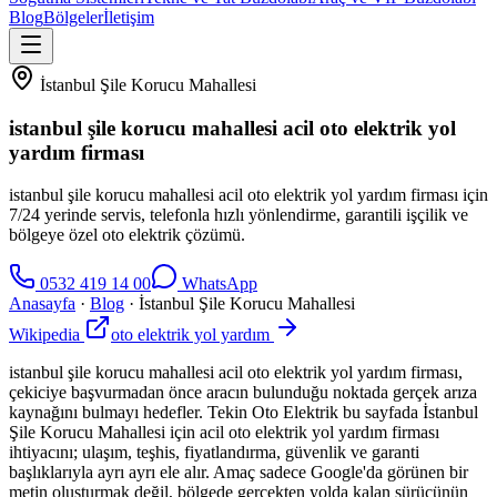
Blog
Bölgeler
İletişim
İstanbul Şile Korucu Mahallesi
istanbul şile korucu mahallesi acil oto elektrik yol
yardım firması
istanbul şile korucu mahallesi acil oto elektrik yol yardım firması için
7/24 yerinde servis, telefonla hızlı yönlendirme, garantili işçilik ve
bölgeye özel oto elektrik çözümü.
0532 419 14 00
WhatsApp
Anasayfa
·
Blog
·
İstanbul Şile Korucu Mahallesi
Wikipedia
oto elektrik yol yardım
istanbul şile korucu mahallesi acil oto elektrik yol yardım firması,
çekiciye başvurmadan önce aracın bulunduğu noktada gerçek arıza
kaynağını bulmayı hedefler. Tekin Oto Elektrik bu sayfada İstanbul
Şile Korucu Mahallesi için acil oto elektrik yol yardım firması
ihtiyacını; ulaşım, teşhis, fiyatlandırma, güvenlik ve garanti
başlıklarıyla ayrı ayrı ele alır. Amaç sadece Google'da görünen bir
metin oluşturmak değil, bölgede gerçekten yolda kalan sürücünün