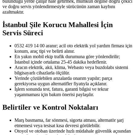
bulunduğu yerde çalışır hale getirmek, mümkün değilse doğru çekici
ve doğru servis yönlendirmesiyle sürücünün zaman kaybını
azaltmaktır.
İstanbul Şile Korucu Mahallesi
İçin
Servis Süreci
0532 419 14 00 aranır; acil oto elektrik yol yardım firması için
konum, araç tipi ve belirti alınır.
En yakın mobil ekip trafik durumuna göre yönlendirilir;
İstanbul içinde ortalama 25-45 dakika hedeflenir.
Aracın elektrik, akü, klima, Webasto veya buzdolabı sistemi
bilgisayarlı cihazlarla ölçülür.
Yerinde çözülebilen arızalarda onarım yapılır; parça
gerekiyorsa uygun alternatifler fiyatıyla açıklanır.
İşlem sonunda test, fatura, garanti bilgisi ve tekrar
yaşanmaması için bakım önerisi paylaşılır.
Belirtiler ve Kontrol Noktaları
Marş basmama, far sönmesi, sigorta atması, alternatör şarj
etmemesi veya tesisat kısa devresi görülebilir.
Otoyol ve otoban üzerinde hızlı müdahale güvenlik açısından