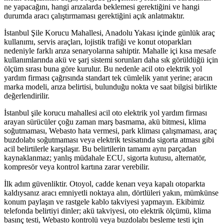
ne yapacağını, hangi arızalarda beklemesi gerektiğini ve hangi
durumda aracı çalıştırmaması gerektiğini açık anlatmaktır.
İstanbul Şile Korucu Mahallesi, Anadolu Yakası içinde günlük araç
kullanımı, servis araçları, lojistik trafiği ve konut otoparkları
nedeniyle farklı arıza senaryolarına sahiptir. Mahalle içi kısa mesafe
kullanımlarında akü ve şarj sistemi sorunları daha sık görüldüğü için
ölçüm sırası buna göre kurulur. Bu nedenle acil oto elektrik yol
yardım firması çağrısında standart tek cümlelik yanıt yerine; aracın
marka modeli, arıza belirtisi, bulunduğu nokta ve saat bilgisi birlikte
değerlendirilir.
İstanbul şile korucu mahallesi acil oto elektrik yol yardım firması
arayan sürücüler çoğu zaman marş basmama, akü bitmesi, klima
soğutmaması, Webasto hata vermesi, park kliması çalışmaması, araç
buzdolabı soğutmaması veya elektrik tesisatında sigorta atması gibi
acil belirtilerle karşılaşır. Bu belirtilerin tamamı aynı parçadan
kaynaklanmaz; yanlış müdahale ECU, sigorta kutusu, alternatör,
kompresör veya kontrol kartına zarar verebilir.
İlk adım güvenliktir. Otoyol, cadde kenarı veya kapalı otoparkta
kaldıysanız aracı emniyetli noktaya alın, dörtlüleri yakın, mümkünse
konum paylaşın ve rastgele kablo takviyesi yapmayın. Ekibimiz
telefonda belirtiyi dinler; akü takviyesi, oto elektrik ölçümü, klima
basınç testi, Webasto kontrolü veya buzdolabı besleme testi için