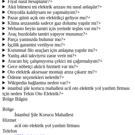
Fiyat nasıl hesaplanır?
+
Akü bitmesi mi elektrik arızası mı nasıl anlaşılır?
+
Otoyolda kaldıysam ne yapmalıyım?
+
Pazar günü açık oto elektrikçi geliyor mu?
+
Klima arızasında sadece gaz dolumu yapılır mı?
+
Webasto beyin tamiri için yerinde teşhis var mı?
+
Araç buzdolabı tamiri yapıyor musunuz?
+
Parça yanınızda bulunur mu?
+
İşçilik garantisi veriliyor mu?
+
Kurumsal filo araçları için anlaşma yapılır mı?
+
Yanlış akü takviyesi zarar verir mi?
+
Aracım hiç çalışmıyorsa çekici mi çağırmalıyım?
+
Gece nöbetçi akücü hizmeti var mı?
+
Oto elektrik aksesuar montajı arıza çıkarır mı?
+
Ödeme seçenekleri nelerdir?
+
Wikipedia bağlantısı neden var?
+
istanbul şile korucu mahallesi acil oto elektrik yol yardım firması
için neden Tekin Oto Elektrik?
+
Bölge Bilgisi
Bölge
İstanbul Şile Korucu Mahallesi
Hizmet
acil oto elektrik yol yardım firması
Telefon