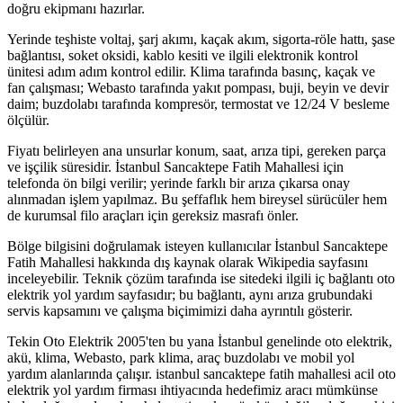
doğru ekipmanı hazırlar.
Yerinde teşhiste voltaj, şarj akımı, kaçak akım, sigorta-röle hattı, şase
bağlantısı, soket oksidi, kablo kesiti ve ilgili elektronik kontrol
ünitesi adım adım kontrol edilir. Klima tarafında basınç, kaçak ve
fan çalışması; Webasto tarafında yakıt pompası, buji, beyin ve devir
daim; buzdolabı tarafında kompresör, termostat ve 12/24 V besleme
ölçülür.
Fiyatı belirleyen ana unsurlar konum, saat, arıza tipi, gereken parça
ve işçilik süresidir. İstanbul Sancaktepe Fatih Mahallesi için
telefonda ön bilgi verilir; yerinde farklı bir arıza çıkarsa onay
alınmadan işlem yapılmaz. Bu şeffaflık hem bireysel sürücüler hem
de kurumsal filo araçları için gereksiz masrafı önler.
Bölge bilgisini doğrulamak isteyen kullanıcılar İstanbul Sancaktepe
Fatih Mahallesi hakkında dış kaynak olarak Wikipedia sayfasını
inceleyebilir. Teknik çözüm tarafında ise sitedeki ilgili iç bağlantı oto
elektrik yol yardım sayfasıdır; bu bağlantı, aynı arıza grubundaki
servis kapsamını ve çalışma biçimimizi daha ayrıntılı gösterir.
Tekin Oto Elektrik 2005'ten bu yana İstanbul genelinde oto elektrik,
akü, klima, Webasto, park klima, araç buzdolabı ve mobil yol
yardım alanlarında çalışır. istanbul sancaktepe fatih mahallesi acil oto
elektrik yol yardım firması ihtiyacında hedefimiz aracı mümkünse