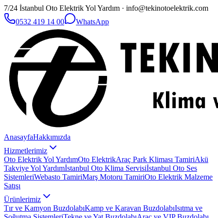
7/24 İstanbul Oto Elektrik Yol Yardım · info@tekinotoelektrik.com
0532 419 14 00
WhatsApp
Anasayfa
Hakkımızda
Hizmetlerimiz
Oto Elektrik Yol Yardım
Oto Elektrik
Araç Park Kliması Tamiri
Akü
Takviye Yol Yardım
İstanbul Oto Klima Servisi
İstanbul Oto Ses
Sistemleri
Webasto Tamiri
Marş Motoru Tamiri
Oto Elektrik Malzeme
Satışı
Ürünlerimiz
Tır ve Kamyon Buzdolabı
Kamp ve Karavan Buzdolabı
Isıtma ve
Soğutma Sistemleri
Tekne ve Yat Buzdolabı
Araç ve VIP Buzdolabı