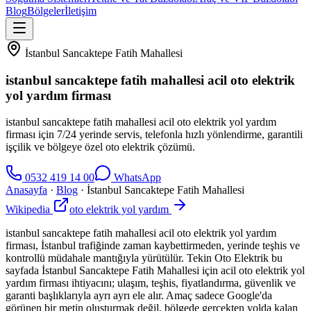
Blog
Bölgeler
İletişim
İstanbul Sancaktepe Fatih Mahallesi
istanbul sancaktepe fatih mahallesi acil oto elektrik
yol yardım firması
istanbul sancaktepe fatih mahallesi acil oto elektrik yol yardım
firması için 7/24 yerinde servis, telefonla hızlı yönlendirme, garantili
işçilik ve bölgeye özel oto elektrik çözümü.
0532 419 14 00
WhatsApp
Anasayfa
·
Blog
·
İstanbul Sancaktepe Fatih Mahallesi
Wikipedia
oto elektrik yol yardım
istanbul sancaktepe fatih mahallesi acil oto elektrik yol yardım
firması, İstanbul trafiğinde zaman kaybettirmeden, yerinde teşhis ve
kontrollü müdahale mantığıyla yürütülür. Tekin Oto Elektrik bu
sayfada İstanbul Sancaktepe Fatih Mahallesi için acil oto elektrik yol
yardım firması ihtiyacını; ulaşım, teşhis, fiyatlandırma, güvenlik ve
garanti başlıklarıyla ayrı ayrı ele alır. Amaç sadece Google'da
görünen bir metin oluşturmak değil, bölgede gerçekten yolda kalan