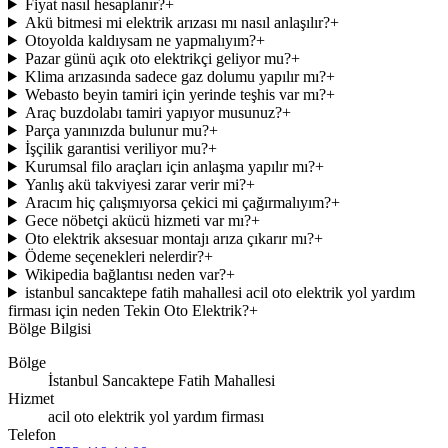
Fiyat nasıl hesaplanır?
+
Akü bitmesi mi elektrik arızası mı nasıl anlaşılır?
+
Otoyolda kaldıysam ne yapmalıyım?
+
Pazar günü açık oto elektrikçi geliyor mu?
+
Klima arızasında sadece gaz dolumu yapılır mı?
+
Webasto beyin tamiri için yerinde teşhis var mı?
+
Araç buzdolabı tamiri yapıyor musunuz?
+
Parça yanınızda bulunur mu?
+
İşçilik garantisi veriliyor mu?
+
Kurumsal filo araçları için anlaşma yapılır mı?
+
Yanlış akü takviyesi zarar verir mi?
+
Aracım hiç çalışmıyorsa çekici mi çağırmalıyım?
+
Gece nöbetçi akücü hizmeti var mı?
+
Oto elektrik aksesuar montajı arıza çıkarır mı?
+
Ödeme seçenekleri nelerdir?
+
Wikipedia bağlantısı neden var?
+
istanbul sancaktepe fatih mahallesi acil oto elektrik yol yardım
firması için neden Tekin Oto Elektrik?
+
Bölge Bilgisi
Bölge
İstanbul Sancaktepe Fatih Mahallesi
Hizmet
acil oto elektrik yol yardım firması
Telefon