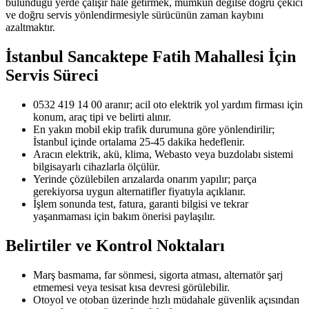
bulunduğu yerde çalışır hale getirmek, mümkün değilse doğru çekici
ve doğru servis yönlendirmesiyle sürücünün zaman kaybını
azaltmaktır.
İstanbul Sancaktepe Fatih Mahallesi
İçin
Servis Süreci
0532 419 14 00 aranır; acil oto elektrik yol yardım firması için
konum, araç tipi ve belirti alınır.
En yakın mobil ekip trafik durumuna göre yönlendirilir;
İstanbul içinde ortalama 25-45 dakika hedeflenir.
Aracın elektrik, akü, klima, Webasto veya buzdolabı sistemi
bilgisayarlı cihazlarla ölçülür.
Yerinde çözülebilen arızalarda onarım yapılır; parça
gerekiyorsa uygun alternatifler fiyatıyla açıklanır.
İşlem sonunda test, fatura, garanti bilgisi ve tekrar
yaşanmaması için bakım önerisi paylaşılır.
Belirtiler ve Kontrol Noktaları
Marş basmama, far sönmesi, sigorta atması, alternatör şarj
etmemesi veya tesisat kısa devresi görülebilir.
Otoyol ve otoban üzerinde hızlı müdahale güvenlik açısından