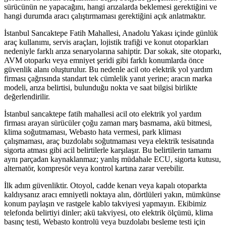
sürücünün ne yapacağını, hangi arızalarda beklemesi gerektiğini ve
hangi durumda aracı çalıştırmaması gerektiğini açık anlatmaktır.
İstanbul Sancaktepe Fatih Mahallesi, Anadolu Yakası içinde günlük
araç kullanımı, servis araçları, lojistik trafiği ve konut otoparkları
nedeniyle farklı arıza senaryolarına sahiptir. Dar sokak, site otoparkı,
AVM otoparkı veya emniyet şeridi gibi farklı konumlarda önce
güvenlik alanı oluşturulur. Bu nedenle acil oto elektrik yol yardım
firması çağrısında standart tek cümlelik yanıt yerine; aracın marka
modeli, arıza belirtisi, bulunduğu nokta ve saat bilgisi birlikte
değerlendirilir.
İstanbul sancaktepe fatih mahallesi acil oto elektrik yol yardım
firması arayan sürücüler çoğu zaman marş basmama, akü bitmesi,
klima soğutmaması, Webasto hata vermesi, park kliması
çalışmaması, araç buzdolabı soğutmaması veya elektrik tesisatında
sigorta atması gibi acil belirtilerle karşılaşır. Bu belirtilerin tamamı
aynı parçadan kaynaklanmaz; yanlış müdahale ECU, sigorta kutusu,
alternatör, kompresör veya kontrol kartına zarar verebilir.
İlk adım güvenliktir. Otoyol, cadde kenarı veya kapalı otoparkta
kaldıysanız aracı emniyetli noktaya alın, dörtlüleri yakın, mümkünse
konum paylaşın ve rastgele kablo takviyesi yapmayın. Ekibimiz
telefonda belirtiyi dinler; akü takviyesi, oto elektrik ölçümü, klima
basınç testi, Webasto kontrolü veya buzdolabı besleme testi için