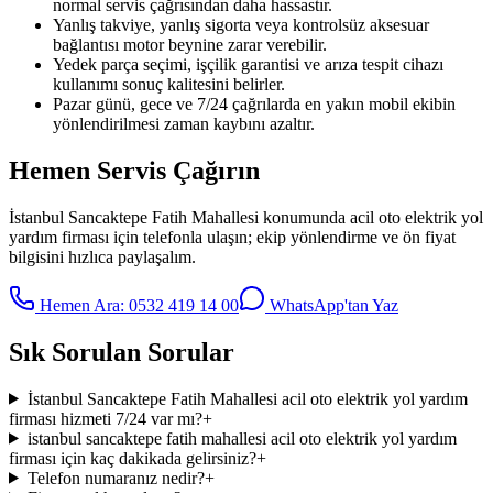
normal servis çağrısından daha hassastır.
Yanlış takviye, yanlış sigorta veya kontrolsüz aksesuar
bağlantısı motor beynine zarar verebilir.
Yedek parça seçimi, işçilik garantisi ve arıza tespit cihazı
kullanımı sonuç kalitesini belirler.
Pazar günü, gece ve 7/24 çağrılarda en yakın mobil ekibin
yönlendirilmesi zaman kaybını azaltır.
Hemen Servis Çağırın
İstanbul Sancaktepe Fatih Mahallesi
konumunda
acil oto elektrik yol
yardım firması
için telefonla ulaşın; ekip yönlendirme ve ön fiyat
bilgisini hızlıca paylaşalım.
Hemen Ara:
0532 419 14 00
WhatsApp'tan Yaz
Sık Sorulan Sorular
İstanbul Sancaktepe Fatih Mahallesi acil oto elektrik yol yardım
firması hizmeti 7/24 var mı?
+
istanbul sancaktepe fatih mahallesi acil oto elektrik yol yardım
firması için kaç dakikada gelirsiniz?
+
Telefon numaranız nedir?
+