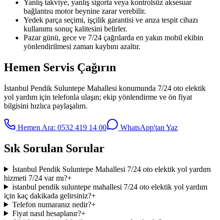
Yanlış takviye, yanlış sigorta veya kontrolsüz aksesuar
bağlantısı motor beynine zarar verebilir.
Yedek parça seçimi, işçilik garantisi ve arıza tespit cihazı
kullanımı sonuç kalitesini belirler.
Pazar günü, gece ve 7/24 çağrılarda en yakın mobil ekibin
yönlendirilmesi zaman kaybını azaltır.
Hemen Servis Çağırın
İstanbul Pendik Suluntepe Mahallesi
konumunda
7/24 oto elektik
yol yardım
için telefonla ulaşın; ekip yönlendirme ve ön fiyat
bilgisini hızlıca paylaşalım.
Hemen Ara:
0532 419 14 00
WhatsApp'tan Yaz
Sık Sorulan Sorular
İstanbul Pendik Suluntepe Mahallesi 7/24 oto elektik yol yardım
hizmeti 7/24 var mı?
+
istanbul pendik suluntepe mahallesi 7/24 oto elektik yol yardım
için kaç dakikada gelirsiniz?
+
Telefon numaranız nedir?
+
Fiyat nasıl hesaplanır?
+