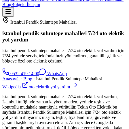
Blog
Bölgeler
İletişim
İstanbul Pendik Suluntepe Mahallesi
istanbul pendik suluntepe mahallesi 7/24 oto elektik
yol yardım
istanbul pendik suluntepe mahallesi 7/24 oto elektik yol yardım için
7/24 yerinde servis, telefonla hızlı yönlendirme, garantili işçilik ve
bölgeye özel oto elektrik çözümü.
0532 419 14 00
WhatsApp
Anasayfa
·
Blog
·
İstanbul Pendik Suluntepe Mahallesi
Wikipedia
oto elektrik yol yardım
istanbul pendik suluntepe mahallesi 7/24 oto elektik yol yardım,
İstanbul trafiğinde zaman kaybettirmeden, yerinde teşhis ve
kontrollü müdahale mantığıyla yürütülür. Tekin Oto Elektrik bu
sayfada İstanbul Pendik Suluntepe Mahallesi için 7/24 oto elektik
yol yardım ihtiyacını; ulaşım, teşhis, fiyatlandırma, güvenlik ve
garanti başlıklarıyla ayrı ayrı ele alır. Amaç sadece Google'da
görünen bir metin oluşturmak değil, bölgede gerçekten yolda kalan