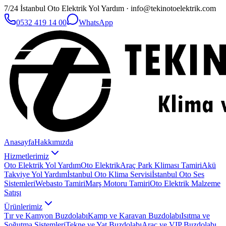
7/24 İstanbul Oto Elektrik Yol Yardım · info@tekinotoelektrik.com
0532 419 14 00
WhatsApp
Anasayfa
Hakkımızda
Hizmetlerimiz
Oto Elektrik Yol Yardım
Oto Elektrik
Araç Park Kliması Tamiri
Akü
Takviye Yol Yardım
İstanbul Oto Klima Servisi
İstanbul Oto Ses
Sistemleri
Webasto Tamiri
Marş Motoru Tamiri
Oto Elektrik Malzeme
Satışı
Ürünlerimiz
Tır ve Kamyon Buzdolabı
Kamp ve Karavan Buzdolabı
Isıtma ve
Soğutma Sistemleri
Tekne ve Yat Buzdolabı
Araç ve VIP Buzdolabı