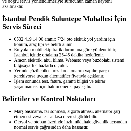
ve doğru servis yönlendirmesiyle sürücünün zaman kaybını
azaltmaktır.
İstanbul Pendik Suluntepe Mahallesi
İçin
Servis Süreci
0532 419 14 00 aranır; 7/24 oto elektik yol yardım için
konum, araç tipi ve belirti alınır.
En yakın mobil ekip trafik durumuna göre yönlendirilir;
İstanbul içinde ortalama 25-45 dakika hedeflenir.
Aracın elektrik, akü, klima, Webasto veya buzdolabı sistemi
bilgisayarlı cihazlarla ölçülür.
Yerinde çözülebilen arızalarda onarım yapılır; parça
gerekiyorsa uygun alternatifler fiyatıyla açıklanır.
İşlem sonunda test, fatura, garanti bilgisi ve tekrar
yaşanmaması için bakım önerisi paylaşılır.
Belirtiler ve Kontrol Noktaları
Marş basmama, far sönmesi, sigorta atması, alternatör şarj
etmemesi veya tesisat kısa devresi görülebilir.
Otoyol ve otoban üzerinde hızlı müdahale güvenlik açısından
normal servis çağrısından daha hassastır.