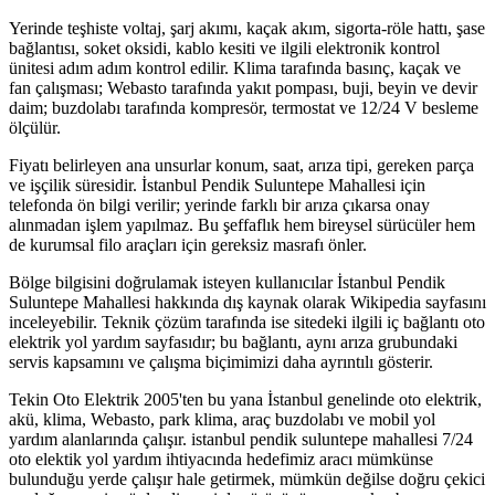
Yerinde teşhiste voltaj, şarj akımı, kaçak akım, sigorta-röle hattı, şase
bağlantısı, soket oksidi, kablo kesiti ve ilgili elektronik kontrol
ünitesi adım adım kontrol edilir. Klima tarafında basınç, kaçak ve
fan çalışması; Webasto tarafında yakıt pompası, buji, beyin ve devir
daim; buzdolabı tarafında kompresör, termostat ve 12/24 V besleme
ölçülür.
Fiyatı belirleyen ana unsurlar konum, saat, arıza tipi, gereken parça
ve işçilik süresidir. İstanbul Pendik Suluntepe Mahallesi için
telefonda ön bilgi verilir; yerinde farklı bir arıza çıkarsa onay
alınmadan işlem yapılmaz. Bu şeffaflık hem bireysel sürücüler hem
de kurumsal filo araçları için gereksiz masrafı önler.
Bölge bilgisini doğrulamak isteyen kullanıcılar İstanbul Pendik
Suluntepe Mahallesi hakkında dış kaynak olarak Wikipedia sayfasını
inceleyebilir. Teknik çözüm tarafında ise sitedeki ilgili iç bağlantı oto
elektrik yol yardım sayfasıdır; bu bağlantı, aynı arıza grubundaki
servis kapsamını ve çalışma biçimimizi daha ayrıntılı gösterir.
Tekin Oto Elektrik 2005'ten bu yana İstanbul genelinde oto elektrik,
akü, klima, Webasto, park klima, araç buzdolabı ve mobil yol
yardım alanlarında çalışır. istanbul pendik suluntepe mahallesi 7/24
oto elektik yol yardım ihtiyacında hedefimiz aracı mümkünse
bulunduğu yerde çalışır hale getirmek, mümkün değilse doğru çekici