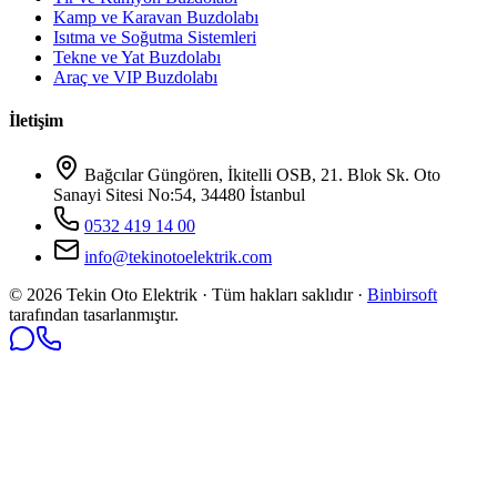
Kamp ve Karavan Buzdolabı
Isıtma ve Soğutma Sistemleri
Tekne ve Yat Buzdolabı
Araç ve VIP Buzdolabı
İletişim
Bağcılar Güngören, İkitelli OSB, 21. Blok Sk. Oto
Sanayi Sitesi No:54, 34480 İstanbul
0532 419 14 00
info@tekinotoelektrik.com
©
2026
Tekin Oto Elektrik · Tüm hakları saklıdır ·
Binbirsoft
tarafından tasarlanmıştır.