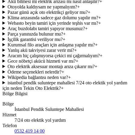
Akü bitmesi mi elektrik arızası mı nasıl anlaşılır?
+
Otoyolda kaldıysam ne yapmalıyım?
+
Pazar günü açık oto elektrikçi geliyor mu?
+
Klima arızasında sadece gaz dolumu yapılır mı?
+
Webasto beyin tamiri için yerinde teşhis var mı?
+
Araç buzdolabı tamiri yapıyor musunuz?
+
Parça yanınızda bulunur mu?
+
İşçilik garantisi veriliyor mu?
+
Kurumsal filo araçları için anlaşma yapılır mı?
+
Yanlış akü takviyesi zarar verir mi?
+
Aracım hiç çalışmıyorsa çekici mi çağırmalıyım?
+
Gece nöbetçi akücü hizmeti var mı?
+
Oto elektrik aksesuar montajı arıza çıkarır mı?
+
Ödeme seçenekleri nelerdir?
+
Wikipedia bağlantısı neden var?
+
istanbul pendik suluntepe mahallesi 7/24 oto elektik yol yardım
için neden Tekin Oto Elektrik?
+
Bölge Bilgisi
Bölge
İstanbul Pendik Suluntepe Mahallesi
Hizmet
7/24 oto elektik yol yardım
Telefon
0532 419 14 00