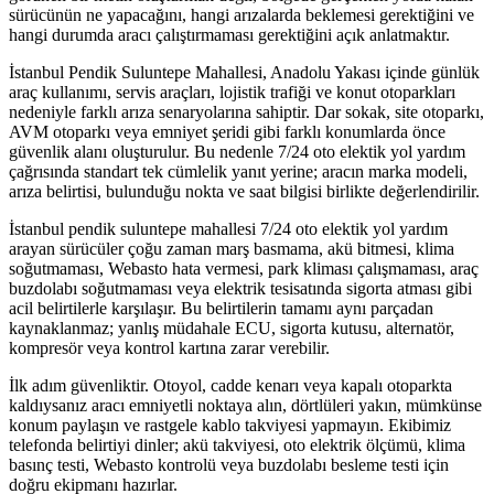
sürücünün ne yapacağını, hangi arızalarda beklemesi gerektiğini ve
hangi durumda aracı çalıştırmaması gerektiğini açık anlatmaktır.
İstanbul Pendik Suluntepe Mahallesi, Anadolu Yakası içinde günlük
araç kullanımı, servis araçları, lojistik trafiği ve konut otoparkları
nedeniyle farklı arıza senaryolarına sahiptir. Dar sokak, site otoparkı,
AVM otoparkı veya emniyet şeridi gibi farklı konumlarda önce
güvenlik alanı oluşturulur. Bu nedenle 7/24 oto elektik yol yardım
çağrısında standart tek cümlelik yanıt yerine; aracın marka modeli,
arıza belirtisi, bulunduğu nokta ve saat bilgisi birlikte değerlendirilir.
İstanbul pendik suluntepe mahallesi 7/24 oto elektik yol yardım
arayan sürücüler çoğu zaman marş basmama, akü bitmesi, klima
soğutmaması, Webasto hata vermesi, park kliması çalışmaması, araç
buzdolabı soğutmaması veya elektrik tesisatında sigorta atması gibi
acil belirtilerle karşılaşır. Bu belirtilerin tamamı aynı parçadan
kaynaklanmaz; yanlış müdahale ECU, sigorta kutusu, alternatör,
kompresör veya kontrol kartına zarar verebilir.
İlk adım güvenliktir. Otoyol, cadde kenarı veya kapalı otoparkta
kaldıysanız aracı emniyetli noktaya alın, dörtlüleri yakın, mümkünse
konum paylaşın ve rastgele kablo takviyesi yapmayın. Ekibimiz
telefonda belirtiyi dinler; akü takviyesi, oto elektrik ölçümü, klima
basınç testi, Webasto kontrolü veya buzdolabı besleme testi için
doğru ekipmanı hazırlar.