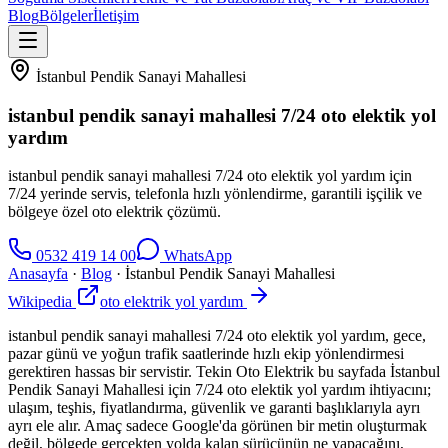
Blog
Bölgeler
İletişim
İstanbul Pendik Sanayi Mahallesi
istanbul pendik sanayi mahallesi 7/24 oto elektik yol
yardım
istanbul pendik sanayi mahallesi 7/24 oto elektik yol yardım için
7/24 yerinde servis, telefonla hızlı yönlendirme, garantili işçilik ve
bölgeye özel oto elektrik çözümü.
0532 419 14 00
WhatsApp
Anasayfa
·
Blog
·
İstanbul Pendik Sanayi Mahallesi
Wikipedia
oto elektrik yol yardım
istanbul pendik sanayi mahallesi 7/24 oto elektik yol yardım, gece,
pazar günü ve yoğun trafik saatlerinde hızlı ekip yönlendirmesi
gerektiren hassas bir servistir. Tekin Oto Elektrik bu sayfada İstanbul
Pendik Sanayi Mahallesi için 7/24 oto elektik yol yardım ihtiyacını;
ulaşım, teşhis, fiyatlandırma, güvenlik ve garanti başlıklarıyla ayrı
ayrı ele alır. Amaç sadece Google'da görünen bir metin oluşturmak
değil, bölgede gerçekten yolda kalan sürücünün ne yapacağını,