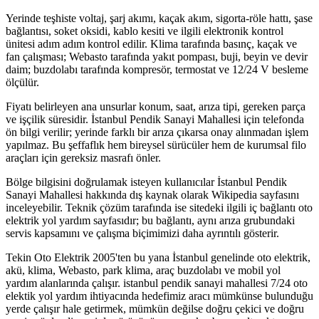
Yerinde teşhiste voltaj, şarj akımı, kaçak akım, sigorta-röle hattı, şase
bağlantısı, soket oksidi, kablo kesiti ve ilgili elektronik kontrol
ünitesi adım adım kontrol edilir. Klima tarafında basınç, kaçak ve
fan çalışması; Webasto tarafında yakıt pompası, buji, beyin ve devir
daim; buzdolabı tarafında kompresör, termostat ve 12/24 V besleme
ölçülür.
Fiyatı belirleyen ana unsurlar konum, saat, arıza tipi, gereken parça
ve işçilik süresidir. İstanbul Pendik Sanayi Mahallesi için telefonda
ön bilgi verilir; yerinde farklı bir arıza çıkarsa onay alınmadan işlem
yapılmaz. Bu şeffaflık hem bireysel sürücüler hem de kurumsal filo
araçları için gereksiz masrafı önler.
Bölge bilgisini doğrulamak isteyen kullanıcılar İstanbul Pendik
Sanayi Mahallesi hakkında dış kaynak olarak Wikipedia sayfasını
inceleyebilir. Teknik çözüm tarafında ise sitedeki ilgili iç bağlantı oto
elektrik yol yardım sayfasıdır; bu bağlantı, aynı arıza grubundaki
servis kapsamını ve çalışma biçimimizi daha ayrıntılı gösterir.
Tekin Oto Elektrik 2005'ten bu yana İstanbul genelinde oto elektrik,
akü, klima, Webasto, park klima, araç buzdolabı ve mobil yol
yardım alanlarında çalışır. istanbul pendik sanayi mahallesi 7/24 oto
elektik yol yardım ihtiyacında hedefimiz aracı mümkünse bulunduğu
yerde çalışır hale getirmek, mümkün değilse doğru çekici ve doğru