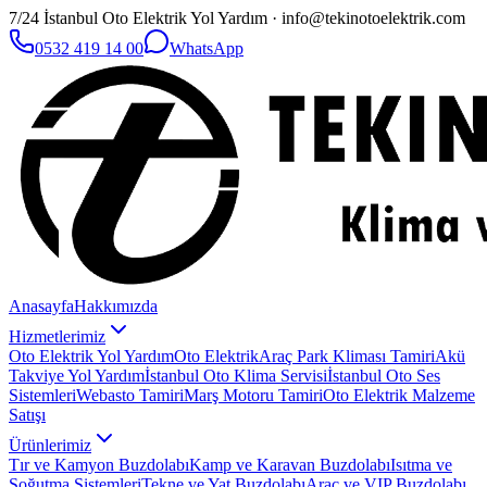
7/24 İstanbul Oto Elektrik Yol Yardım · info@tekinotoelektrik.com
0532 419 14 00
WhatsApp
Anasayfa
Hakkımızda
Hizmetlerimiz
Oto Elektrik Yol Yardım
Oto Elektrik
Araç Park Kliması Tamiri
Akü
Takviye Yol Yardım
İstanbul Oto Klima Servisi
İstanbul Oto Ses
Sistemleri
Webasto Tamiri
Marş Motoru Tamiri
Oto Elektrik Malzeme
Satışı
Ürünlerimiz
Tır ve Kamyon Buzdolabı
Kamp ve Karavan Buzdolabı
Isıtma ve
Soğutma Sistemleri
Tekne ve Yat Buzdolabı
Araç ve VIP Buzdolabı