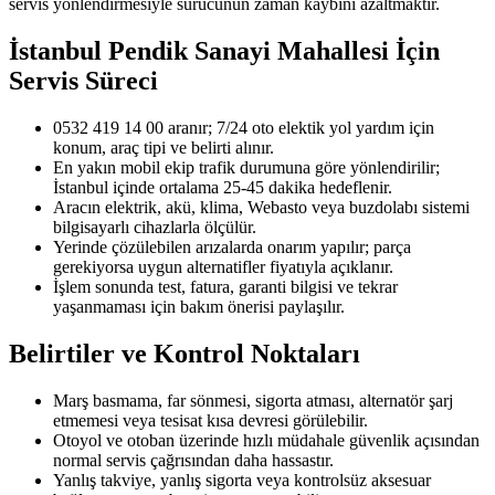
servis yönlendirmesiyle sürücünün zaman kaybını azaltmaktır.
İstanbul Pendik Sanayi Mahallesi
İçin
Servis Süreci
0532 419 14 00 aranır; 7/24 oto elektik yol yardım için
konum, araç tipi ve belirti alınır.
En yakın mobil ekip trafik durumuna göre yönlendirilir;
İstanbul içinde ortalama 25-45 dakika hedeflenir.
Aracın elektrik, akü, klima, Webasto veya buzdolabı sistemi
bilgisayarlı cihazlarla ölçülür.
Yerinde çözülebilen arızalarda onarım yapılır; parça
gerekiyorsa uygun alternatifler fiyatıyla açıklanır.
İşlem sonunda test, fatura, garanti bilgisi ve tekrar
yaşanmaması için bakım önerisi paylaşılır.
Belirtiler ve Kontrol Noktaları
Marş basmama, far sönmesi, sigorta atması, alternatör şarj
etmemesi veya tesisat kısa devresi görülebilir.
Otoyol ve otoban üzerinde hızlı müdahale güvenlik açısından
normal servis çağrısından daha hassastır.
Yanlış takviye, yanlış sigorta veya kontrolsüz aksesuar