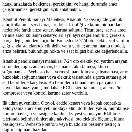
hangi arızalarda beklemesi gerektiğini ve hangi durumda aracı
çalıştırmaması gerektiğini açık anlatmaktır.
İstanbul Pendik Sanayi Mahallesi, Anadolu Yakası içinde günlük
araç kullanımı, servis araçları, lojistik trafiği ve konut otoparkları
nedeniyle farklı arıza senaryolarına sahiptir. Ticari araç, servis aracı
ve aile aracı kullanım senaryoları ayrı ayrı değerlendirilir; gereksiz
parça değişiminden kaçınılır. Bu nedenle 7/24 oto elektik yol yardım
çağrısında standart tek cümlelik yanıt yerine; aracın marka modeli,
arıza belirtisi, bulunduğu nokta ve saat bilgisi birlikte değerlendirilir.
İstanbul pendik sanayi mahallesi 7/24 oto elektik yol yardım arayan
sürücüler çoğu zaman marş basmama, akü bitmesi, klima
soğutmaması, Webasto hata vermesi, park kliması çalışmaması, araç
buzdolabı soğutmaması veya elektrik tesisatında sigorta atması gibi
acil belirtilerle karşılaşır. Bu belirtilerin tamamı aynı parçadan
kaynaklanmaz; yanlış müdahale ECU, sigorta kutusu, alternatör,
kompresör veya kontrol kartına zarar verebilir.
İlk adım güvenliktir. Otoyol, cadde kenarı veya kapalı otoparkta
kaldıysanız aracı emniyetli noktaya alın, dörtlüleri yakın, mümkünse
konum paylaşın ve rastgele kablo takviyesi yapmayın. Ekibimiz
telefonda belirtiyi dinler; akü takviyesi, oto elektrik ölçümü, klima
basınç testi, Webasto kontrolü veya buzdolabı besleme testi için
doğru ekipmanı hazırlar.