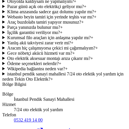
Otoyolda kaldıysam ne yapmalıyım?
+
Pazar günü açık oto elektrikçi geliyor mu?
+
Klima arızasında sadece gaz dolumu yapılır mı?
+
Webasto beyin tamiri için yerinde teşhis var mı?
+
Araç buzdolabı tamiri yapıyor musunuz?
+
Parça yanınızda bulunur mu?
+
İşçilik garantisi veriliyor mu?
+
Kurumsal filo araçları için anlaşma yapılır mı?
+
Yanlış akü takviyesi zarar verir mi?
+
Aracım hiç çalışmıyorsa çekici mi çağırmalıyım?
+
Gece nöbetçi akücü hizmeti var mı?
+
Oto elektrik aksesuar montajı arıza çıkarır mı?
+
Ödeme seçenekleri nelerdir?
+
Wikipedia bağlantısı neden var?
+
istanbul pendik sanayi mahallesi 7/24 oto elektik yol yardım için
neden Tekin Oto Elektrik?
+
Bölge Bilgisi
Bölge
İstanbul Pendik Sanayi Mahallesi
Hizmet
7/24 oto elektik yol yardım
Telefon
0532 419 14 00