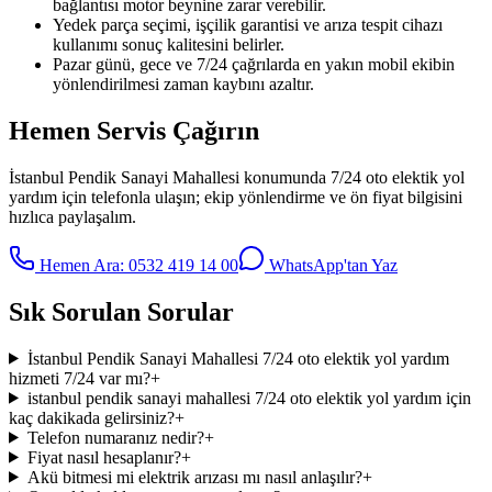
bağlantısı motor beynine zarar verebilir.
Yedek parça seçimi, işçilik garantisi ve arıza tespit cihazı
kullanımı sonuç kalitesini belirler.
Pazar günü, gece ve 7/24 çağrılarda en yakın mobil ekibin
yönlendirilmesi zaman kaybını azaltır.
Hemen Servis Çağırın
İstanbul Pendik Sanayi Mahallesi
konumunda
7/24 oto elektik yol
yardım
için telefonla ulaşın; ekip yönlendirme ve ön fiyat bilgisini
hızlıca paylaşalım.
Hemen Ara:
0532 419 14 00
WhatsApp'tan Yaz
Sık Sorulan Sorular
İstanbul Pendik Sanayi Mahallesi 7/24 oto elektik yol yardım
hizmeti 7/24 var mı?
+
istanbul pendik sanayi mahallesi 7/24 oto elektik yol yardım için
kaç dakikada gelirsiniz?
+
Telefon numaranız nedir?
+
Fiyat nasıl hesaplanır?
+
Akü bitmesi mi elektrik arızası mı nasıl anlaşılır?
+