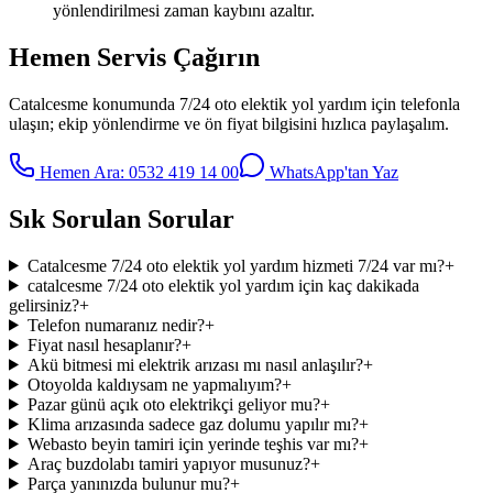
yönlendirilmesi zaman kaybını azaltır.
Hemen Servis Çağırın
Catalcesme
konumunda
7/24 oto elektik yol yardım
için telefonla
ulaşın; ekip yönlendirme ve ön fiyat bilgisini hızlıca paylaşalım.
Hemen Ara:
0532 419 14 00
WhatsApp'tan Yaz
Sık Sorulan Sorular
Catalcesme 7/24 oto elektik yol yardım hizmeti 7/24 var mı?
+
catalcesme 7/24 oto elektik yol yardım için kaç dakikada
gelirsiniz?
+
Telefon numaranız nedir?
+
Fiyat nasıl hesaplanır?
+
Akü bitmesi mi elektrik arızası mı nasıl anlaşılır?
+
Otoyolda kaldıysam ne yapmalıyım?
+
Pazar günü açık oto elektrikçi geliyor mu?
+
Klima arızasında sadece gaz dolumu yapılır mı?
+
Webasto beyin tamiri için yerinde teşhis var mı?
+
Araç buzdolabı tamiri yapıyor musunuz?
+
Parça yanınızda bulunur mu?
+