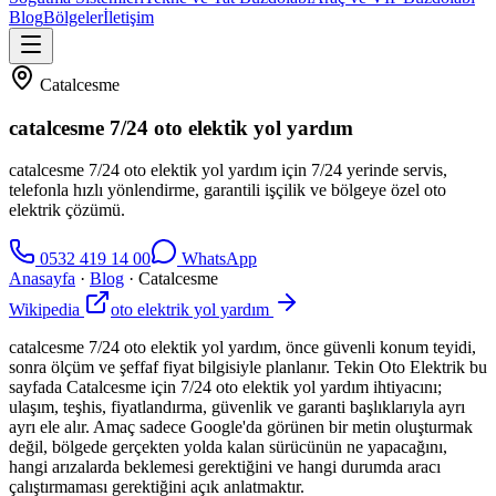
Blog
Bölgeler
İletişim
Catalcesme
catalcesme 7/24 oto elektik yol yardım
catalcesme 7/24 oto elektik yol yardım için 7/24 yerinde servis,
telefonla hızlı yönlendirme, garantili işçilik ve bölgeye özel oto
elektrik çözümü.
0532 419 14 00
WhatsApp
Anasayfa
·
Blog
·
Catalcesme
Wikipedia
oto elektrik yol yardım
catalcesme 7/24 oto elektik yol yardım, önce güvenli konum teyidi,
sonra ölçüm ve şeffaf fiyat bilgisiyle planlanır. Tekin Oto Elektrik bu
sayfada Catalcesme için 7/24 oto elektik yol yardım ihtiyacını;
ulaşım, teşhis, fiyatlandırma, güvenlik ve garanti başlıklarıyla ayrı
ayrı ele alır. Amaç sadece Google'da görünen bir metin oluşturmak
değil, bölgede gerçekten yolda kalan sürücünün ne yapacağını,
hangi arızalarda beklemesi gerektiğini ve hangi durumda aracı
çalıştırmaması gerektiğini açık anlatmaktır.