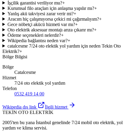
İşçilik garantisi veriliyor mu?
+
Kurumsal filo araçları için anlaşma yapılır mı?
+
Yanlış akü takviyesi zarar verir mi?
+
Aracım hiç çalışmıyorsa çekici mi çağırmalıyım?
+
Gece nöbetçi akücü hizmeti var mı?
+
Oto elektrik aksesuar montajı arıza çıkarır mı?
+
Ödeme seçenekleri nelerdir?
+
Wikipedia bağlantısı neden var?
+
catalcesme 7/24 oto elektik yol yardım için neden Tekin Oto
Elektrik?
+
Bölge Bilgisi
Bölge
Catalcesme
Hizmet
7/24 oto elektik yol yardım
Telefon
0532 419 14 00
Wikipedia dış link
İlgili hizmet
TEKİN OTO ELEKTRİK
2005'ten bu yana İstanbul genelinde 7/24 mobil oto elektrik, yol
yardım ve klima servisi.