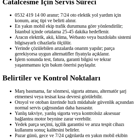
Catalcesme
İçin Servis Süreci
0532 419 14 00 aranır; 7/24 oto elektik yol yardım için
konum, araç tipi ve belirti alınır.
En yakın mobil ekip trafik durumuna göre yönlendirilir;
İstanbul içinde ortalama 25-45 dakika hedeflenir.
Aracın elektrik, akü, klima, Webasto veya buzdolabı sistemi
bilgisayarlı cihazlarla ölçülür.
Yerinde çözülebilen arızalarda onarım yapılır; parça
gerekiyorsa uygun alternatifler fiyatıyla açıklanır.
İşlem sonunda test, fatura, garanti bilgisi ve tekrar
yaşanmaması için bakım önerisi paylaşılır.
Belirtiler ve Kontrol Noktaları
Marş basmama, far sönmesi, sigorta atması, alternatör şarj
etmemesi veya tesisat kısa devresi görülebilir.
Otoyol ve otoban üzerinde hızlı müdahale güvenlik açısından
normal servis çağrısından daha hassastır.
Yanlış takviye, yanlış sigorta veya kontrolsüz aksesuar
bağlantısı motor beynine zarar verebilir.
Yedek parça seçimi, işçilik garantisi ve arıza tespit cihazı
kullanımı sonuç kalitesini belirler.
Pazar günü, gece ve 7/24 çağrılarda en yakın mobil ekibin