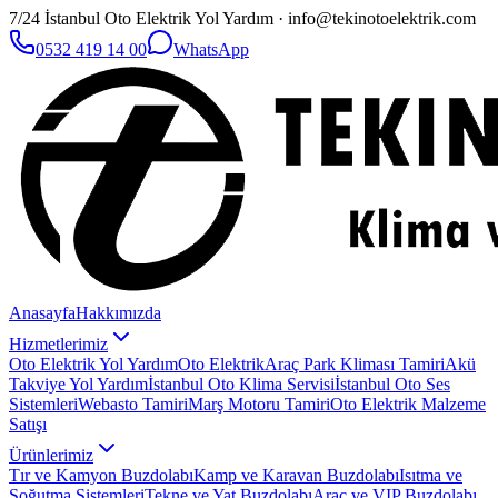
7/24 İstanbul Oto Elektrik Yol Yardım · info@tekinotoelektrik.com
0532 419 14 00
WhatsApp
Anasayfa
Hakkımızda
Hizmetlerimiz
Oto Elektrik Yol Yardım
Oto Elektrik
Araç Park Kliması Tamiri
Akü
Takviye Yol Yardım
İstanbul Oto Klima Servisi
İstanbul Oto Ses
Sistemleri
Webasto Tamiri
Marş Motoru Tamiri
Oto Elektrik Malzeme
Satışı
Ürünlerimiz
Tır ve Kamyon Buzdolabı
Kamp ve Karavan Buzdolabı
Isıtma ve
Soğutma Sistemleri
Tekne ve Yat Buzdolabı
Araç ve VIP Buzdolabı