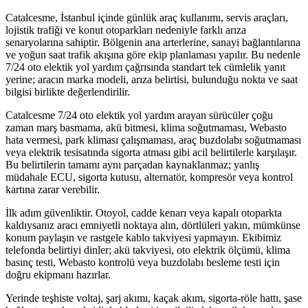
Catalcesme, İstanbul içinde günlük araç kullanımı, servis araçları,
lojistik trafiği ve konut otoparkları nedeniyle farklı arıza
senaryolarına sahiptir. Bölgenin ana arterlerine, sanayi bağlantılarına
ve yoğun saat trafik akışına göre ekip planlaması yapılır. Bu nedenle
7/24 oto elektik yol yardım çağrısında standart tek cümlelik yanıt
yerine; aracın marka modeli, arıza belirtisi, bulunduğu nokta ve saat
bilgisi birlikte değerlendirilir.
Catalcesme 7/24 oto elektik yol yardım arayan sürücüler çoğu
zaman marş basmama, akü bitmesi, klima soğutmaması, Webasto
hata vermesi, park kliması çalışmaması, araç buzdolabı soğutmaması
veya elektrik tesisatında sigorta atması gibi acil belirtilerle karşılaşır.
Bu belirtilerin tamamı aynı parçadan kaynaklanmaz; yanlış
müdahale ECU, sigorta kutusu, alternatör, kompresör veya kontrol
kartına zarar verebilir.
İlk adım güvenliktir. Otoyol, cadde kenarı veya kapalı otoparkta
kaldıysanız aracı emniyetli noktaya alın, dörtlüleri yakın, mümkünse
konum paylaşın ve rastgele kablo takviyesi yapmayın. Ekibimiz
telefonda belirtiyi dinler; akü takviyesi, oto elektrik ölçümü, klima
basınç testi, Webasto kontrolü veya buzdolabı besleme testi için
doğru ekipmanı hazırlar.
Yerinde teşhiste voltaj, şarj akımı, kaçak akım, sigorta-röle hattı, şase