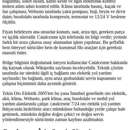
bağlantısı, soket oksidi, kablo kesiti ve ilgili elektronik kontrol
ünitesi adım adım kontrol edilir. Klima tarafında basınç, kaçak ve
fan çalışması; Webasto tarafında yakıt pompası, buji, beyin ve devir
daim; buzdolabı tarafında kompresör, termostat ve 12/24 V besleme
ölçülür.
Fiyatı belirleyen ana unsurlar konum, saat, arıza tipi, gereken parça
ve işçilik süresidir. Catalcesme için telefonda ön bilgi verilir; yerinde
farklı bir arıza çıkarsa onay alınmadan işlem yapılmaz. Bu şeffaflık
hem bireysel sürücüler hem de kurumsal filo araçları için gereksiz
masrafı önler.
Bölge bilgisini doğrulamak isteyen kullanıcılar Catalcesme hakkında
dış kaynak olarak Wikipedia sayfasını inceleyebilir. Teknik çözüm
tarafında ise sitedeki ilgili iç bağlantı oto elektrik yol yardım
sayfasıdır; bu bağlantı, aynı arıza grubundaki servis kapsamını ve
çalışma biçimimizi daha ayrıntılı gösterir.
Tekin Oto Elektrik 2005'ten bu yana İstanbul genelinde oto elektrik,
akü, klima, Webasto, park klima, araç buzdolabı ve mobil yol
yardım alanlarında çalışır. catalcesme 7/24 oto elektik yol yardım
ihtiyacında hedefimiz aracı mümkünse bulunduğu yerde çalışır hale
getirmek, mümkün değilse doğru çekici ve doğru servis
yönlendirmesiyle sürücünün zaman kaybını azaltmaktır.