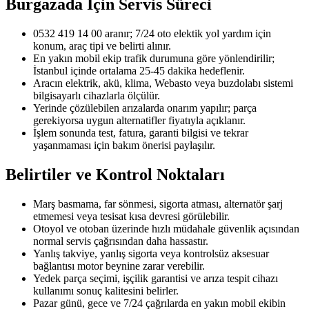
Burgazada
İçin Servis Süreci
0532 419 14 00 aranır; 7/24 oto elektik yol yardım için
konum, araç tipi ve belirti alınır.
En yakın mobil ekip trafik durumuna göre yönlendirilir;
İstanbul içinde ortalama 25-45 dakika hedeflenir.
Aracın elektrik, akü, klima, Webasto veya buzdolabı sistemi
bilgisayarlı cihazlarla ölçülür.
Yerinde çözülebilen arızalarda onarım yapılır; parça
gerekiyorsa uygun alternatifler fiyatıyla açıklanır.
İşlem sonunda test, fatura, garanti bilgisi ve tekrar
yaşanmaması için bakım önerisi paylaşılır.
Belirtiler ve Kontrol Noktaları
Marş basmama, far sönmesi, sigorta atması, alternatör şarj
etmemesi veya tesisat kısa devresi görülebilir.
Otoyol ve otoban üzerinde hızlı müdahale güvenlik açısından
normal servis çağrısından daha hassastır.
Yanlış takviye, yanlış sigorta veya kontrolsüz aksesuar
bağlantısı motor beynine zarar verebilir.
Yedek parça seçimi, işçilik garantisi ve arıza tespit cihazı
kullanımı sonuç kalitesini belirler.
Pazar günü, gece ve 7/24 çağrılarda en yakın mobil ekibin