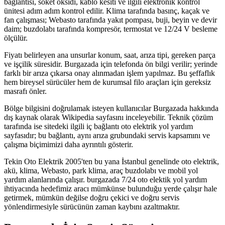
bağlantısı, soket oksidi, kablo kesiti ve ilgili elektronik kontrol
ünitesi adım adım kontrol edilir. Klima tarafında basınç, kaçak ve
fan çalışması; Webasto tarafında yakıt pompası, buji, beyin ve devir
daim; buzdolabı tarafında kompresör, termostat ve 12/24 V besleme
ölçülür.
Fiyatı belirleyen ana unsurlar konum, saat, arıza tipi, gereken parça
ve işçilik süresidir. Burgazada için telefonda ön bilgi verilir; yerinde
farklı bir arıza çıkarsa onay alınmadan işlem yapılmaz. Bu şeffaflık
hem bireysel sürücüler hem de kurumsal filo araçları için gereksiz
masrafı önler.
Bölge bilgisini doğrulamak isteyen kullanıcılar Burgazada hakkında
dış kaynak olarak Wikipedia sayfasını inceleyebilir. Teknik çözüm
tarafında ise sitedeki ilgili iç bağlantı oto elektrik yol yardım
sayfasıdır; bu bağlantı, aynı arıza grubundaki servis kapsamını ve
çalışma biçimimizi daha ayrıntılı gösterir.
Tekin Oto Elektrik 2005'ten bu yana İstanbul genelinde oto elektrik,
akü, klima, Webasto, park klima, araç buzdolabı ve mobil yol
yardım alanlarında çalışır. burgazada 7/24 oto elektik yol yardım
ihtiyacında hedefimiz aracı mümkünse bulunduğu yerde çalışır hale
getirmek, mümkün değilse doğru çekici ve doğru servis
yönlendirmesiyle sürücünün zaman kaybını azaltmaktır.