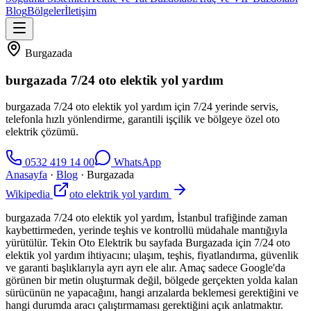
Blog
Bölgeler
İletişim
Burgazada
burgazada 7/24 oto elektik yol yardım
burgazada 7/24 oto elektik yol yardım için 7/24 yerinde servis,
telefonla hızlı yönlendirme, garantili işçilik ve bölgeye özel oto
elektrik çözümü.
0532 419 14 00
WhatsApp
Anasayfa
·
Blog
·
Burgazada
Wikipedia
oto elektrik yol yardım
burgazada 7/24 oto elektik yol yardım, İstanbul trafiğinde zaman
kaybettirmeden, yerinde teşhis ve kontrollü müdahale mantığıyla
yürütülür. Tekin Oto Elektrik bu sayfada Burgazada için 7/24 oto
elektik yol yardım ihtiyacını; ulaşım, teşhis, fiyatlandırma, güvenlik
ve garanti başlıklarıyla ayrı ayrı ele alır. Amaç sadece Google'da
görünen bir metin oluşturmak değil, bölgede gerçekten yolda kalan
sürücünün ne yapacağını, hangi arızalarda beklemesi gerektiğini ve
hangi durumda aracı çalıştırmaması gerektiğini açık anlatmaktır.