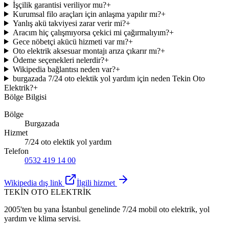
İşçilik garantisi veriliyor mu?
+
Kurumsal filo araçları için anlaşma yapılır mı?
+
Yanlış akü takviyesi zarar verir mi?
+
Aracım hiç çalışmıyorsa çekici mi çağırmalıyım?
+
Gece nöbetçi akücü hizmeti var mı?
+
Oto elektrik aksesuar montajı arıza çıkarır mı?
+
Ödeme seçenekleri nelerdir?
+
Wikipedia bağlantısı neden var?
+
burgazada 7/24 oto elektik yol yardım için neden Tekin Oto
Elektrik?
+
Bölge Bilgisi
Bölge
Burgazada
Hizmet
7/24 oto elektik yol yardım
Telefon
0532 419 14 00
Wikipedia dış link
İlgili hizmet
TEKİN OTO ELEKTRİK
2005'ten bu yana İstanbul genelinde 7/24 mobil oto elektrik, yol
yardım ve klima servisi.