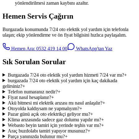
yönlendirilmesi zaman kaybını azaltır.
Hemen Servis Çağırın
Burgazada
konumunda
7/24 oto elektik yol yardım
için telefonla
ulaşın; ekip yönlendirme ve ön fiyat bilgisini hızlıca paylaşalım.
Hemen Ara:
0532 419 14 00
WhatsApp'tan Yaz
Sık Sorulan Sorular
Burgazada 7/24 oto elektik yol yardım hizmeti 7/24 var mı?
+
burgazada 7/24 oto elektik yol yardım için kaç dakikada
gelirsiniz?
+
Telefon numaranız nedir?
+
Fiyat nasıl hesaplanır?
+
Akü bitmesi mi elektrik arızası mı nasıl anlaşılır?
+
Otoyolda kaldıysam ne yapmalıyım?
+
Pazar günü açık oto elektrikçi geliyor mu?
+
Klima arızasında sadece gaz dolumu yapılır mı?
+
Webasto beyin tamiri için yerinde teşhis var mı?
+
Araç buzdolabı tamiri yapıyor musunuz?
+
Parça yanınızda bulunur mu?
+