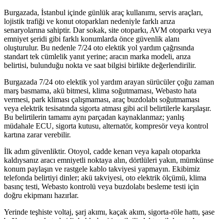
Burgazada, İstanbul içinde günlük araç kullanımı, servis araçları,
lojistik trafiği ve konut otoparkları nedeniyle farklı arıza
senaryolarına sahiptir. Dar sokak, site otoparkı, AVM otoparkı veya
emniyet şeridi gibi farklı konumlarda önce güvenlik alanı
oluşturulur. Bu nedenle 7/24 oto elektik yol yardım çağrısında
standart tek cümlelik yanıt yerine; aracın marka modeli, arıza
belirtisi, bulunduğu nokta ve saat bilgisi birlikte değerlendirilir.
Burgazada 7/24 oto elektik yol yardım arayan sürücüler çoğu zaman
marş basmama, akü bitmesi, klima soğutmaması, Webasto hata
vermesi, park kliması çalışmaması, araç buzdolabı soğutmaması
veya elektrik tesisatında sigorta atması gibi acil belirtilerle karşılaşır.
Bu belirtilerin tamamı aynı parçadan kaynaklanmaz; yanlış
müdahale ECU, sigorta kutusu, alternatör, kompresör veya kontrol
kartına zarar verebilir.
İlk adım güvenliktir. Otoyol, cadde kenarı veya kapalı otoparkta
kaldıysanız aracı emniyetli noktaya alın, dörtlüleri yakın, mümkünse
konum paylaşın ve rastgele kablo takviyesi yapmayın. Ekibimiz
telefonda belirtiyi dinler; akü takviyesi, oto elektrik ölçümü, klima
basınç testi, Webasto kontrolü veya buzdolabı besleme testi için
doğru ekipmanı hazırlar.
Yerinde teşhiste voltaj, şarj akımı, kaçak akım, sigorta-röle hattı, şase