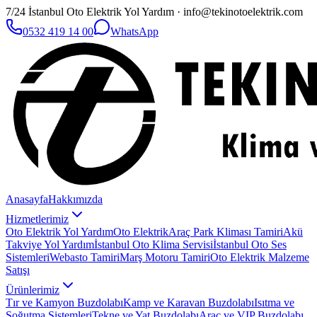
7/24 İstanbul Oto Elektrik Yol Yardım · info@tekinotoelektrik.com
0532 419 14 00
WhatsApp
Anasayfa
Hakkımızda
Hizmetlerimiz
Oto Elektrik Yol Yardım
Oto Elektrik
Araç Park Kliması Tamiri
Akü
Takviye Yol Yardım
İstanbul Oto Klima Servisi
İstanbul Oto Ses
Sistemleri
Webasto Tamiri
Marş Motoru Tamiri
Oto Elektrik Malzeme
Satışı
Ürünlerimiz
Tır ve Kamyon Buzdolabı
Kamp ve Karavan Buzdolabı
Isıtma ve
Soğutma Sistemleri
Tekne ve Yat Buzdolabı
Araç ve VIP Buzdolabı