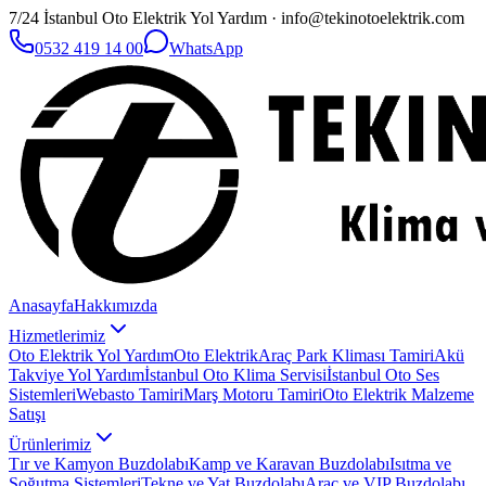
7/24 İstanbul Oto Elektrik Yol Yardım · info@tekinotoelektrik.com
0532 419 14 00
WhatsApp
Anasayfa
Hakkımızda
Hizmetlerimiz
Oto Elektrik Yol Yardım
Oto Elektrik
Araç Park Kliması Tamiri
Akü
Takviye Yol Yardım
İstanbul Oto Klima Servisi
İstanbul Oto Ses
Sistemleri
Webasto Tamiri
Marş Motoru Tamiri
Oto Elektrik Malzeme
Satışı
Ürünlerimiz
Tır ve Kamyon Buzdolabı
Kamp ve Karavan Buzdolabı
Isıtma ve
Soğutma Sistemleri
Tekne ve Yat Buzdolabı
Araç ve VIP Buzdolabı