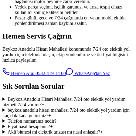
bağlantısı motor beynine zarar verebilir.
Yedek parça seçimi, işçilik garantisi ve arıza tespit cihazı
kullanımı sonuç kalitesini belirler.
Pazar günü, gece ve 7/24 çağrılarda en yakın mobil ekibin
yönlendirilmesi zaman kaybını azaltır.
Hemen Servis Çağırın
Beykoz Anadolu Hisari Mahallesi
konumunda
7/24 oto elektik yol
yardım
için telefonla ulaşın; ekip yönlendirme ve ön fiyat bilgisini
hızlıca paylaşalım.
Hemen Ara:
0532 419 14 00
WhatsApp'tan Yaz
Sık Sorulan Sorular
Beykoz Anadolu Hisari Mahallesi 7/24 oto elektik yol yardım
hizmeti 7/24 var mı?
+
beykoz anadolu hisari mahallesi 7/24 oto elektik yol yardım için
kaç dakikada gelirsiniz?
+
Telefon numaranız nedir?
+
Fiyat nasıl hesaplanır?
+
Akü bitmesi mi elektrik arızası mı nasıl anlaşılır?
+