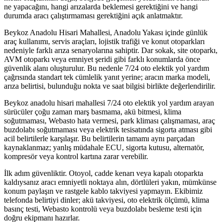
ne yapacağını, hangi arızalarda beklemesi gerektiğini ve hangi
durumda aracı çalıştırmaması gerektiğini açık anlatmaktır.
Beykoz Anadolu Hisari Mahallesi, Anadolu Yakası içinde günlük
araç kullanımı, servis araçları, lojistik trafiği ve konut otoparkları
nedeniyle farklı arıza senaryolarına sahiptir. Dar sokak, site otoparkı,
AVM otoparkı veya emniyet şeridi gibi farklı konumlarda önce
güvenlik alanı oluşturulur. Bu nedenle 7/24 oto elektik yol yardım
çağrısında standart tek cümlelik yanıt yerine; aracın marka modeli,
arıza belirtisi, bulunduğu nokta ve saat bilgisi birlikte değerlendirilir.
Beykoz anadolu hisari mahallesi 7/24 oto elektik yol yardım arayan
sürücüler çoğu zaman marş basmama, akü bitmesi, klima
soğutmaması, Webasto hata vermesi, park kliması çalışmaması, araç
buzdolabı soğutmaması veya elektrik tesisatında sigorta atması gibi
acil belirtilerle karşılaşır. Bu belirtilerin tamamı aynı parçadan
kaynaklanmaz; yanlış müdahale ECU, sigorta kutusu, alternatör,
kompresör veya kontrol kartına zarar verebilir.
İlk adım güvenliktir. Otoyol, cadde kenarı veya kapalı otoparkta
kaldıysanız aracı emniyetli noktaya alın, dörtlüleri yakın, mümkünse
konum paylaşın ve rastgele kablo takviyesi yapmayın. Ekibimiz
telefonda belirtiyi dinler; akü takviyesi, oto elektrik ölçümü, klima
basınç testi, Webasto kontrolü veya buzdolabı besleme testi için
doğru ekipmanı hazırlar.