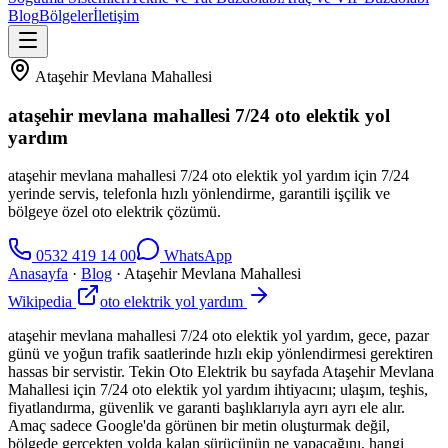
Blog
Bölgeler
İletişim
Ataşehir Mevlana Mahallesi
ataşehir mevlana mahallesi 7/24 oto elektik yol
yardım
ataşehir mevlana mahallesi 7/24 oto elektik yol yardım için 7/24
yerinde servis, telefonla hızlı yönlendirme, garantili işçilik ve
bölgeye özel oto elektrik çözümü.
0532 419 14 00
WhatsApp
Anasayfa
·
Blog
·
Ataşehir Mevlana Mahallesi
Wikipedia
oto elektrik yol yardım
ataşehir mevlana mahallesi 7/24 oto elektik yol yardım, gece, pazar
günü ve yoğun trafik saatlerinde hızlı ekip yönlendirmesi gerektiren
hassas bir servistir. Tekin Oto Elektrik bu sayfada Ataşehir Mevlana
Mahallesi için 7/24 oto elektik yol yardım ihtiyacını; ulaşım, teşhis,
fiyatlandırma, güvenlik ve garanti başlıklarıyla ayrı ayrı ele alır.
Amaç sadece Google'da görünen bir metin oluşturmak değil,
bölgede gerçekten yolda kalan sürücünün ne yapacağını, hangi