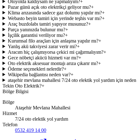
Otoyolda kaldıysam ne yapmalıyım?
+
Pazar günü açık oto elektrikçi geliyor mu?
+
Klima arızasında sadece gaz dolumu yapılır mı?
+
Webasto beyin tamiri için yerinde teşhis var mı?
+
Araç buzdolabı tamiri yapıyor musunuz?
+
Parça yanınızda bulunur mu?
+
İşçilik garantisi veriliyor mu?
+
Kurumsal filo araçları için anlaşma yapılır mı?
+
Yanlış akü takviyesi zarar verir mi?
+
Aracım hiç çalışmıyorsa çekici mi çağırmalıyım?
+
Gece nöbetçi akücü hizmeti var mı?
+
Oto elektrik aksesuar montajı arıza çıkarır mı?
+
Ödeme seçenekleri nelerdir?
+
Wikipedia bağlantısı neden var?
+
ataşehir mevlana mahallesi 7/24 oto elektik yol yardım için neden
Tekin Oto Elektrik?
+
Bölge Bilgisi
Bölge
Ataşehir Mevlana Mahallesi
Hizmet
7/24 oto elektik yol yardım
Telefon
0532 419 14 00