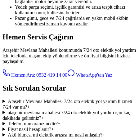
bağlantısı motor beynine zarar verebilir.
Yedek parça seçimi, işçilik garantisi ve arıza tespit cihazı
kullanımı sonuç kalitesini belirler.
Pazar günü, gece ve 7/24 çağrılarda en yakın mobil ekibin
yönlendirilmesi zaman kaybını azaltır.
Hemen Servis Çağırın
Ataşehir Mevlana Mahallesi
konumunda
7/24 oto elektik yol yardım
için telefonla ulaşın; ekip yönlendirme ve ön fiyat bilgisini hızlıca
paylaşalım.
Hemen Ara:
0532 419 14 00
WhatsApp'tan Yaz
Sık Sorulan Sorular
Ataşehir Mevlana Mahallesi 7/24 oto elektik yol yardım hizmeti
7/24 var mı?
+
ataşehir mevlana mahallesi 7/24 oto elektik yol yardım için kaç
dakikada gelirsiniz?
+
Telefon numaranız nedir?
+
Fiyat nasıl hesaplanır?
+
Akü bitmesi mi elektrik arızası mı nasıl anlaşılır?
+