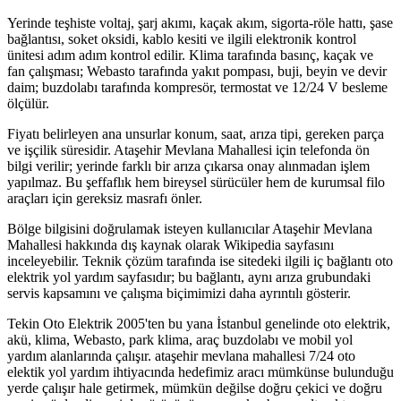
Yerinde teşhiste voltaj, şarj akımı, kaçak akım, sigorta-röle hattı, şase
bağlantısı, soket oksidi, kablo kesiti ve ilgili elektronik kontrol
ünitesi adım adım kontrol edilir. Klima tarafında basınç, kaçak ve
fan çalışması; Webasto tarafında yakıt pompası, buji, beyin ve devir
daim; buzdolabı tarafında kompresör, termostat ve 12/24 V besleme
ölçülür.
Fiyatı belirleyen ana unsurlar konum, saat, arıza tipi, gereken parça
ve işçilik süresidir. Ataşehir Mevlana Mahallesi için telefonda ön
bilgi verilir; yerinde farklı bir arıza çıkarsa onay alınmadan işlem
yapılmaz. Bu şeffaflık hem bireysel sürücüler hem de kurumsal filo
araçları için gereksiz masrafı önler.
Bölge bilgisini doğrulamak isteyen kullanıcılar Ataşehir Mevlana
Mahallesi hakkında dış kaynak olarak Wikipedia sayfasını
inceleyebilir. Teknik çözüm tarafında ise sitedeki ilgili iç bağlantı oto
elektrik yol yardım sayfasıdır; bu bağlantı, aynı arıza grubundaki
servis kapsamını ve çalışma biçimimizi daha ayrıntılı gösterir.
Tekin Oto Elektrik 2005'ten bu yana İstanbul genelinde oto elektrik,
akü, klima, Webasto, park klima, araç buzdolabı ve mobil yol
yardım alanlarında çalışır. ataşehir mevlana mahallesi 7/24 oto
elektik yol yardım ihtiyacında hedefimiz aracı mümkünse bulunduğu
yerde çalışır hale getirmek, mümkün değilse doğru çekici ve doğru