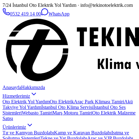
7/24 İstanbul Oto Elektrik Yol Yardım · info@tekinotoelektrik.com
0532 419 14 00
WhatsApp
Anasayfa
Hakkımızda
Hizmetlerimiz
Oto Elektrik Yol Yardım
Oto Elektrik
Araç Park Kliması Tamiri
Akü
Takviye Yol Yardım
İstanbul Oto Klima Servisi
İstanbul Oto Ses
Sistemleri
Webasto Tamiri
Marş Motoru Tamiri
Oto Elektrik Malzeme
Satışı
Ürünlerimiz
Tır ve Kamyon Buzdolabı
Kamp ve Karavan Buzdolabı
Isıtma ve
Soğutma Sistemleri
Tekne ve Yat Buzdolabı
Araç ve VIP Buzdolabı