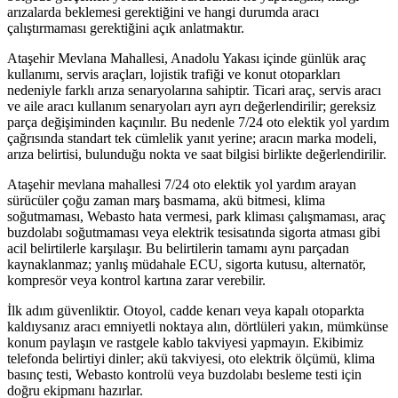
arızalarda beklemesi gerektiğini ve hangi durumda aracı
çalıştırmaması gerektiğini açık anlatmaktır.
Ataşehir Mevlana Mahallesi, Anadolu Yakası içinde günlük araç
kullanımı, servis araçları, lojistik trafiği ve konut otoparkları
nedeniyle farklı arıza senaryolarına sahiptir. Ticari araç, servis aracı
ve aile aracı kullanım senaryoları ayrı ayrı değerlendirilir; gereksiz
parça değişiminden kaçınılır. Bu nedenle 7/24 oto elektik yol yardım
çağrısında standart tek cümlelik yanıt yerine; aracın marka modeli,
arıza belirtisi, bulunduğu nokta ve saat bilgisi birlikte değerlendirilir.
Ataşehir mevlana mahallesi 7/24 oto elektik yol yardım arayan
sürücüler çoğu zaman marş basmama, akü bitmesi, klima
soğutmaması, Webasto hata vermesi, park kliması çalışmaması, araç
buzdolabı soğutmaması veya elektrik tesisatında sigorta atması gibi
acil belirtilerle karşılaşır. Bu belirtilerin tamamı aynı parçadan
kaynaklanmaz; yanlış müdahale ECU, sigorta kutusu, alternatör,
kompresör veya kontrol kartına zarar verebilir.
İlk adım güvenliktir. Otoyol, cadde kenarı veya kapalı otoparkta
kaldıysanız aracı emniyetli noktaya alın, dörtlüleri yakın, mümkünse
konum paylaşın ve rastgele kablo takviyesi yapmayın. Ekibimiz
telefonda belirtiyi dinler; akü takviyesi, oto elektrik ölçümü, klima
basınç testi, Webasto kontrolü veya buzdolabı besleme testi için
doğru ekipmanı hazırlar.