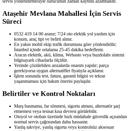
servis yönlendirmesiyle sürücünün zaman kaybını azaltmaktır.
Ataşehir Mevlana Mahallesi
İçin Servis
Süreci
0532 419 14 00 aranır; 7/24 oto elektik yol yardım için
konum, araç tipi ve belirti alınır.
En yakın mobil ekip trafik durumuna göre yönlendirilir;
İstanbul içinde ortalama 25-45 dakika hedeflenir.
Aracın elektrik, akü, klima, Webasto veya buzdolabı sistemi
bilgisayarlı cihazlarla ölçülür.
Yerinde çözülebilen arızalarda onarım yapılır; parça
gerekiyorsa uygun alternatifler fiyatıyla açıklanır.
İşlem sonunda test, fatura, garanti bilgisi ve tekrar
yaşanmaması için bakım önerisi paylaşılır.
Belirtiler ve Kontrol Noktaları
Marş basmama, far sönmesi, sigorta atması, alternatör şarj
etmemesi veya tesisat kısa devresi görülebilir.
Otoyol ve otoban üzerinde hızlı müdahale güvenlik açısından
normal servis çağrısından daha hassastır.
Yanlış takviye, yanlış sigorta veya kontrolsüz aksesuar