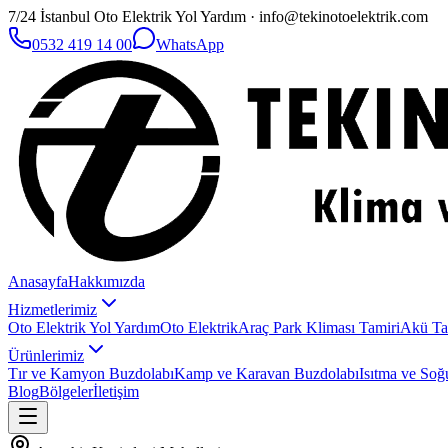
7/24 İstanbul Oto Elektrik Yol Yardım · info@tekinotoelektrik.com
0532 419 14 00
WhatsApp
Anasayfa
Hakkımızda
Hizmetlerimiz
Oto Elektrik Yol Yardım
Oto Elektrik
Araç Park Kliması Tamiri
Akü Ta
Ürünlerimiz
Tır ve Kamyon Buzdolabı
Kamp ve Karavan Buzdolabı
Isıtma ve Soğ
Blog
Bölgeler
İletişim