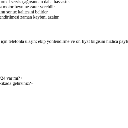
rmal servis çağrısından daha hassastır.
ı motor beynine zarar verebilir.
mı sonuç kalitesini belirler.
ndirilmesi zaman kaybını azaltır.
için telefonla ulaşın; ekip yönlendirme ve ön fiyat bilgisini hızlıca payl
/24 var mı?
+
kikada gelirsiniz?
+