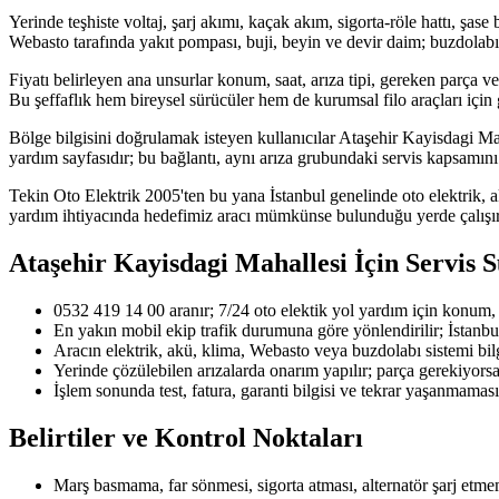
Yerinde teşhiste voltaj, şarj akımı, kaçak akım, sigorta-röle hattı, şase
Webasto tarafında yakıt pompası, buji, beyin ve devir daim; buzdolabı
Fiyatı belirleyen ana unsurlar konum, saat, arıza tipi, gereken parça ve
Bu şeffaflık hem bireysel sürücüler hem de kurumsal filo araçları için 
Bölge bilgisini doğrulamak isteyen kullanıcılar Ataşehir Kayisdagi Maha
yardım sayfasıdır; bu bağlantı, aynı arıza grubundaki servis kapsamını 
Tekin Oto Elektrik 2005'ten bu yana İstanbul genelinde oto elektrik, a
yardım ihtiyacında hedefimiz aracı mümkünse bulunduğu yerde çalışır
Ataşehir Kayisdagi Mahallesi
İçin Servis S
0532 419 14 00 aranır; 7/24 oto elektik yol yardım için konum, ara
En yakın mobil ekip trafik durumuna göre yönlendirilir; İstanbu
Aracın elektrik, akü, klima, Webasto veya buzdolabı sistemi bilgi
Yerinde çözülebilen arızalarda onarım yapılır; parça gerekiyorsa u
İşlem sonunda test, fatura, garanti bilgisi ve tekrar yaşanmaması 
Belirtiler ve Kontrol Noktaları
Marş basmama, far sönmesi, sigorta atması, alternatör şarj etmeme