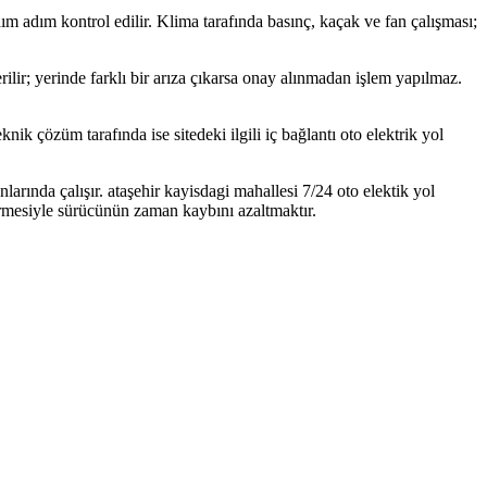
 adım adım kontrol edilir. Klima tarafında basınç, kaçak ve fan çalışması;
erilir; yerinde farklı bir arıza çıkarsa onay alınmadan işlem yapılmaz.
ik çözüm tarafında ise sitedeki ilgili iç bağlantı oto elektrik yol
arında çalışır. ataşehir kayisdagi mahallesi 7/24 oto elektik yol
rmesiyle sürücünün zaman kaybını azaltmaktır.