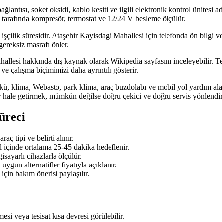
 bağlantısı, soket oksidi, kablo kesiti ve ilgili elektronik kontrol ünitesi
 tarafında kompresör, termostat ve 12/24 V besleme ölçülür.
 işçilik süresidir. Ataşehir Kayisdagi Mahallesi için telefonda ön bilgi v
gereksiz masrafı önler.
llesi hakkında dış kaynak olarak Wikipedia sayfasını inceleyebilir. Tekn
ve çalışma biçimimizi daha ayrıntılı gösterir.
kü, klima, Webasto, park klima, araç buzdolabı ve mobil yol yardım alanl
 hale getirmek, mümkün değilse doğru çekici ve doğru servis yönlendi
üreci
ç tipi ve belirti alınır.
l içinde ortalama 25-45 dakika hedeflenir.
sayarlı cihazlarla ölçülür.
ygun alternatifler fiyatıyla açıklanır.
için bakım önerisi paylaşılır.
si veya tesisat kısa devresi görülebilir.