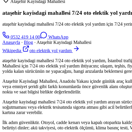
Ataşehir Kayisdagi Mahallesi
ataşehir kayisdagi mahallesi 7/24 oto elektik yol yard
ataşehir kayisdagi mahallesi 7/24 oto elektik yol yardım için 7/24 yerin
0532 419 14 00
WhatsApp
Anasayfa
·
Blog
·
Ataşehir Kayisdagi Mahallesi
Wikipedia
oto elektrik yol yardım
ataşehir kayisdagi mahallesi 7/24 oto elektik yol yardım, İstanbul tr
Mahallesi için 7/24 oto elektik yol yardım ihtiyacını; ulaşım, teşhis, 
yolda kalan sürücünün ne yapacağını, hangi arızalarda beklemesi gerek
Ataşehir Kayisdagi Mahallesi, Anadolu Yakası içinde günlük araç kullanı
veya emniyet şeridi gibi farklı konumlarda önce güvenlik alanı oluştur
nokta ve saat bilgisi birlikte değerlendirilir.
Ataşehir kayisdagi mahallesi 7/24 oto elektik yol yardım arayan sür
soğutmaması veya elektrik tesisatında sigorta atması gibi acil belirti
kartına zarar verebilir.
İlk adım güvenliktir. Otoyol, cadde kenarı veya kapalı otoparkta kald
belirtiyi dinler; akü takviyesi, oto elektrik ölçümü, klima basınç test