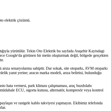
 oto elektrik çözümü.
tığıyla yürütülür. Tekin Oto Elektrik bu sayfada Ataşehir Kayisdagi
 sadece Google'da görünen bir metin oluşturmak değil, bölgede gerçekten
ır.
lı arıza senaryolarına sahiptir. Dar sokak, site otoparkı, AVM otoparkı
lelik yanıt yerine; aracın marka modeli, arıza belirtisi, bulunduğu
to hata vermesi, park kliması çalışmaması, araç buzdolabı
lış müdahale ECU, sigorta kutusu, alternatör, kompresör veya kontrol
 paylaşın ve rastgele kablo takviyesi yapmayın. Ekibimiz telefonda
lar.