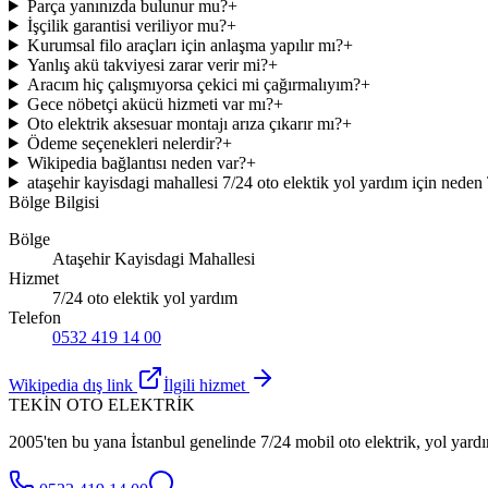
Parça yanınızda bulunur mu?
+
İşçilik garantisi veriliyor mu?
+
Kurumsal filo araçları için anlaşma yapılır mı?
+
Yanlış akü takviyesi zarar verir mi?
+
Aracım hiç çalışmıyorsa çekici mi çağırmalıyım?
+
Gece nöbetçi akücü hizmeti var mı?
+
Oto elektrik aksesuar montajı arıza çıkarır mı?
+
Ödeme seçenekleri nelerdir?
+
Wikipedia bağlantısı neden var?
+
ataşehir kayisdagi mahallesi 7/24 oto elektik yol yardım için neden
Bölge Bilgisi
Bölge
Ataşehir Kayisdagi Mahallesi
Hizmet
7/24 oto elektik yol yardım
Telefon
0532 419 14 00
Wikipedia dış link
İlgili hizmet
TEKİN OTO ELEKTRİK
2005'ten bu yana İstanbul genelinde 7/24 mobil oto elektrik, yol yardı