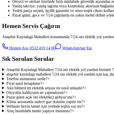
Otoyol ve otoban üzerinde hızlı müdahale güvenlik açısından no
Yanlış takviye, yanlış sigorta veya kontrolsüz aksesuar bağlantıs
Yedek parça seçimi, işçilik garantisi ve arıza tespit cihazı kullanı
Pazar günü, gece ve 7/24 çağrılarda en yakın mobil ekibin yönle
Hemen Servis Çağırın
Ataşehir Kayisdagi Mahallesi
konumunda
7/24 oto elektik yol yardım
Hemen Ara:
0532 419 14 00
WhatsApp'tan Yaz
Sık Sorulan Sorular
Ataşehir Kayisdagi Mahallesi 7/24 oto elektik yol yardım hizmeti 7
ataşehir kayisdagi mahallesi 7/24 oto elektik yol yardım için kaç da
Telefon numaranız nedir?
+
Fiyat nasıl hesaplanır?
+
Akü bitmesi mi elektrik arızası mı nasıl anlaşılır?
+
Otoyolda kaldıysam ne yapmalıyım?
+
Pazar günü açık oto elektrikçi geliyor mu?
+
Klima arızasında sadece gaz dolumu yapılır mı?
+
Webasto beyin tamiri için yerinde teşhis var mı?
+
Araç buzdolabı tamiri yapıyor musunuz?
+