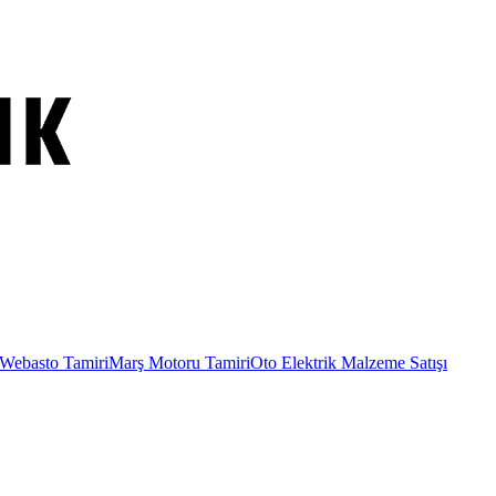
Webasto Tamiri
Marş Motoru Tamiri
Oto Elektrik Malzeme Satışı