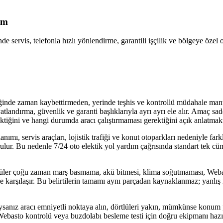
ım
de servis, telefonla hızlı yönlendirme, garantili işçilik ve bölgeye özel
afiğinde zaman kaybettirmeden, yerinde teşhis ve kontrollü müdahale man
fiyatlandırma, güvenlik ve garanti başlıklarıyla ayrı ayrı ele alır. Amaç
tiğini ve hangi durumda aracı çalıştırmaması gerektiğini açık anlatmakt
mı, servis araçları, lojistik trafiği ve konut otoparkları nedeniyle fark
ulur. Bu nedenle 7/24 oto elektik yol yardım çağrısında standart tek cüm
ücüler çoğu zaman marş basmama, akü bitmesi, klima soğutmaması, Webas
lerle karşılaşır. Bu belirtilerin tamamı aynı parçadan kaynaklanmaz; yan
ıysanız aracı emniyetli noktaya alın, dörtlüleri yakın, mümkünse konum
i, Webasto kontrolü veya buzdolabı besleme testi için doğru ekipmanı hazır