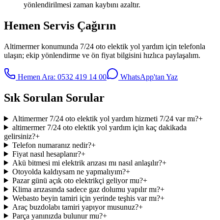
yönlendirilmesi zaman kaybını azaltır.
Hemen Servis Çağırın
Altimermer
konumunda
7/24 oto elektik yol yardım
için telefonla
ulaşın; ekip yönlendirme ve ön fiyat bilgisini hızlıca paylaşalım.
Hemen Ara:
0532 419 14 00
WhatsApp'tan Yaz
Sık Sorulan Sorular
Altimermer 7/24 oto elektik yol yardım hizmeti 7/24 var mı?
+
altimermer 7/24 oto elektik yol yardım için kaç dakikada
gelirsiniz?
+
Telefon numaranız nedir?
+
Fiyat nasıl hesaplanır?
+
Akü bitmesi mi elektrik arızası mı nasıl anlaşılır?
+
Otoyolda kaldıysam ne yapmalıyım?
+
Pazar günü açık oto elektrikçi geliyor mu?
+
Klima arızasında sadece gaz dolumu yapılır mı?
+
Webasto beyin tamiri için yerinde teşhis var mı?
+
Araç buzdolabı tamiri yapıyor musunuz?
+
Parça yanınızda bulunur mu?
+