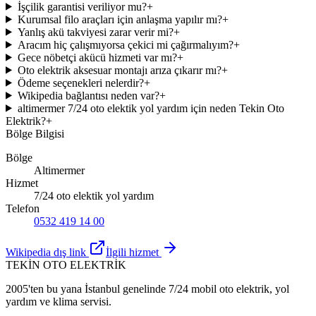
İşçilik garantisi veriliyor mu?
+
Kurumsal filo araçları için anlaşma yapılır mı?
+
Yanlış akü takviyesi zarar verir mi?
+
Aracım hiç çalışmıyorsa çekici mi çağırmalıyım?
+
Gece nöbetçi akücü hizmeti var mı?
+
Oto elektrik aksesuar montajı arıza çıkarır mı?
+
Ödeme seçenekleri nelerdir?
+
Wikipedia bağlantısı neden var?
+
altimermer 7/24 oto elektik yol yardım için neden Tekin Oto
Elektrik?
+
Bölge Bilgisi
Bölge
Altimermer
Hizmet
7/24 oto elektik yol yardım
Telefon
0532 419 14 00
Wikipedia dış link
İlgili hizmet
TEKİN OTO ELEKTRİK
2005'ten bu yana İstanbul genelinde 7/24 mobil oto elektrik, yol
yardım ve klima servisi.