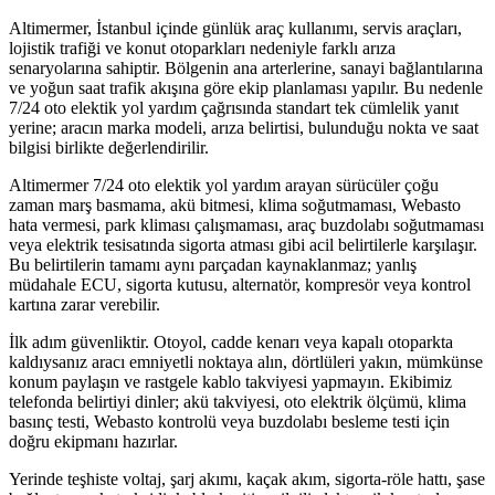
Altimermer, İstanbul içinde günlük araç kullanımı, servis araçları,
lojistik trafiği ve konut otoparkları nedeniyle farklı arıza
senaryolarına sahiptir. Bölgenin ana arterlerine, sanayi bağlantılarına
ve yoğun saat trafik akışına göre ekip planlaması yapılır. Bu nedenle
7/24 oto elektik yol yardım çağrısında standart tek cümlelik yanıt
yerine; aracın marka modeli, arıza belirtisi, bulunduğu nokta ve saat
bilgisi birlikte değerlendirilir.
Altimermer 7/24 oto elektik yol yardım arayan sürücüler çoğu
zaman marş basmama, akü bitmesi, klima soğutmaması, Webasto
hata vermesi, park kliması çalışmaması, araç buzdolabı soğutmaması
veya elektrik tesisatında sigorta atması gibi acil belirtilerle karşılaşır.
Bu belirtilerin tamamı aynı parçadan kaynaklanmaz; yanlış
müdahale ECU, sigorta kutusu, alternatör, kompresör veya kontrol
kartına zarar verebilir.
İlk adım güvenliktir. Otoyol, cadde kenarı veya kapalı otoparkta
kaldıysanız aracı emniyetli noktaya alın, dörtlüleri yakın, mümkünse
konum paylaşın ve rastgele kablo takviyesi yapmayın. Ekibimiz
telefonda belirtiyi dinler; akü takviyesi, oto elektrik ölçümü, klima
basınç testi, Webasto kontrolü veya buzdolabı besleme testi için
doğru ekipmanı hazırlar.
Yerinde teşhiste voltaj, şarj akımı, kaçak akım, sigorta-röle hattı, şase