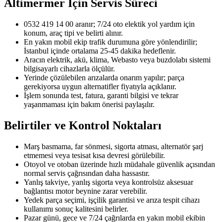
Altimermer
İçin Servis Süreci
0532 419 14 00 aranır; 7/24 oto elektik yol yardım için
konum, araç tipi ve belirti alınır.
En yakın mobil ekip trafik durumuna göre yönlendirilir;
İstanbul içinde ortalama 25-45 dakika hedeflenir.
Aracın elektrik, akü, klima, Webasto veya buzdolabı sistemi
bilgisayarlı cihazlarla ölçülür.
Yerinde çözülebilen arızalarda onarım yapılır; parça
gerekiyorsa uygun alternatifler fiyatıyla açıklanır.
İşlem sonunda test, fatura, garanti bilgisi ve tekrar
yaşanmaması için bakım önerisi paylaşılır.
Belirtiler ve Kontrol Noktaları
Marş basmama, far sönmesi, sigorta atması, alternatör şarj
etmemesi veya tesisat kısa devresi görülebilir.
Otoyol ve otoban üzerinde hızlı müdahale güvenlik açısından
normal servis çağrısından daha hassastır.
Yanlış takviye, yanlış sigorta veya kontrolsüz aksesuar
bağlantısı motor beynine zarar verebilir.
Yedek parça seçimi, işçilik garantisi ve arıza tespit cihazı
kullanımı sonuç kalitesini belirler.
Pazar günü, gece ve 7/24 çağrılarda en yakın mobil ekibin