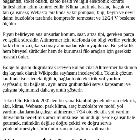
bağlantısı, soket oksidi, kablo kesiti ve ilgili elektronik kontrol
ünitesi adım adım kontrol edilir. Klima tarafında basınç, kaçak ve
fan çalışması; Webasto tarafında yakıt pompası, buji, beyin ve devir
daim; buzdolabı tarafında kompresör, termostat ve 12/24 V besleme
ölçülür.
Fiyatı belirleyen ana unsurlar konum, saat, arıza tipi, gereken parça
ve işçilik süresidir. Altimermer için telefonda ön bilgi verilir; yerinde
farklı bir arıza çıkarsa onay alınmadan işlem yapılmaz. Bu şeffaflık
hem bireysel sürücüler hem de kurumsal filo araçları için gereksiz
masrafı önler.
Bölge bilgisini doğrulamak isteyen kullanıcılar Altimermer hakkında
dış kaynak olarak Wikipedia sayfasını inceleyebilir. Teknik çözüm
tarafında ise sitedeki ilgili iç bağlantı oto elektrik yol yardım
sayfasıdır; bu bağlantı, aynı arıza grubundaki servis kapsamını ve
çalışma biçimimizi daha ayrıntılı gösterir.
Tekin Oto Elektrik 2005'ten bu yana İstanbul genelinde oto elektrik,
akü, klima, Webasto, park klima, araç buzdolabı ve mobil yol
yardım alanlarında çalışır. altimermer 7/24 oto elektik yol yardım
ihtiyacında hedefimiz aracı mümkünse bulunduğu yerde çalışır hale
getirmek, mümkün değilse doğru çekici ve doğru servis
yönlendirmesiyle sürücünün zaman kaybını azaltmaktır.