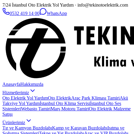
7/24 İstanbul Oto Elektrik Yol Yardım · info@tekinotoelektrik.com
0532 419 14 00
WhatsApp
Anasayfa
Hakkımızda
Hizmetlerimiz
Oto Elektrik Yol Yardım
Oto Elektrik
Araç Park Kliması Tamiri
Akü
Takviye Yol Yardım
İstanbul Oto Klima Servisi
İstanbul Oto Ses
Sistemleri
Webasto Tamiri
Marş Motoru Tamiri
Oto Elektrik Malzeme
Satışı
Ürünlerimiz
Tır ve Kamyon Buzdolabı
Kamp ve Karavan Buzdolabı
Isıtma ve
Soğutma Sistemleri
Tekne ve Yat Buzdolabı
Araç ve VIP Buzdolabı