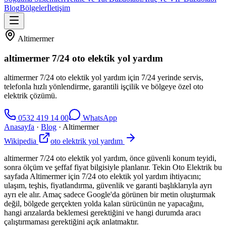
Blog
Bölgeler
İletişim
Altimermer
altimermer 7/24 oto elektik yol yardım
altimermer 7/24 oto elektik yol yardım için 7/24 yerinde servis,
telefonla hızlı yönlendirme, garantili işçilik ve bölgeye özel oto
elektrik çözümü.
0532 419 14 00
WhatsApp
Anasayfa
·
Blog
·
Altimermer
Wikipedia
oto elektrik yol yardım
altimermer 7/24 oto elektik yol yardım, önce güvenli konum teyidi,
sonra ölçüm ve şeffaf fiyat bilgisiyle planlanır. Tekin Oto Elektrik bu
sayfada Altimermer için 7/24 oto elektik yol yardım ihtiyacını;
ulaşım, teşhis, fiyatlandırma, güvenlik ve garanti başlıklarıyla ayrı
ayrı ele alır. Amaç sadece Google'da görünen bir metin oluşturmak
değil, bölgede gerçekten yolda kalan sürücünün ne yapacağını,
hangi arızalarda beklemesi gerektiğini ve hangi durumda aracı
çalıştırmaması gerektiğini açık anlatmaktır.